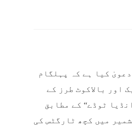
دعویٰ کیا ہے کہ پہلگام
 اور بالاکوٹ طرز کے
نڈیا ٹوڈے“ کے مطابق
میر میں کچھ ٹارگٹس کی