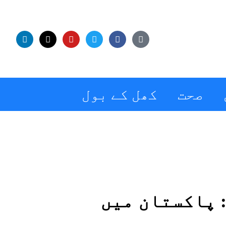
صحت
کھل کے بول
: پاکستان میں