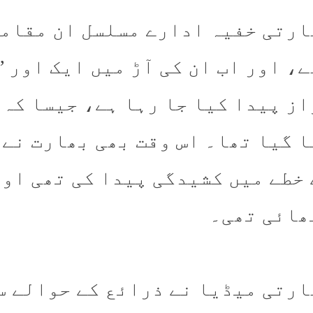
ارتی خفیہ ادارے مسلسل ان مقاما
ے، اور اب ان کی آڑ میں ایک اور 
 گیا تھا۔ اس وقت بھی بھارت نے 
 خطے میں کشیدگی پیدا کی تھی او
ھائی تھی۔
ارتی میڈیا نے ذرائع کے حوالے سے