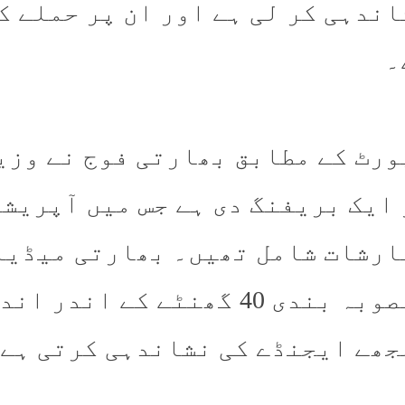
اندہی کر لی ہے اور ان پر حملے ک
۔
ورٹ کے مطابق بھارتی فوج نے وزی
 ایک بریفنگ دی ہے جس میں آپریش
ارشات شامل تھیں۔ بھارتی میڈیا 
منصوبہ بندی 40 گھنٹے کے ا
جھے ایجنڈے کی نشاندہی کرتی ہے