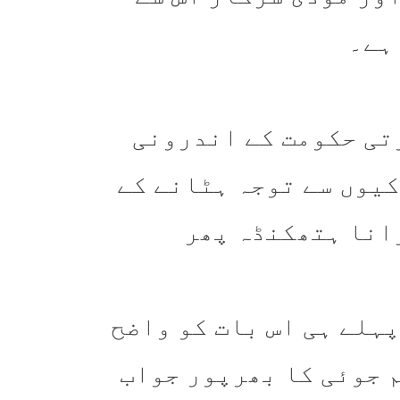
ہے۔
رتی حکومت کے اندرونی
کیوں سے توجہ ہٹانے کے
انا ہتھکنڈہ پھر
ہلے ہی اس بات کو واضح
م جوئی کا بھرپور جواب