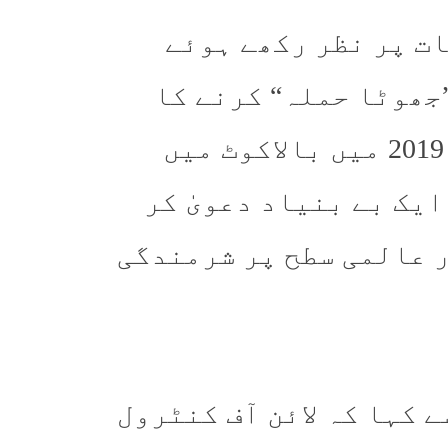
ت پر نظر رکھے ہوئے
”جھوٹا حملہ“ کرنے کا
جواز پیدا کیا جا رہا ہے، جیسا کہ 2019 میں بالاکوٹ میں
ایک بے بنیاد دعویٰ کر
ر عالمی سطح پر شرمندگی
 کہا کہ لائن آف کنٹرول