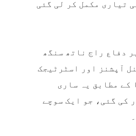
ی تیاری مکمل کر لی گئی
ر دفاع راج ناتھ سنگھ
نل آپشنز اور اسٹرٹیجک
کے مطابق یہ ساری
ندر اندر کی گئی، جو ایک سوچے
۔