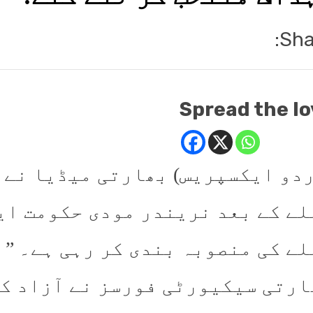
Sha
Spread the lo
ردو ایکسپریس) بھارتی میڈیا نے 
لے کے بعد نریندر مودی حکومت ایک
لے کی منصوبہ بندی کر رہی ہے۔ ”ا
ارتی سیکیورٹی فورسز نے آزاد کش