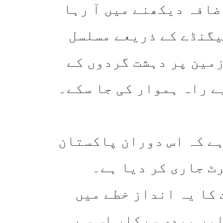
ضافہ دیکھنے میں آ رہا
یگنڈے کے ذریعے مسلسل
زمین پر دہشت گردوں کے
ے راہ ہموار کی جا سکے۔
ہے کہ اس دوران پاکستان
رٹ جاری کر دیا ہے۔
کا یہ انداز خطے میں
ور مودی سرکار اس سے