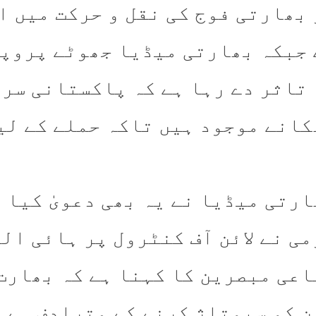
 بھارتی فوج کی نقل و حرکت میں ا
 جبکہ بھارتی میڈیا جھوٹے پروپ
 تاثر دے رہا ہے کہ پاکستانی سر
کانے موجود ہیں تاکہ حملے کے لی
ارتی میڈیا نے یہ بھی دعویٰ کیا 
می نے لائن آف کنٹرول پر ہائی ال
اعی مبصرین کا کہنا ہے کہ بھارت 
ن کو سبوتاژ کرنے کے مترادف ہے ا