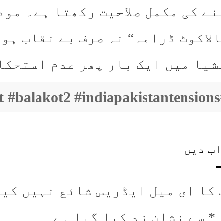
نے کی مکمل صلاحیت رکھتا ہے۔ مود
الاکوٹ ڈرامہ“ نہ صرف بے نقاب ہو
شیا میں ایک بار پھر عدم استحکا
#modig
ب دیں
 کا ای میل ایڈریس شائع نہیں کیا
*
سے نشان زد کیا گیا ہے