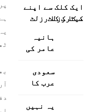
پر
ایک کلک سے اپنے
ہے
میٹرک کا رزلٹ
معلوم کریں
یہ
ہانیہ
ٹھ
عامر کی
بہن ایشا
عامر کی
بھ
سعودی
بولڈ
عرب کا
آر
تصاویر
ورک ویزا
دف
وائرل ہو
کیسے
یہ نہیں
ام