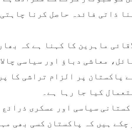
نا ذاتی فائدہ حاصل کرنا چاہتی 
اقائی ماہرین کا کہنا ہے کہ بھا
ائل، معاشی دباؤ اور سیاسی چالا
ے پاکستان پر الزام تراشی کا پر
تعمال کیا جا رہا ہے۔
کستانی سیاسی اور عسکری ذرائع پ
 چکے ہیں کہ پاکستان کسی بھی مہ