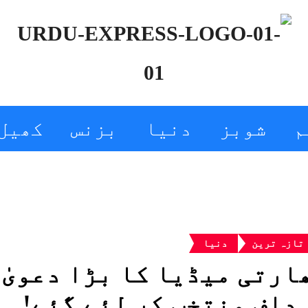
م
شوبز
دنیا
بزنس
کھیل
تازہ ترین
دنیا
ارتی میڈیا کا بڑا دعویٰ
داف منتخب کر لئے گئے!