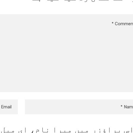
س براؤزر میں میرا نام، ای میل،