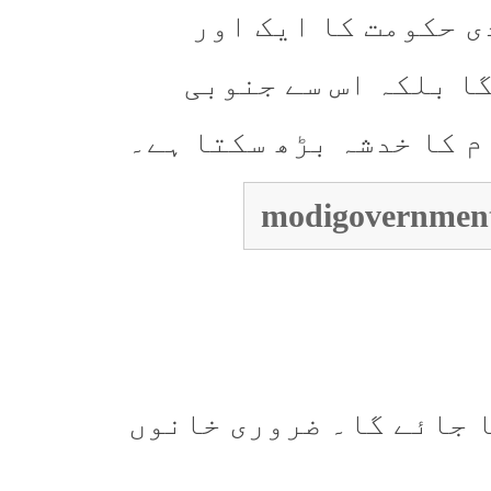
ی حکومت کا ایک اور
گا بلکہ اس سے جنوبی
م کا خدشہ بڑھ سکتا ہے۔
 جائے گا۔
ضروری خانوں