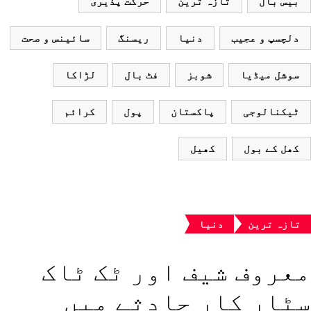
یس بال
تازہ ترین
حرکت پذیری
لچسپ و عجیب
دنیا
ریسنگ
سائینس و صحت
وشل میڈیا
شوبز
فٹ بال
لڑاکا
یکنالوجی
پاکستان
پول
کرائم
ھل کے بول
کھیل
ازہ ترین
دنیا
عروف شیف اور ٹک ٹاک
ٹار کار حادثے میں