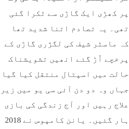
 کھڑی ایک گاڑی سے ٹکرا گئی
ی۔ یہ تصادم اتنا شدید تھا
 ماسٹر شیف کی لگژری گاڑی کے
خچے اُڑ گئے انھیں تشویشناک
لت میں اسپتال منتقل کیا گیا
اں وہ دو دن آئی سی یو میں زیر
اج رہیں اور آج زندگی کی بازی
ہار گئیں۔ یانن کامپوس نے 2018