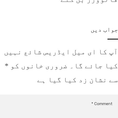
اب دیں
 کا ای میل ایڈریس شائع نہیں
ا جائے گا۔
ضروری خانوں کو
*
 نشان زد کیا گیا ہے