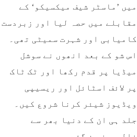
ں ’ماسٹر شیف میکسیکو‘ کے
ابلے میں حصہ لیا اور زبردست
میابی اور شہرت سمیٹی تھی۔
 شو کے بعد انھوں نے سوشل
ڈیا پر قدم رکھا اور ٹک ٹاک
 لائف اسٹائل اور ریسیپی
ڈیوز شیئر کرنا شروع کیں۔
د ہی ان کے دنیا بھر سے
لوورز بن گئے