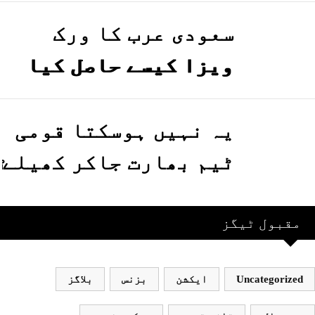
سعودی عرب کا ورک
ویزا کیسے حاصل کیا
جاسکتا ہے؟جانیے
یہ نہیں ہوسکتا قومی
ٹیم بھارت جاکر کھیلے
اور بھارتی ٹیم
پاکستان نہ آئے، محسن
مقبول ٹیگز
نقوی
Uncategorize
ایکشن
بزنس
بلاگز