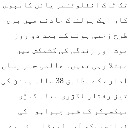
 ٹاک انفلوئنسر یانن کامپوس
ر ایک ہولناک حادثے میں بری
ح زخمی ہونے کے بعد دو روز
ت اور زندگی کی کشمکش میں
تلا رہی تھیں۔ عالمی خبر رساں
ادارے کے مطابق 38 سالہ یانن کی
ز رفتار لگژری سیاہ گاڑی
کسیکو کے شہر چہواہوا کی
انسیسکو آر المیڈا ہائی وے