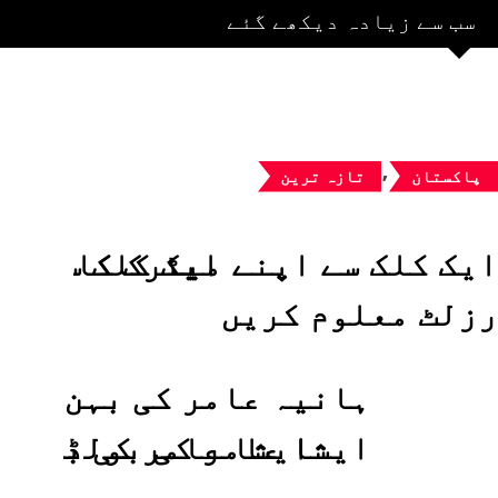
سب سے زیادہ دیکھے گئے
,
اکستان
تازہ ترین
ک کلک سے اپنے میٹرک کا
لٹ معلوم کریں
ہانیہ عامر کی بہن
ایشا عامر کی بولڈ
تصاویر وائرل ہو گئیں