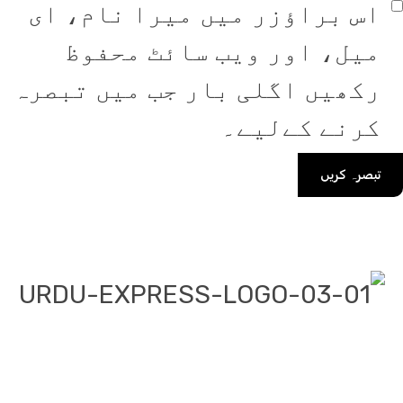
اس براؤزر میں میرا نام، ای
میل، اور ویب سائٹ محفوظ
رکھیں اگلی بار جب میں تبصرہ
کرنے کےلیے۔
دو ایکسپریس پر آپ پڑھیں اور
کھیں گے دنیا بھر کی خبریں،