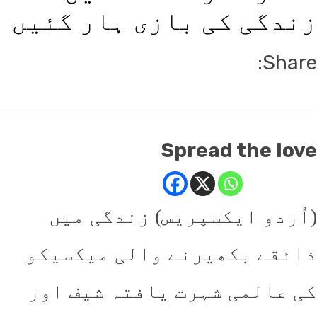
ندگی کی بازی ہار گئیں
Shar
Spread the lo
ُردو ایکسپریس) زندگی میں
ئقے بکھیرنے والی میکسیکو
 عالمی شہرت یافتہ شیف اور