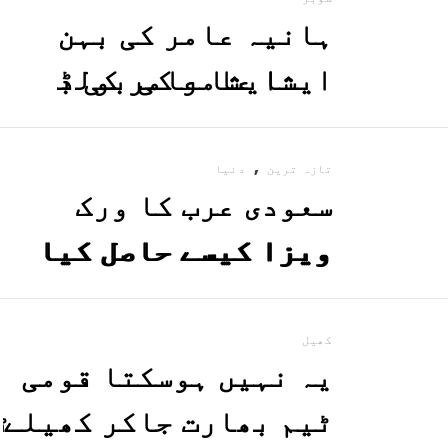
ہانیہ عامر کی بہن
ایشا عامر کی بولڈ
تصاویر وائرل ہو گئیں
,
تازہ ترین
دنیا
سعودی عرب کا ورک
ویزا کیسے حاصل کیا
جاسکتا ہے؟جانیے
کھیل
یہ نہیں ہوسکتا قومی
ٹیم بھارت جاکر کھیلے