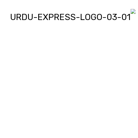
اردو ایکسپریس پر آپ پڑھیں اور
دیکھیں گے دنیا بھر کی خبریں، مختصر
پیرائے میں، یعنی سو لفظوں میں پوری
خبر اور ساٹھ سیکنڈز میں پورا پیکج،
‘کھل کے بول’ میں آپ بھی اپنی خبر یا
کہانی لکھ کر یا ریکارڈ کر کے بھیج
سکتے ہیں اور اردو ایکسپریس اسکو