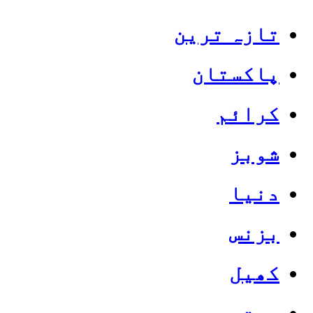
تازہ ترین
پاکستان
کرائم
شوبز
دنیا
بزنس
کھیل
صحت