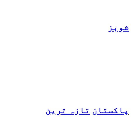
شوبز
ہانیہ عامر کی بہن ایشا
عامر کی بولڈ تصاویر وائرل
ہو گئیں
پاکستان
تازہ ترین
پیٹرول کی قیمتوں میں اضافے