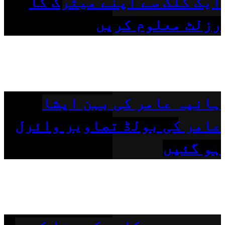
ایک کلک سے اپنے میٹرک کا
رزلٹ معلوم کریں
ہانیہ عامر کی بہن ایشا
عامر کی بولڈ تصاویر وائرل
ہو گئیں