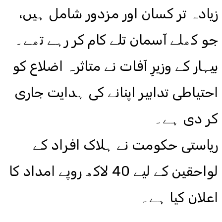
زیادہ تر کسان اور مزدور شامل ہیں،
جو کھلے آسمان تلے کام کر رہے تھے۔
بیہار کے وزیرِ آفات نے متاثرہ اضلاع کو
احتیاطی تدابیر اپنانے کی ہدایت جاری
کر دی ہے۔
ریاستی حکومت نے ہلاک افراد کے
لواحقین کے لیے 40 لاکھ روپے امداد کا
اعلان کیا ہے۔