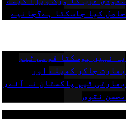
سعودی عرب کا ورک ویزا کیسے
حاصل کیا جاسکتا ہے؟جانیے
یہ نہیں ہوسکتا قومی ٹیم
بھارت جاکر کھیلے اور
بھارتی ٹیم پاکستان نہ آئے،
محسن نقوی
مقبول ٹیگز