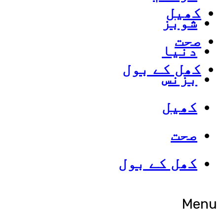
کھیل
شوبز
صحت
دنیا
کھل کے بول
بزنس
کھیل
صحت
کھل کے بول
Menu