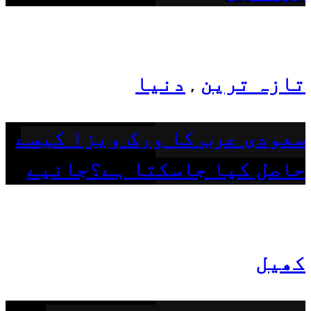
تازہ ترین
دنیا
,
سعودی عرب کا ورک ویزا کیسے
حاصل کیا جاسکتا ہے؟جانیے
کھیل