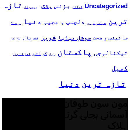
تازہ
بزنس
Uncategorized
بلاگز
ایکشن
بیس بال
ترین
دنیا
دلچسپ و عجیب
حرکت پذیری
ریسنگ
شوبز
سوشل میڈیا
سائینس و صحت
فٹ بال
لڑاکا
پاکستان
ٹیکنالوجی
کرائم
پول
کھل کے بول
کھیل
تازہ ترین
دنیا
مون سون طوفان کے دوران
آسمانی بجلی گرنے سے 33 افراد
ہلاک