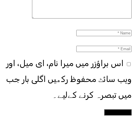
اس براؤزر میں میرا نام، ای میل، اور
ویب سائٹ محفوظ رکھیں اگلی بار جب
میں تبصرہ کرنے کےلیے۔