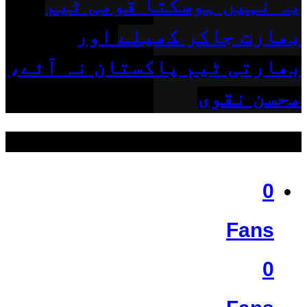
یہ نہیں ہوسکتا قومی ٹیم
بھارت جاکر کھیلے اور
بھارتی ٹیم پاکستان نہ آئے،
محسن نقوی
ہمیں فالو کریں
0
Fans
0