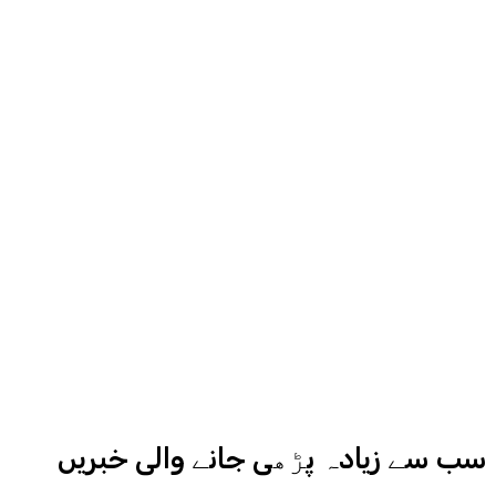
مناسب جگہ دیگا، اردو ایکسپریس کے
روح رواں عمران ملک پچھلے بیس سال
سے میڈیا کے مختلف شعبوں میں نبرد
آزما ہیں-
ادارہ اردو ایکسپریس کے علاوہ شارجہ
نیوز اور میڈیا بائیٹس بھی
کامیابی سے چلا رہا ہے
سب سے زیادہ پڑھی جانے والی خبریں