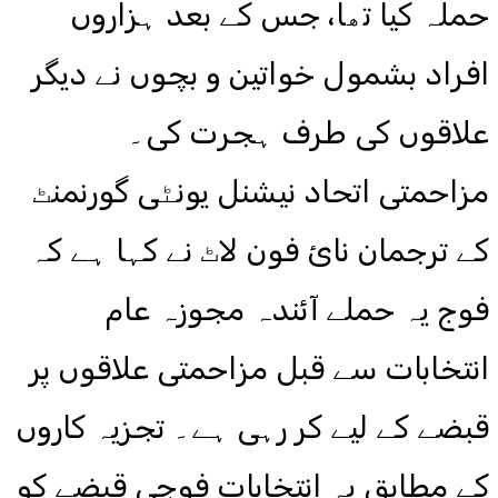
حملہ کیا تھا، جس کے بعد ہزاروں
افراد بشمول خواتین و بچوں نے دیگر
علاقوں کی طرف ہجرت کی۔
مزاحمتی اتحاد نیشنل یونٹی گورنمنٹ
کے ترجمان نائ فون لاٹ نے کہا ہے کہ
فوج یہ حملے آئندہ مجوزہ عام
انتخابات سے قبل مزاحمتی علاقوں پر
قبضے کے لیے کر رہی ہے۔ تجزیہ کاروں
کے مطابق یہ انتخابات فوجی قبضے کو