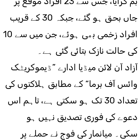
بم گرایا، جس سے 23 افراد موقع پر
جاں بحق ہو گئے، جبکہ 30 کے قریب
افراد زخمی بھی ہوئے، جن میں سے 10
کی حالت نازک بتائی گئی ہے۔
آزاد آن لائن میڈیا ادارے ”ڈیموکریٹک
وائس آف برما“ کے مطابق ہلاکتوں کی
تعداد 30 تک ہو سکتی ہے، تاہم اس
دعوے کی فوری تصدیق نہیں ہو
سکی۔ میانمار کی فوج نے حملے پر