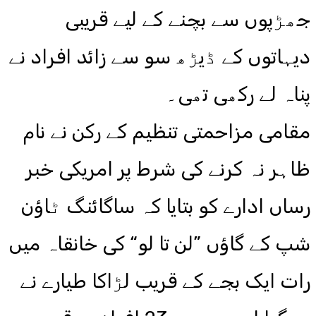
جھڑپوں سے بچنے کے لیے قریبی
دیہاتوں کے ڈیڑھ سو سے زائد افراد نے
پناہ لے رکھی تھی۔
مقامی مزاحمتی تنظیم کے رکن نے نام
ظاہر نہ کرنے کی شرط پر امریکی خبر
رساں ادارے کو بتایا کہ ساگائنگ ٹاؤن
شپ کے گاؤں ”لن تا لو“ کی خانقاہ میں
رات ایک بجے کے قریب لڑاکا طیارے نے