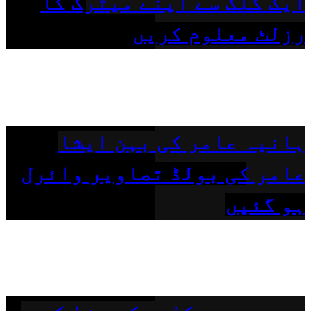
ایک کلک سے اپنے میٹرک کا
رزلٹ معلوم کریں
ہانیہ عامر کی بہن ایشا
عامر کی بولڈ تصاویر وائرل
ہو گئیں