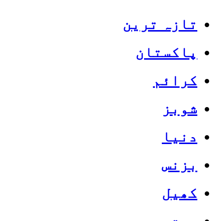
تازہ ترین
پاکستان
کرائم
شوبز
دنیا
بزنس
کھیل
صحت