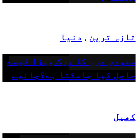
تازہ ترین
دنیا
,
سعودی عرب کا ورک ویزا کیسے
حاصل کیا جاسکتا ہے؟جانیے
کھیل