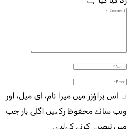
زد کیا گیا ہے
اس براؤزر میں میرا نام، ای میل، اور
ویب سائٹ محفوظ رکھیں اگلی بار جب
میں تبصرہ کرنے کےلیے۔