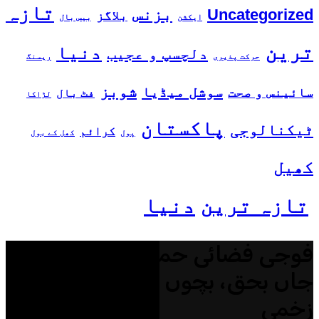
تازہ
بزنس
Uncategorized
بلاگز
ایکشن
بیس بال
ترین
دنیا
دلچسپ و عجیب
حرکت پذیری
ریسنگ
شوبز
سوشل میڈیا
سائینس و صحت
فٹ بال
لڑاکا
پاکستان
ٹیکنالوجی
کرائم
پول
کھل کے بول
کھیل
تازہ ترین
دنیا
فوجی فضائی حملے میں 23 افراد
جاں بحق، بچوں سمیت درجنوں
زخمی