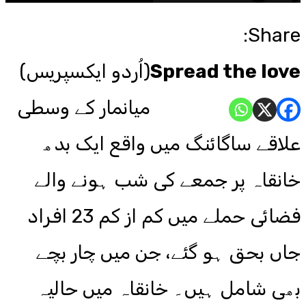
Share:
Spread the love
(اُردو ایکسپریس)
میانمار کے وسطی
علاقے ساگائنگ میں واقع ایک بدھ
خانقاہ پر جمعے کی شب ہونے والے
فضائی حملے میں کم از کم 23 افراد
جاں بحق ہو گئے، جن میں چار بچے
بھی شامل ہیں۔ خانقاہ میں حالیہ