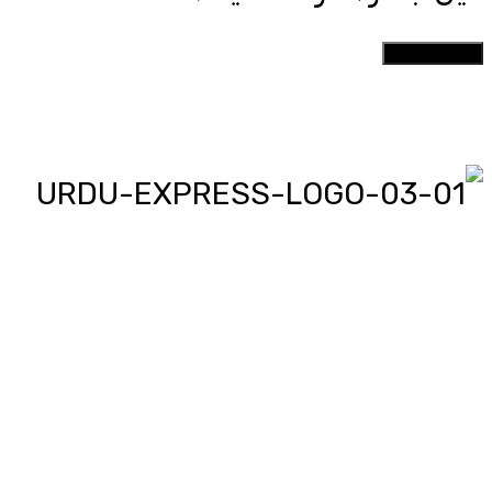
اردو ایکسپریس پر آپ پڑھیں اور
دیکھیں گے دنیا بھر کی خبریں، مختصر
پیرائے میں، یعنی سو لفظوں میں پوری
خبر اور ساٹھ سیکنڈز میں پورا پیکج،
‘کھل کے بول’ میں آپ بھی اپنی خبر یا