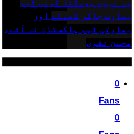
یہ نہیں ہوسکتا قومی ٹیم
بھارت جاکر کھیلے اور
بھارتی ٹیم پاکستان نہ آئے،
محسن نقوی
ہمیں فالو کریں
0
Fans
0