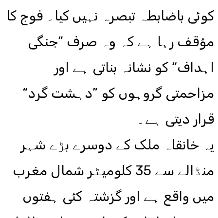
کوئی باضابطہ تبصرہ نہیں کیا۔ فوج کا
مؤقف رہا ہے کہ وہ صرف ”جنگی
اہداف“ کو نشانہ بناتی ہے اور
مزاحمتی گروہوں کو ”دہشت گرد“
قرار دیتی ہے۔
یہ خانقاہ ملک کے دوسرے بڑے شہر
منڈالے سے 35 کلومیٹر شمال مغرب
میں واقع ہے اور گزشتہ کئی ہفتوں