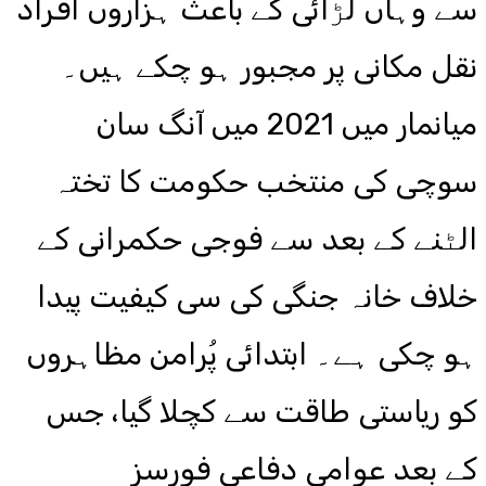
سے وہاں لڑائی کے باعث ہزاروں افراد
نقل مکانی پر مجبور ہو چکے ہیں۔
میانمار میں 2021 میں آنگ سان
سوچی کی منتخب حکومت کا تختہ
الٹنے کے بعد سے فوجی حکمرانی کے
خلاف خانہ جنگی کی سی کیفیت پیدا
ہو چکی ہے۔ ابتدائی پُرامن مظاہروں
کو ریاستی طاقت سے کچلا گیا، جس
کے بعد عوامی دفاعی فورسز