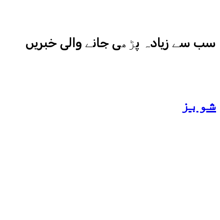
کامیابی سے چلا رہا ہے
سب سے زیادہ پڑھی جانے والی خبریں
شوبز
ہانیہ عامر کی بہن ایشا
عامر کی بولڈ تصاویر وائرل
ہو گئیں