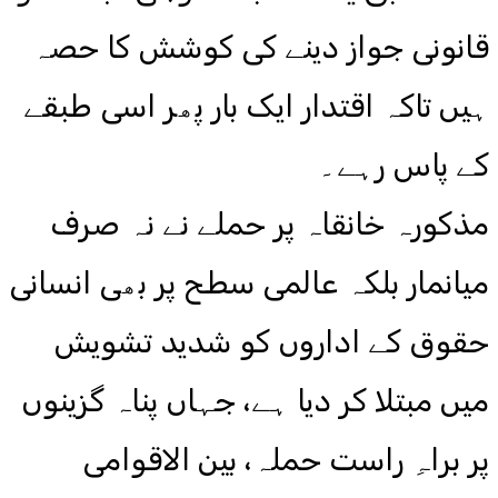
قانونی جواز دینے کی کوشش کا حصہ
ہیں تاکہ اقتدار ایک بار پھر اسی طبقے
کے پاس رہے۔
مذکورہ خانقاہ پر حملے نے نہ صرف
میانمار بلکہ عالمی سطح پر بھی انسانی
حقوق کے اداروں کو شدید تشویش
میں مبتلا کر دیا ہے، جہاں پناہ گزینوں
پر براہِ راست حملہ، بین الاقوامی