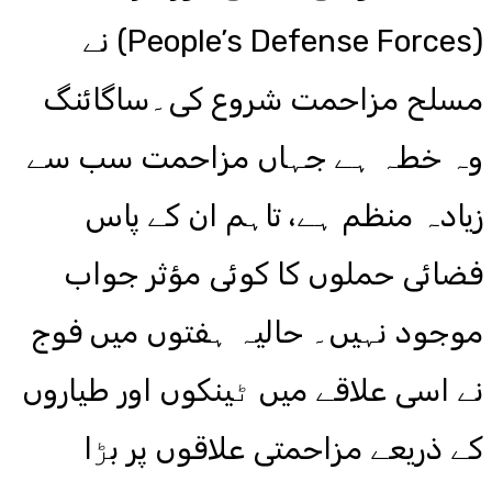
(People’s Defense Forces) نے
مسلح مزاحمت شروع کی۔ساگائنگ
وہ خطہ ہے جہاں مزاحمت سب سے
زیادہ منظم ہے، تاہم ان کے پاس
فضائی حملوں کا کوئی مؤثر جواب
موجود نہیں۔ حالیہ ہفتوں میں فوج
نے اسی علاقے میں ٹینکوں اور طیاروں
کے ذریعے مزاحمتی علاقوں پر بڑا