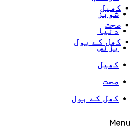
کھیل
شوبز
صحت
دنیا
کھل کے بول
بزنس
کھیل
صحت
کھل کے بول
Menu