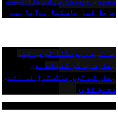
سعودی عرب کا ورک ویزا کیسے
حاصل کیا جاسکتا ہے؟جانیے
یہ نہیں ہوسکتا قومی ٹیم
بھارت جاکر کھیلے اور
بھارتی ٹیم پاکستان نہ آئے،
محسن نقوی
مقبول ٹیگز