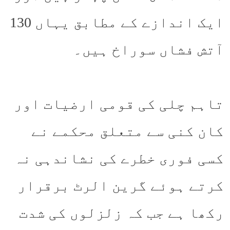
ایک اندازے کے مطابق یہاں 130
آتش فشاں سوراخ ہیں۔
تاہم چلی کی قومی ارضیات اور
کان کنی سے متعلق محکمے نے
کسی فوری خطرے کی نشاندہی نہ
کرتے ہوئے گرین الرٹ برقرار
رکھا ہے جب کہ زلزلوں کی شدت