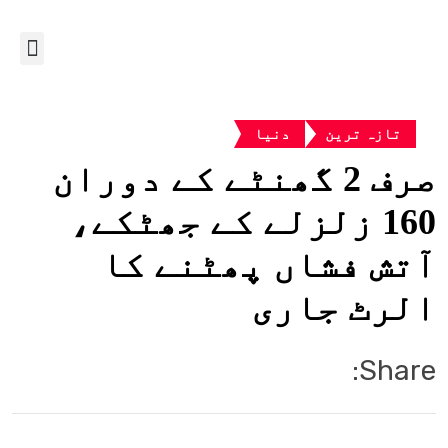
تازہ ترین
دنیا
صرف 2 گھنٹے کے دوران
160 زلزلے کے جھٹکے،
آتش فشاں پھٹنے کا
الرٹ جاری
Share: