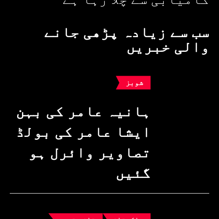
سب سے زیادہ پڑھی جانے
والی خبریں
شوبز
ہانیہ عامر کی بہن
ایشا عامر کی بولڈ
تصاویر وائرل ہو
گئیں