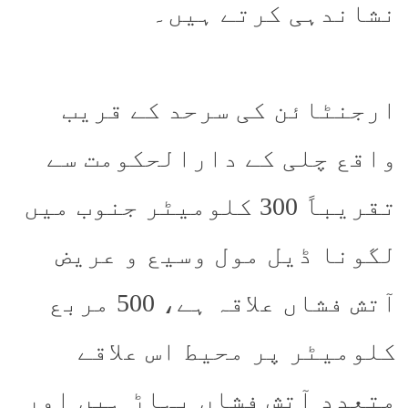
نشاندہی کرتے ہیں۔
ارجنٹائن کی سرحد کے قریب
واقع چلی کے دارالحکومت سے
تقریباً 300 کلومیٹر جنوب میں
لگونا ڈیل مول وسیع و عریض
آتش فشاں علاقہ ہے، 500 مربع
کلومیٹر پر محیط اس علاقے
متعدد آتش فشاں پہاڑ ہیں اور