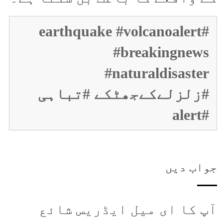
#earthquake #volcanoalert
#breakingnews
#naturaldisaster
#زلزلےکےجھٹکے #تباہی
#alert
جواب دیں
آپ کا ای میل ایڈریس شائع