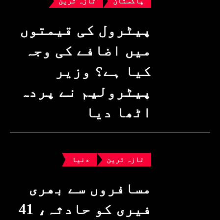
پاکستان
تازہ ترین
پیٹرول کی قیمتوں
میں اضافے کی وجہ
کیا ہے؟ وزیرِ
پیٹرولیم نے پردہ
اٹھا دیا
تازہ ترین
دنیا
مسافروں سے بھری
فیری کو حادثہ، 41