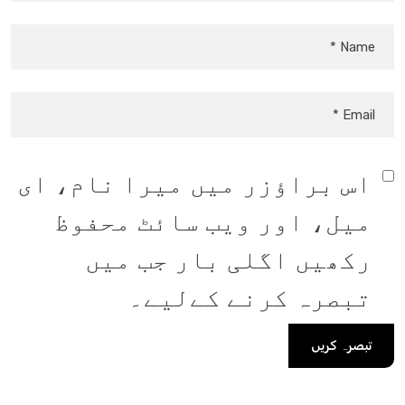
اس براؤزر میں میرا نام، ای
میل، اور ویب سائٹ محفوظ
رکھیں اگلی بار جب میں
تبصرہ کرنے کےلیے۔