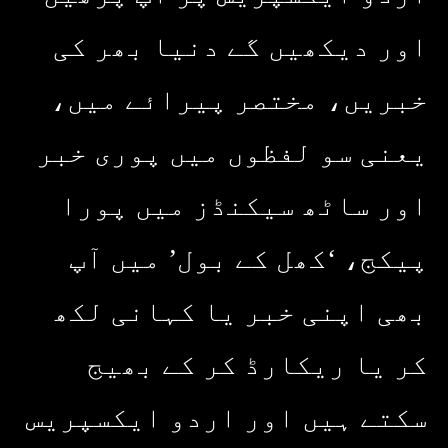
اور دیکھیں گے دنیا بھر کی
خبریں، مختصر پیرائے میں،
یعنی سو لفظوں میں پوری خبر
اور ساٹھ سیکنڈز میں پورا
پیکج، ‘کھل کے بول’ میں آپ
بھی اپنی خبر یا کہانی لکھ
کر یا ریکارڈ کر کے بھیج
سکتے ہیں اور اردو ایکسپریس