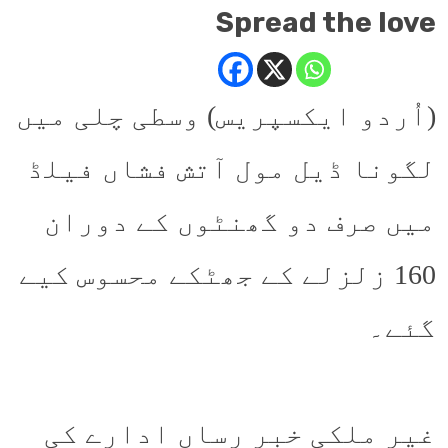
Spread the love
(اُردو ایکسپریس) وسطی چلی میں
لگونا ڈیل مول آتش فشاں فیلڈ
میں صرف دو گھنٹوں کے دوران
160 زلزلے کے جھٹکے محسوس کیے
گئے۔
غیر ملکی خبر رساں ادارے کی