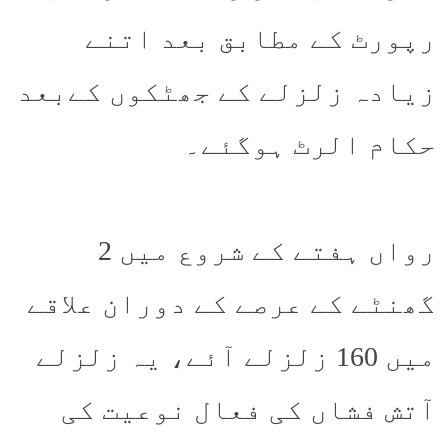
رپورٹ کے مطابق بعد اتنے
زیادہ زلزلے کے جھٹکوں کےبعد
حکام الرٹ ہوگئے۔
رواں ہفتے کے شروع میں 2
گھنٹے کے عرصے کے دوران علاقے
میں 160 زلزلے آئے، یہ زلزلے
آتش فشاں کی فعال نوعیت کی