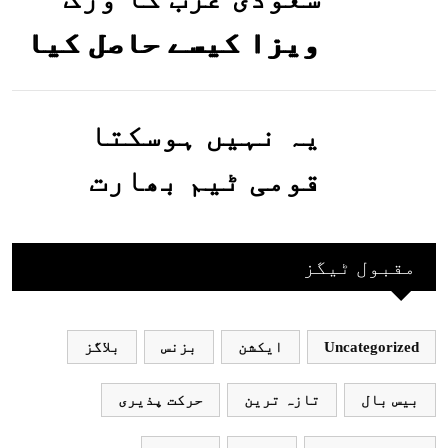
ویزا کیسے حاصل کیا
جاسکتا ہے؟جانیے
یہ نہیں ہوسکتا
قومی ٹیم بھارت
جاکر کھیلے اور
بھارتی ٹیم پاکستان
مقبول ٹیگز
نہ آئے، محسن نقوی
Uncategorized
ایکشن
بزنس
بلاگز
بیس بال
تازہ ترین
حرکت پذیری