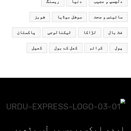
دلچسپ و عجیب
دنیا
ریسنگ
سائینس و صحت
سوشل میڈیا
شوبز
فٹ بال
لڑاکا
ٹیکنالوجی
پاکستان
پول
کرائم
کھل کے بول
کھیل
اردو ایکسپریس پر آپ پڑھیں