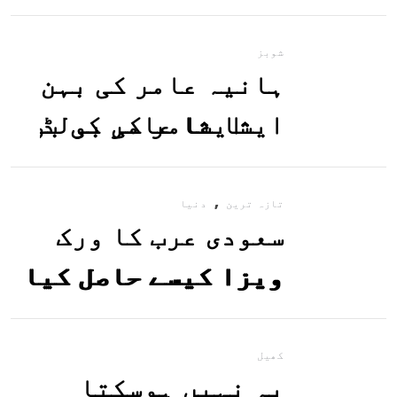
معلوم کریں
شوبز
ہانیہ عامر کی بہن
ایشا عامر کی بولڈ
تصاویر وائرل ہو
,
گئیں
تازہ ترین
دنیا
سعودی عرب کا ورک
ویزا کیسے حاصل کیا
جاسکتا ہے؟جانیے
کھیل
یہ نہیں ہوسکتا