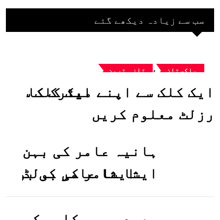
سب سے زیادہ دیکھے گئے
,
پاکستان
تازہ ترین
ایک کلک سے اپنے میٹرک کا
رزلٹ معلوم کریں
ہانیہ عامر کی بہن
ایشا عامر کی بولڈ
تصاویر وائرل ہو
گئیں
سعودی عرب کا ورک