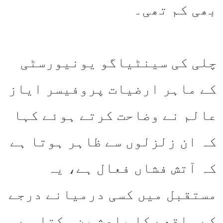
بھی کم تھی۔
چلی کی سینٹیاگو یونیورسٹی
کے ماہر ارضیات پروفیسر ایاز
عالم نے وضاحت کرتے ہوئے کہا
کہ ان زلزلوں سے ظاہر ہوتا ہے
کہ آتش فشاں فعال ہے، یہ
مستقبل میں کسی درمیانے درجے
کے واقعے کا باعث بن سکتا ہے۔