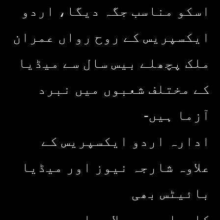
اسکو مناسب جگہ دیگا، اردو
ایکسپریس کے روح رواں عمران
ملک پچھلے بیس سال سے میڈیا
کے مختلف شعبوں میں نبرد
آزما ہیں-
ادارہ اردو ایکسپریس کے
علاوہ شارجہ نیوز اور میڈیا
بائیٹس بھی
کامیابی سے چلا رہا ہے