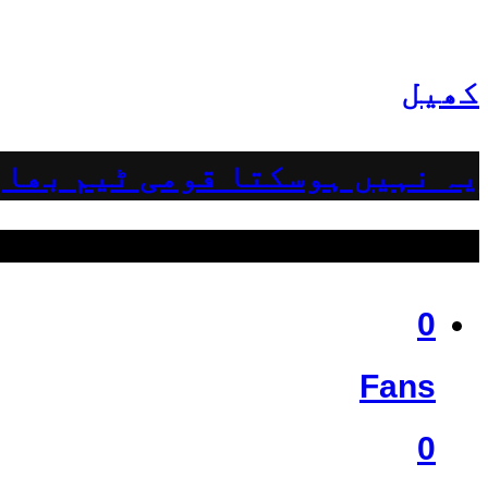
کھیل
یہ نہیں ہوسکتا قومی ٹیم بھار
ہمیں فالو کریں
0
Fans
0