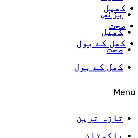
کھیل
بزنس
صحت
کھیل
کھل کے بول
صحت
کھل کے بول
Menu
تازہ ترین
پاکستان