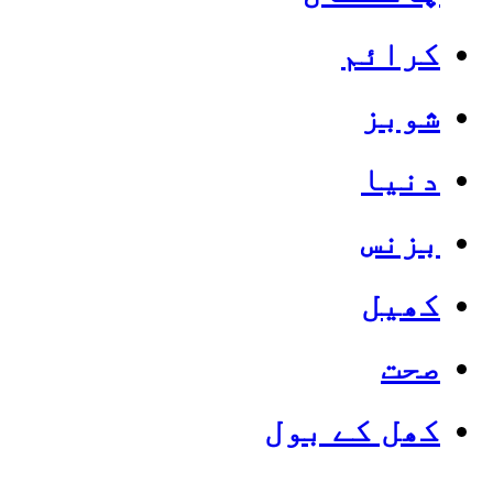
کرائم
شوبز
دنیا
بزنس
کھیل
صحت
کھل کے بول