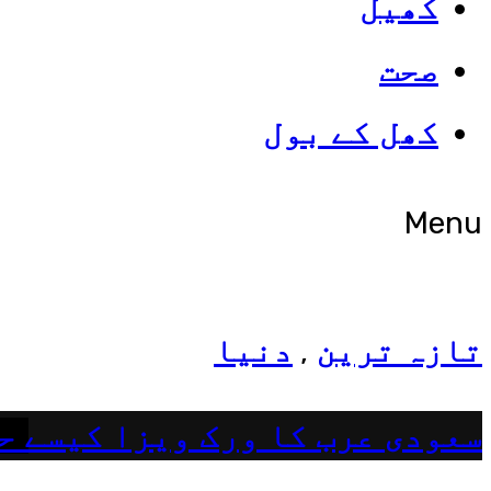
کھیل
صحت
شوبز
کھل کے بول
ہانیہ عامر کی بہن ایشا عامر 
Menu
تازہ ترین
دنیا
,
سعودی عرب کا ورک ویزا کیسے ح