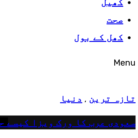
کھیل
صحت
شوبز
کھل کے بول
ہانیہ عامر کی بہن ایشا عامر 
Menu
تازہ ترین
دنیا
,
سعودی عرب کا ورک ویزا کیسے ح