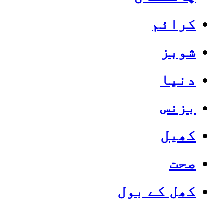
کرائم
شوبز
دنیا
بزنس
کھیل
صحت
کھل کے بول