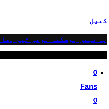
کھیل
یہ نہیں ہوسکتا قومی ٹیم بھار
ہمیں فالو کریں
0
Fans
0