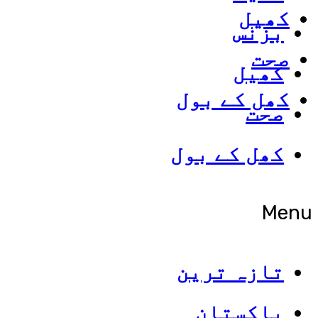
کھیل
بزنس
صحت
کھیل
کھل کے بول
صحت
کھل کے بول
Menu
تازہ ترین
پاکستان