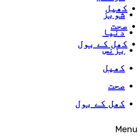
کھیل
شوبز
صحت
دنیا
کھل کے بول
بزنس
کھیل
صحت
کھل کے بول
Menu