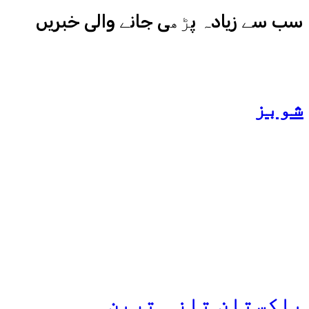
سب سے زیادہ پڑھی جانے والی خبریں
شوبز
ہانیہ عامر کی بہن ایشا
عامر کی بولڈ تصاویر وائرل
ہو گئیں
پاکستان
تازہ ترین