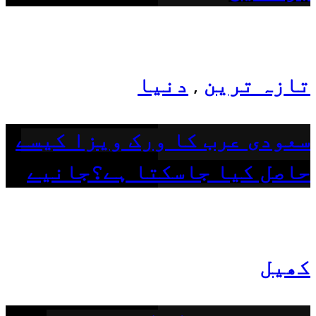
تازہ ترین
دنیا
,
سعودی عرب کا ورک ویزا کیسے
حاصل کیا جاسکتا ہے؟جانیے
کھیل