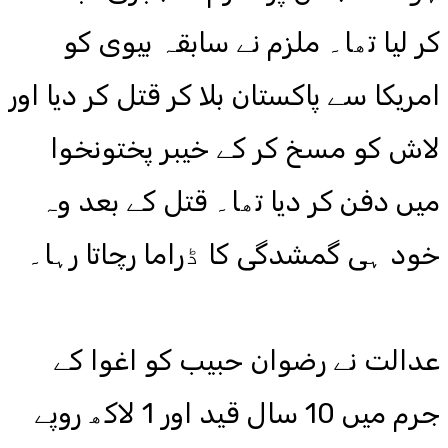
کر لیا تھا۔ ملزم نے سابقہ بیوی کو
امریکا سے پاکستان بلا کر قتل کر دیا اور
لاش کو مسخ کر کے خیبر پختونخوا
میں دفن کر دیا تھا۔ قتل کے بعد وہ
خود ہی گمشدگی کا ڈراما رچاتا رہا۔
عدالت نے رضوان حبیب کو اغوا کے
جرم میں 10 سال قید اور 1 لاکھ روپے