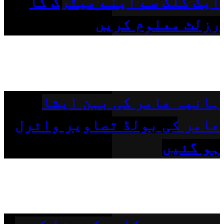
ایک کلک سے اپنے میٹرک کا
رزلٹ معلوم کریں
ہانیہ عامر کی بہن ایشا
عامر کی بولڈ تصاویر وائرل
ہو گئیں