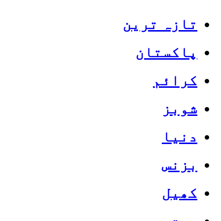
تازہ ترین
پاکستان
کرائم
شوبز
دنیا
بزنس
کھیل
صحت