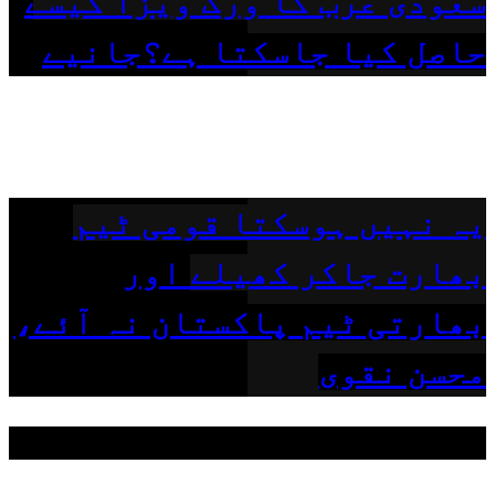
سعودی عرب کا ورک ویزا کیسے
حاصل کیا جاسکتا ہے؟جانیے
یہ نہیں ہوسکتا قومی ٹیم
بھارت جاکر کھیلے اور
بھارتی ٹیم پاکستان نہ آئے،
محسن نقوی
مقبول ٹیگز