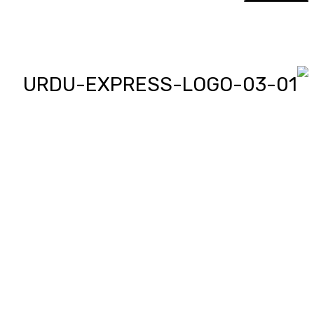
اردو ایکسپریس پر آپ پڑھیں اور
دیکھیں گے دنیا بھر کی خبریں، مختصر
پیرائے میں، یعنی سو لفظوں میں پوری
خبر اور ساٹھ سیکنڈز میں پورا پیکج،
‘کھل کے بول’ میں آپ بھی اپنی خبر یا
کہانی لکھ کر یا ریکارڈ کر کے بھیج