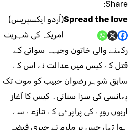
Share:
Spread the love
(اُردو ایکسپریس)
امریکہ کی شہریت
رکھنے والی خاتون وجیہہ سواتی کے
قتل کے کیس میں عدالت نے اس کے
سابق شوہر رضوان حبیب کو موت تک
پھانسی کی سزا سنائی۔ کیس کا آغاز
اربوں روپے کی پراپرٹی کے تنازعے سے
ہوا تھا، جس پر ملزم نے جبری قبضہ