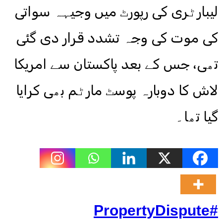
لیبارٹری کی رپورٹ میں وجیہہ سواتی
کی موت کی وجہ تشدد قرار دی گئی
تھی، جس کے بعد پاکستان سے امریکا
لاش کا دوبارہ پوسٹ مارٹم بھی کرایا
گیا تھا۔
#PropertyDispute