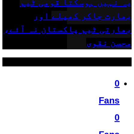
یہ نہیں ہوسکتا قومی ٹیم
بھارت جاکر کھیلے اور
بھارتی ٹیم پاکستان نہ آئے،
محسن نقوی
ہمیں فالو کریں
0
Fans
0