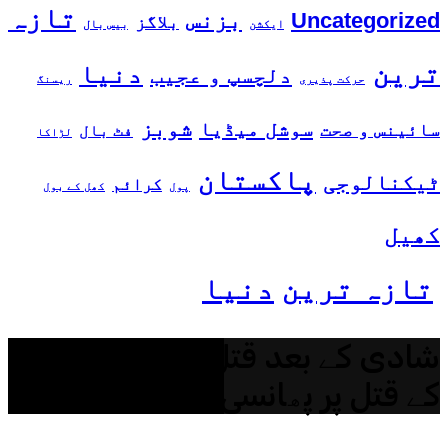
تازہ
بزنس
Uncategorized
بلاگز
ایکشن
بیس بال
ترین
دنیا
دلچسپ و عجیب
حرکت پذیری
ریسنگ
شوبز
سوشل میڈیا
سائینس و صحت
فٹ بال
لڑاکا
پاکستان
ٹیکنالوجی
کرائم
پول
کھل کے بول
کھیل
تازہ ترین
دنیا
شادی کے بعد قتل: شوہر کو بیوی
کے قتل پر پھانسی کی سزا