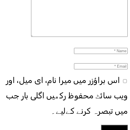
اس براؤزر میں میرا نام، ای میل، اور
ویب سائٹ محفوظ رکھیں اگلی بار جب
میں تبصرہ کرنے کےلیے۔