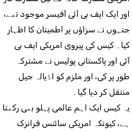
اور ایک ایف بی آئی آفیسر موجود تھے،
جنہوں نے سزاؤں پر اطمینان کا اظہار
کیا۔ کیس کی پیروی امریکی ایف بی
آئی اور پاکستانی پولیس نے مشترکہ
طور پر کی، اور ملزم کو اڈیالہ جیل
منتقل کر دیا گیا۔
یہ کیس ایک اہم عالمی پہلو بھی رکھتا
ہے، کیونکہ امریکی سائنس فرانزک