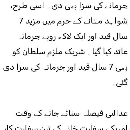
جرمانے کی سزا بھی دی۔ اسی طرح،
شواہد مٹانے کے جرم میں مزید 7
سال قید اور ایک لاکھ روپے جرمانہ
عائد کیا گیا۔ شریک ملزم سلطان کو
بھی 7 سال قید اور جرمانہ کی سزا دی
گئی۔
عدالتی فیصلہ سنائے جانے کے وقت
امریکی سفارت خانہ کے تین سفارت کار