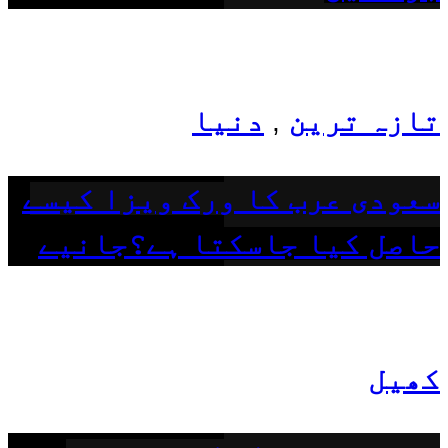
تازہ ترین
دنیا
,
سعودی عرب کا ورک ویزا کیسے
حاصل کیا جاسکتا ہے؟جانیے
کھیل