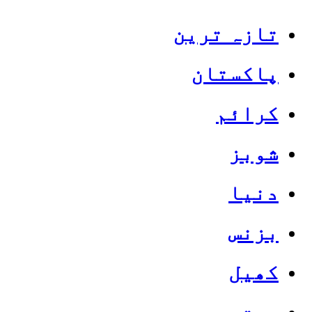
تازہ ترین
پاکستان
کرائم
شوبز
دنیا
بزنس
کھیل
صحت