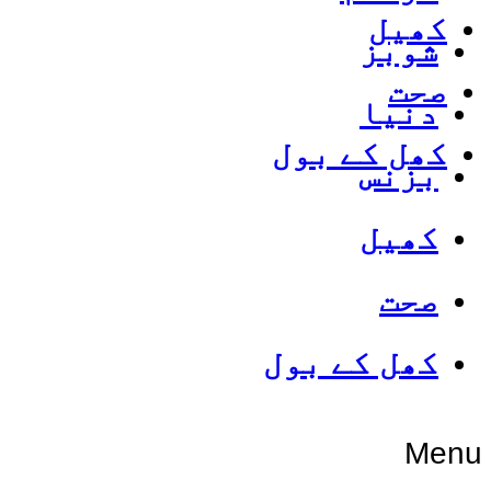
کھیل
شوبز
صحت
دنیا
کھل کے بول
بزنس
کھیل
صحت
کھل کے بول
Menu