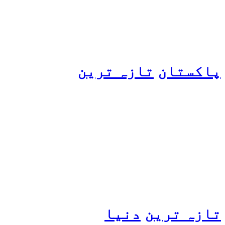
ہو گئیں
پاکستان
تازہ ترین
پیٹرول کی قیمتوں میں اضافے
کی وجہ کیا ہے؟ وزیرِ
پیٹرولیم نے پردہ اٹھا دیا
تازہ ترین
دنیا