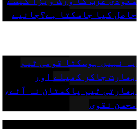
سعودی عرب کا ورک ویزا کیسے
حاصل کیا جاسکتا ہے؟جانیے
یہ نہیں ہوسکتا قومی ٹیم
بھارت جاکر کھیلے اور
بھارتی ٹیم پاکستان نہ آئے،
محسن نقوی
مقبول ٹیگز