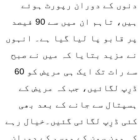
دنوں کے دوران رپورٹ ہوئے
ہیں، تاہم ان میں سے 90 فیصد
پر قابو پا لیا گیا ہے۔ انہوں
نے مزید بتایا کہ میں نے صبح
سے رات تک ایک ہی مریض کو 60
ڈرِپ لگائیں، جب کہ مریض کے
ہسپتال سے جانے کے بعد بھی
کئی ڈرِپ لگائی گئیں۔خیال رہے
کہ مون سون کے موسم کے دوران