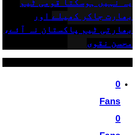
یہ نہیں ہوسکتا قومی ٹیم
بھارت جاکر کھیلے اور
بھارتی ٹیم پاکستان نہ آئے،
محسن نقوی
ہمیں فالو کریں
0
Fans
0