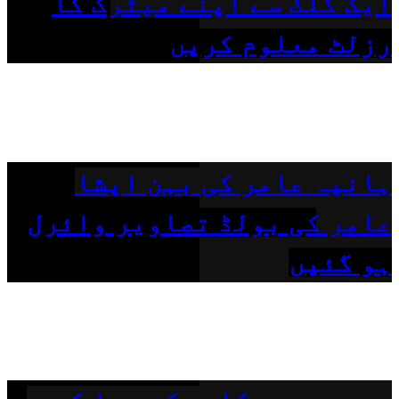
ایک کلک سے اپنے میٹرک کا
رزلٹ معلوم کریں
ہانیہ عامر کی بہن ایشا
عامر کی بولڈ تصاویر وائرل
ہو گئیں