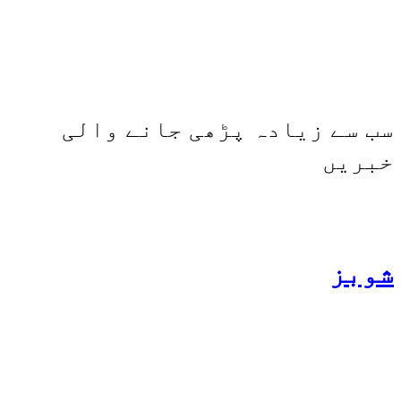
شارجہ نیوز اور میڈیا بائیٹس
بھی کامیابی سے چلا رہا ہے
سب سے زیادہ پڑھی جانے والی
خبریں
شوبز
ہانیہ عامر کی بہن ایشا
عامر کی بولڈ تصاویر وائرل