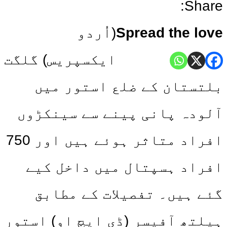
Share:
Spread the love
(اُردو
ایکسپریس) گلگت
بلتستان کے ضلع استور میں
آلودہ پانی پینے سے سینکڑوں
افراد متاثر ہوئے ہیں اور 750
افراد ہسپتال میں داخل کیے
گئے ہیں۔ تفصیلات کے مطابق
ہیلتھ آفیسر (ڈی ایچ او) استور