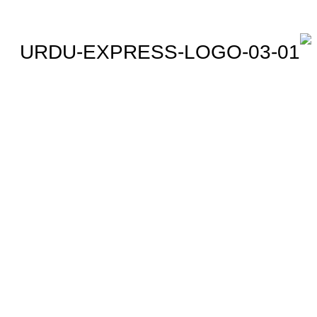
اردو ایکسپریس پر آپ پڑھیں
اور دیکھیں گے دنیا بھر کی
خبریں، مختصر پیرائے میں،
یعنی سو لفظوں میں پوری خبر
اور ساٹھ سیکنڈز میں پورا
پیکج، ‘کھل کے بول’ میں آپ بھی
اپنی خبر یا کہانی لکھ کر یا