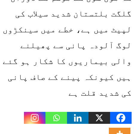
گلگت بلتستان شدید سیلاب کی
لپیٹ میں ہے، خطے میں سینکڑوں
لوگ آلودہ پانی سے پھیلنے
والی بیماریوں کا شکار ہو گئے
ہیں کیونکہ پینے کے صاف پانی
کی شدید قلت ہے