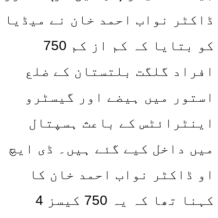
ڈاکٹر نواب احمد خان نے میڈیا
کو بتایا کہ کم از کم 750
افراد گلگت بلتستان کے ضلع
استور میں ہیضے اور گیسٹرو
اینٹرائٹس کے باعث ہسپتال
میں داخل کیے گئے ہیں۔ ڈی ایچ
او ڈاکٹر نواب احمد خان کا
کہنا تھا کہ یہ 750 کیسز 4