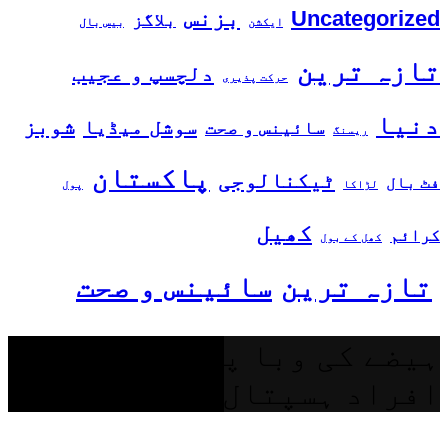
بزنس
Uncategorized
بلاگز
ایکشن
بیس بال
تازہ ترین
دلچسپ و عجیب
حرکت پذیری
دنیا
شوبز
سوشل میڈیا
سائینس و صحت
ریسنگ
پاکستان
ٹیکنالوجی
فٹ بال
لڑاکا
پول
کھیل
کرائم
کھل کے بول
تازہ ترین
سائینس و صحت
ہیضے کی وبا پھوٹ پڑی، 750
افراد ہسپتال پہنچ گئے