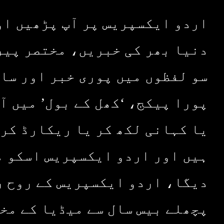
اردو ایکسپریس پر آپ پڑھیں او
دنیا بھر کی خبریں، مختصر پیر
سو لفظوں میں پوری خبر اور سا
پورا پیکج، ‘کھل کے بول’ میں آ
یا کہانی لکھ کر یا ریکارڈ کر 
ہیں اور اردو ایکسپریس اسکو م
دیگا، اردو ایکسپریس کے روح ر
پچھلے بیس سال سے میڈیا کے مخ