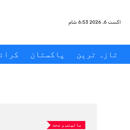
اگست 6, 2026 6:53 شام
تازہ ترین
پاکستان
کرائ
سائینس و صحت