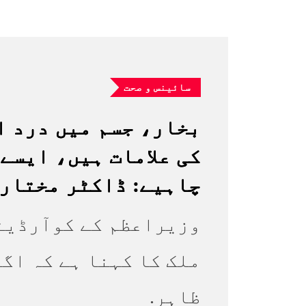
سائینس و صحت
بخار، جسم میں درد ا
کی علامات ہیں، ایسے
چاہیے: ڈاکٹر مختار
وزیراعظم کے کوآرڈین
ملک کا کہنا ہے کہ اگر
ظاہر.