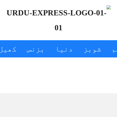
م
شوبز
دنیا
بزنس
کھیل