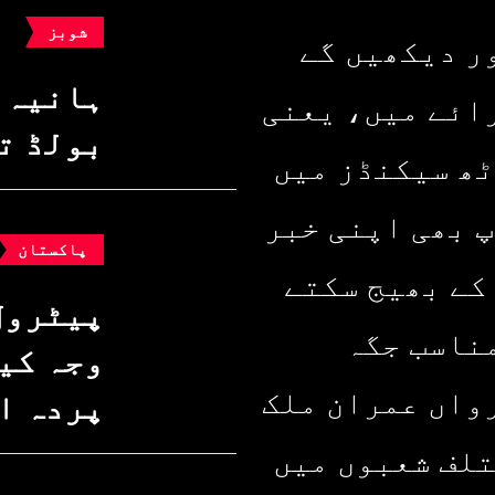
شوبز
ر دیکھیں گے
ہانیہ 
ائے میں، یعنی
بولڈ ت
ٹھ سیکنڈز میں
پ بھی اپنی خبر
پاکستان
کے بھیج سکتے
پیٹرول
ناسب جگہ
وجہ کیا
واں عمران ملک
پردہ ا
تلف شعبوں میں