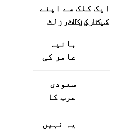
ایک کلک سے اپنے
میٹرک کا رزلٹ
معلوم کریں
ہانیہ
عامر کی
بہن ایشا
عامر کی
سعودی
بولڈ
عرب کا
تصاویر
ورک ویزا
وائرل ہو
کیسے
یہ نہیں