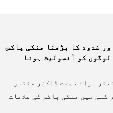
ور غدود کا بڑھنا منکی پاکس
 لوگوں کو آئسولیٹ ہونا
یٹر برائے صحت ڈاکٹر مختار
 کسی میں منکی پاکس کی علامات