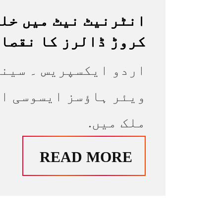
کروڑ ڈالرز کا نقصان
اردو ایکسپریس ۔ سین
ویئر ہاؤسز ایسوسی ا
ملک میں.
READ MORE