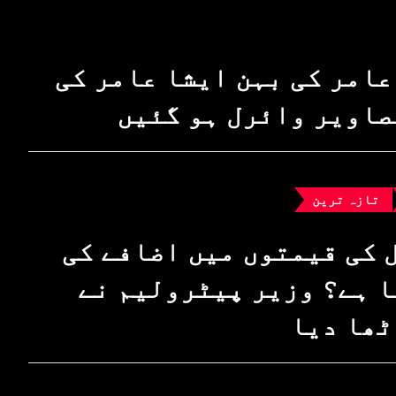
عامر کی بہن ایشا عامر کی
صاویر وائرل ہو گئیں
تازہ ترین
 کی قیمتوں میں اضافے کی
 ہے؟ وزیرِ پیٹرولیم نے
ٹھا دیا