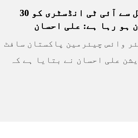
انٹرنیٹ نیٹ میں خلل سے آئی ٹی انڈسٹری کو 30
 ہو رہا ہے: علی احسان
ئر وائس چیئرمین پاکستان سافٹ
یشن علی احسان نے بتایا ہے کہ