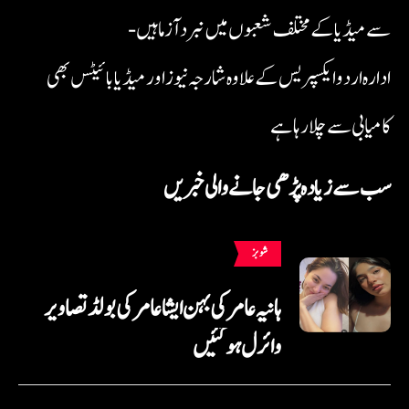
سے میڈیا کے مختلف شعبوں میں نبرد آزما ہیں-
ادارہ اردو ایکسپریس کے علاوہ شارجہ نیوز اور میڈیا بائیٹس بھی
کامیابی سے چلا رہا ہے
سب سے زیادہ پڑھی جانے والی خبریں
شوبز
ہانیہ عامر کی بہن ایشا عامر کی بولڈ تصاویر
وائرل ہو گئیں