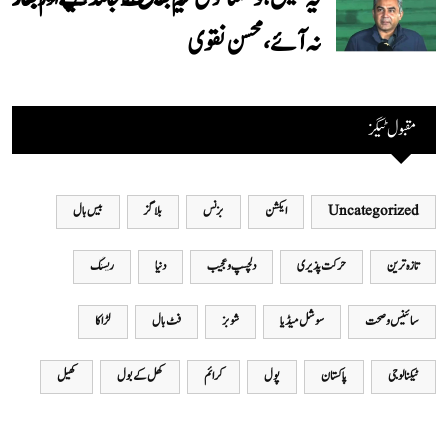
نہ آئے، محسن نقوی
مقبول ٹیگز
Uncategorized
ایکشن
بزنس
بلاگز
بیس بال
تازہ ترین
حرکت پذیری
دلچسپ و عجیب
دنیا
ریسنگ
سائینس و صحت
سوشل میڈیا
شوبز
فٹ بال
لڑاکا
ٹیکنالوجی
پاکستان
پول
کرائم
کھل کے بول
کھیل