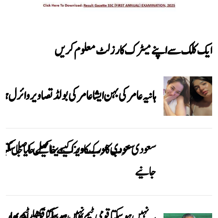
ایک کلک سے اپنے میٹرک کا رزلٹ معلوم کریں
ہانیہ عامر کی بہن ایشا عامر کی بولڈ تصاویر وائرل ہو
سعودی عرب کا ورک ویزا کیسے حاصل کیا جاسکتا
جانیے
یہ نہیں ہوسکتا قومی ٹیم بھارت جاکر کھیلے اور بھارتی