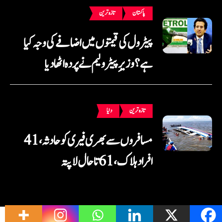
پاکستان
تازہ ترین
پیٹرول کی قیمتوں میں اضافے کی وجہ کیا
ہے؟ وزیرِ پیٹرولیم نے پردہ اٹھا دیا
تازہ ترین
دنیا
مسافروں سے بھری فیری کو حادثہ، 41
افراد ہلاک، 61 تاحال لاپتہ