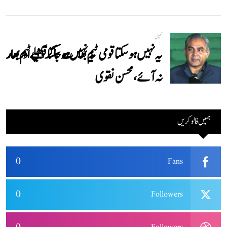
کھیل
یہ نہیں ہوسکتا قومی ٹیم بھارت جاکر کھیلے اور بھارتی
نہ آئے، محسن نقوی
ہمیں فالو کریں
0
Fans
0
Followers