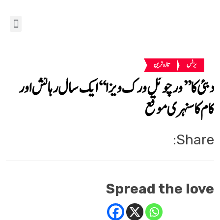
بزنس
تازہ ترین
دبئی کا ’’ورچوئل ورک ویزا‘‘ایک سال رہائش اور
کام کا سنہری موقع
Share:
Spread the love