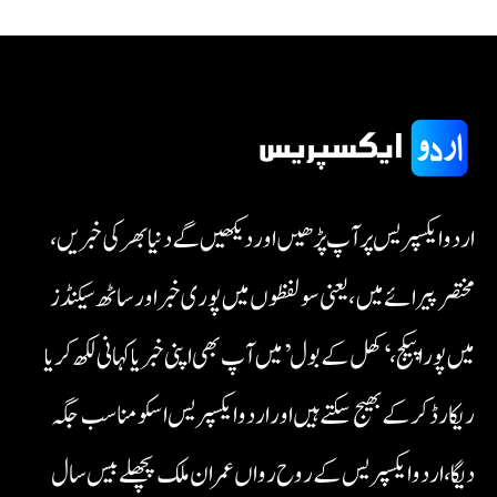
اردو ایکسپریس پر آپ پڑھیں اور دیکھیں گے دنیا بھر کی خبریں،
مختصر پیرائے میں، یعنی سو لفظوں میں پوری خبر اور ساٹھ سیکنڈز
میں پورا پیکج، ‘کھل کے بول’ میں آپ بھی اپنی خبر یا کہانی لکھ کر یا
ریکارڈ کر کے بھیج سکتے ہیں اور اردو ایکسپریس اسکو مناسب جگہ
دیگا، اردو ایکسپریس کے روح رواں عمران ملک پچھلے بیس سال