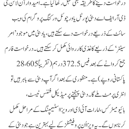
درخواست دینے کا طریقہ بھی سہل رکھا گیا ہے۔ امیدوار آن لائن جی
ڈی آر ایف اے دبئی پورٹل یا ورچوئل ورکنگ پروگرام کی ویب
سائٹ کے ذریعے درخواست دے سکتے ہیں، یا دبئی میں موجود ’امر
سینٹر‘ کے ذریعے کاغذی کارروائی مکمل کرسکتے ہیں۔ درخواست فارم
جمع کروانے کے بعد فیس 372.5 درہم (تقریباً 28،605
پاکستانی روپے) ہے۔ منظوری کے بعد اگر آپ دبئی سے باہر ہیں تو
انٹری پرمٹ ملے گا۔ دبئی پہنچنے پر میڈیکل فٹنس ٹیسٹ،
بائیومیٹرکس، امارات آئی ڈی اور ویزا اسٹیمپنگ کے مراحل مکمل
کرنا ہوں گے۔ یہ ویزا اُن پروفیشنلز کے لیے بہترین ہے جو دبئی کے