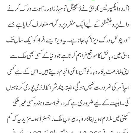
(اُردو ایکسپریس) دبئی نے ڈیجیٹل نومیڈز اور ریموٹ ورک کرنے
والے پروفیشنلز کے لیے ایک منفرد پروگرام متعارف کرایا ہے جسے
’ورچوئل ورک ویزا‘ کہا جاتا ہے۔ یہ ویزا ایسے افراد کو ایک سال تک
دبئی میں رہائش کا موقع فراہم کرتا ہے جو دنیا کے کسی بھی ملک سے
اپنی ملازمت یا کاروبار کو آن لائن انجام دیتے ہیں۔اس کے لیے کسی
اسپانسر کی ضرورت نہیں ہوگی، البتہ چند شرائط لازمی پوری کرنا ہوں
گی۔ اہلیت کے لیے ضروری ہے کہ درخواست دہندہ کسی غیر ملکی
کمپنی میں ملازم ہو یا اپنا کاروبار بیرونِ ملک رجسٹرڈ ہو۔ مزید یہ کہ کم