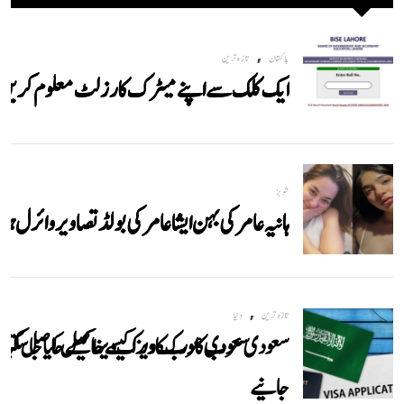
,
پاکستان
تازہ ترین
ایک کلک سے اپنے میٹرک کا رزلٹ معلوم کریں
شوبز
ہانیہ عامر کی بہن ایشا عامر کی بولڈ تصاویر وائرل ہو
,
تازہ ترین
دنیا
سعودی عرب کا ورک ویزا کیسے حاصل کیا جاسکتا
جانیے