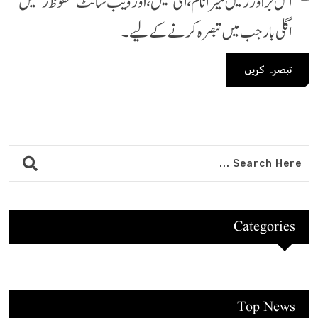
اس براؤزر میں میرا نام، ای میل، اور ویب سائٹ محفوظ رکھیں
اگلی بار جب میں تبصرہ کرنے کےلیے۔
Categories
Top News