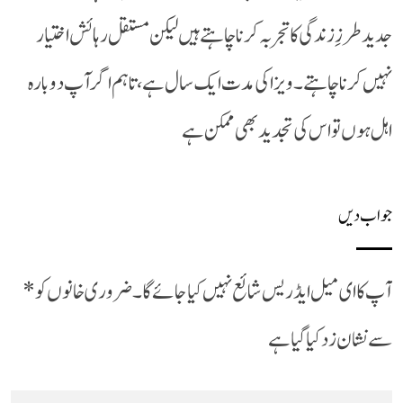
جدید طرزِ زندگی کا تجربہ کرنا چاہتے ہیں لیکن مستقل رہائش اختیار
نہیں کرنا چاہتے۔ ویزا کی مدت ایک سال ہے، تاہم اگر آپ دوبارہ
اہل ہوں تو اس کی تجدید بھی ممکن ہے
جواب دیں
آپ کا ای میل ایڈریس شائع نہیں کیا جائے گا۔
ضروری خانوں کو
*
سے نشان زد کیا گیا ہے