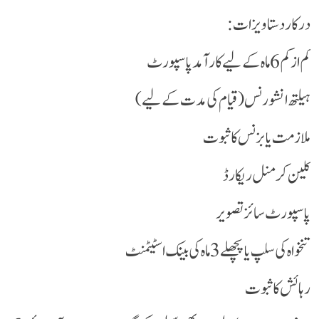
درکار دستاویزات:
کم از کم 6 ماہ کے لیے کارآمد پاسپورٹ
ہیلتھ انشورنس (قیام کی مدت کے لیے)
ملازمت یا بزنس کا ثبوت
کلین کرمنل ریکارڈ
پاسپورٹ سائز تصویر
تنخواہ کی سلپ یا پچھلے 3 ماہ کی بینک اسٹیٹمنٹ
رہائش کا ثبوت