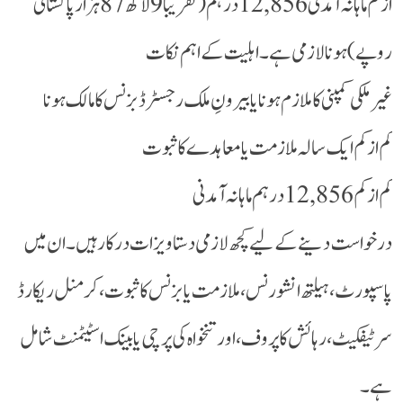
از کم ماہانہ آمدنی 12,856 درہم (تقریباً 9 لاکھ 87 ہزار پاکستانی
روپے) ہونا لازمی ہے۔ اہلیت کے اہم نکات
غیر ملکی کمپنی کا ملازم ہونا یا بیرونِ ملک رجسٹرڈ بزنس کا مالک ہونا
کم از کم ایک سالہ ملازمت یا معاہدے کا ثبوت
کم از کم 12,856 درہم ماہانہ آمدنی
درخواست دینے کے لیے کچھ لازمی دستاویزات درکار ہیں۔ ان میں
پاسپورٹ، ہیلتھ انشورنس، ملازمت یا بزنس کا ثبوت، کرمنل ریکارڈ
سرٹیفکیٹ، رہائش کا پروف، اور تنخواہ کی پرچی یا بینک اسٹیٹمنٹ شامل
ہے۔