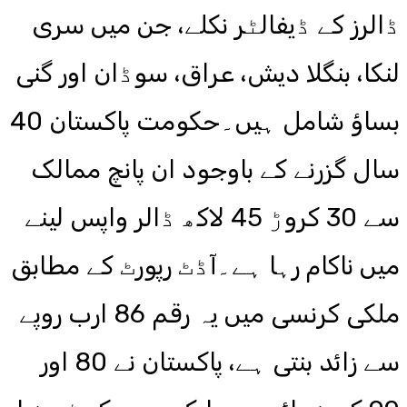
ڈالرز کے ڈیفالٹر نکلے، جن میں سری
لنکا، بنگلا دیش، عراق، سوڈان اور گنی
بساؤ شامل ہیں۔حکومت پاکستان 40
سال گزرنے کے باوجود ان پانچ ممالک
سے 30 کروڑ 45 لاکھ ڈالر واپس لینے
میں ناکام رہا ہے۔آڈٹ رپورٹ کے مطابق
ملکی کرنسی میں یہ رقم 86 ارب روپے
سے زائد بنتی ہے، پاکستان نے 80 اور