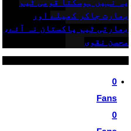
یہ نہیں ہوسکتا قومی ٹیم
بھارت جاکر کھیلے اور
بھارتی ٹیم پاکستان نہ آئے،
محسن نقوی
ہمیں فالو کریں
0
Fans
0