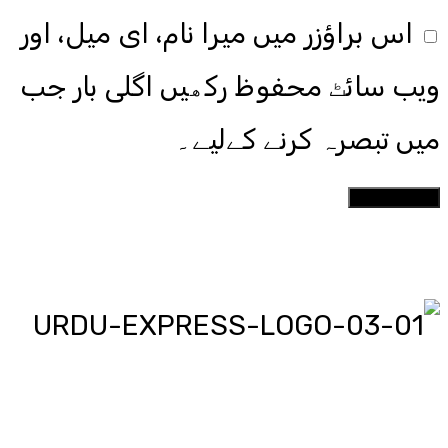
اس براؤزر میں میرا نام، ای میل، اور
ویب سائٹ محفوظ رکھیں اگلی بار جب
میں تبصرہ کرنے کےلیے۔
اردو ایکسپریس پر آپ پڑھیں اور
دیکھیں گے دنیا بھر کی خبریں، مختصر