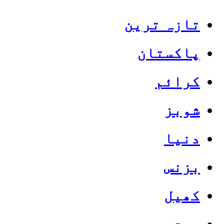
تازہ ترین
پاکستان
کرائم
شوبز
دنیا
بزنس
کھیل
صحت