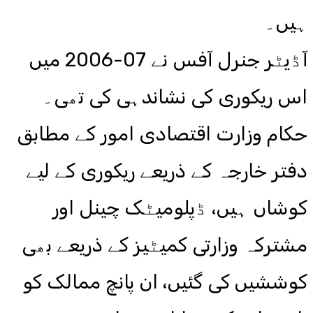
ہیں۔
آڈیٹر جنرل آفس نے 07-2006 میں
اس ریکوری کی نشاندہی کی تھی۔
حکام وزارت اقتصادی امور کے مطابق
دفتر خارجہ کے ذریعے ریکوری کے لیے
کوشاں ہیں، ڈپلومیٹک چینل اور
مشترکہ وزارتی کمیٹیز کے ذریعے بھی
کوششیں کی گئیں، ان پانچ ممالک کو