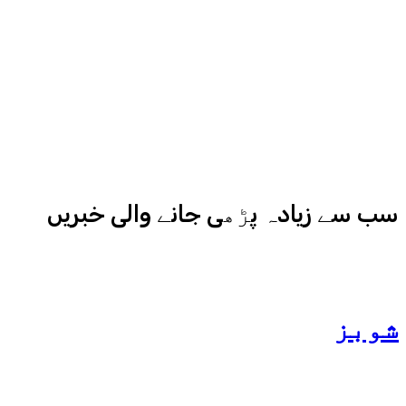
آزما ہیں-
ادارہ اردو ایکسپریس کے علاوہ شارجہ
نیوز اور میڈیا بائیٹس بھی
کامیابی سے چلا رہا ہے
سب سے زیادہ پڑھی جانے والی خبریں
شوبز
ہانیہ عامر کی بہن ایشا