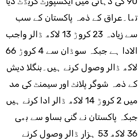
90 کی دہائی میں ایکسپورٹ کریڈٹ دیا
تھا۔عراق کے ذمہ پاکستان کے سب
سے زیادہ 23 کروڑ 13 لاکھ ڈالر واجب
الادا ہے جبکہ سوڈان سے 4 کروڑ 66
لاکھ ڈالر وصول کرنے ہیں۔بنگلا دیش
کے ذمہ شوگر پلانٹ اور سیمنٹ کی مد
میں 2 کروڑ 14 لاکھ ڈالر ادا کرنے ہیں
جبکہ پاکستان نے گنی بساو سے بھی
36 لاکھ 53 ہزار ڈالر وصول کرنے