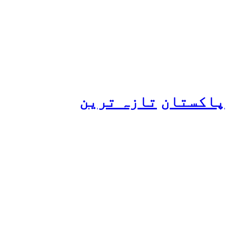
عامر کی بولڈ تصاویر وائرل
ہو گئیں
پاکستان
تازہ ترین
پیٹرول کی قیمتوں میں اضافے
کی وجہ کیا ہے؟ وزیرِ
پیٹرولیم نے پردہ اٹھا دیا