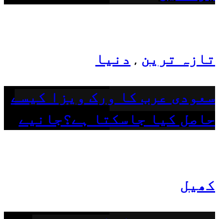
تازہ ترین
دنیا
,
سعودی عرب کا ورک ویزا کیسے
حاصل کیا جاسکتا ہے؟جانیے
کھیل