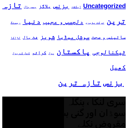
تازہ
بزنس
Uncategorized
بلاگز
ایکشن
بیس بال
ترین
دنیا
دلچسپ و عجیب
حرکت پذیری
ریسنگ
شوبز
سوشل میڈیا
سائینس و صحت
فٹ بال
لڑاکا
پاکستان
ٹیکنالوجی
کرائم
پول
کھل کے بول
کھیل
بزنس
تازہ ترین
سری لنکا ، بنگلہ دیش، عراق ،
سوڈان اور گنی بساؤ پاکستان کے
مقروض نکلے