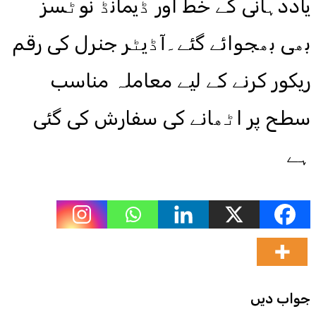
یاددہانی کے خط اور ڈیمانڈ نوٹسز
بھی بھجوائے گئے۔آڈیٹر جنرل کی رقم
ریکور کرنے کے لیے معاملہ مناسب
سطح پر اٹھانے کی سفارش کی گئی
ہے
جواب دیں