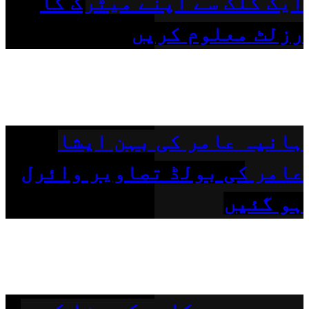
ایک کلک سے اپنے میٹرک کا
رزلٹ معلوم کریں
ہانیہ عامر کی بہن ایشا
عامر کی بولڈ تصاویر وائرل
ہو گئیں