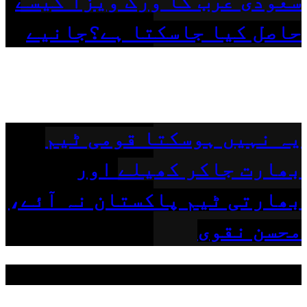
سعودی عرب کا ورک ویزا کیسے
حاصل کیا جاسکتا ہے؟جانیے
یہ نہیں ہوسکتا قومی ٹیم
بھارت جاکر کھیلے اور
بھارتی ٹیم پاکستان نہ آئے،
محسن نقوی
مقبول ٹیگز