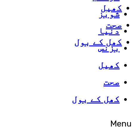
کھیل
شوبز
صحت
دنیا
کھل کے بول
بزنس
کھیل
صحت
کھل کے بول
Menu