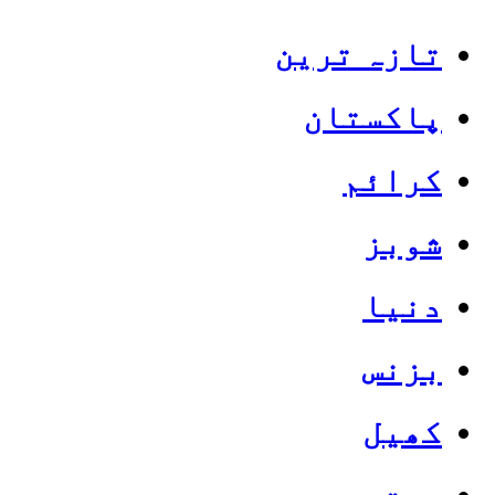
تازہ ترین
پاکستان
کرائم
شوبز
دنیا
بزنس
کھیل
صحت