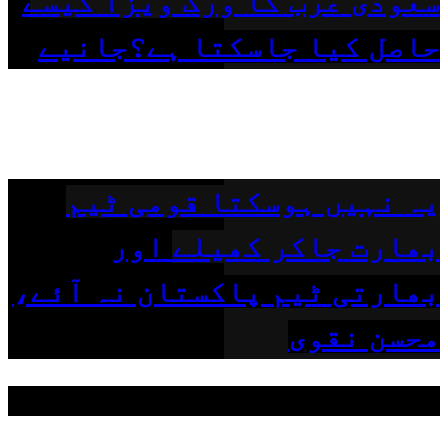
سعودی عرب کا ورک ویزا کیسے
حاصل کیا جاسکتا ہے؟جانیے
یہ نہیں ہوسکتا قومی ٹیم
بھارت جاکر کھیلے اور
بھارتی ٹیم پاکستان نہ آئے،
محسن نقوی
مقبول ٹیگز