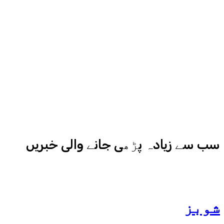
سے میڈیا کے مختلف شعبوں میں نبرد
آزما ہیں-
ادارہ اردو ایکسپریس کے علاوہ شارجہ
نیوز اور میڈیا بائیٹس بھی
کامیابی سے چلا رہا ہے
سب سے زیادہ پڑھی جانے والی خبریں
شوبز