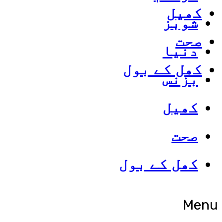
کھیل
شوبز
صحت
دنیا
کھل کے بول
بزنس
کھیل
صحت
کھل کے بول
Menu