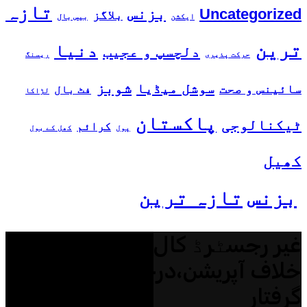
تازہ
بزنس
Uncategorized
بلاگز
ایکشن
بیس بال
ترین
دنیا
دلچسپ و عجیب
حرکت پذیری
ریسنگ
شوبز
سوشل میڈیا
سائینس و صحت
فٹ بال
لڑاکا
پاکستان
ٹیکنالوجی
کرائم
پول
کھل کے بول
کھیل
بزنس
تازہ ترین
غیر رجسٹرڈ کال سینٹرز کے
خلاف آپریشن،درجنوں ملزمان
گرفتار