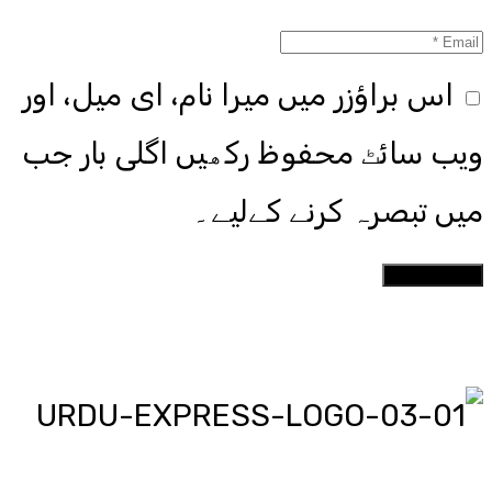
اس براؤزر میں میرا نام، ای میل، اور
ویب سائٹ محفوظ رکھیں اگلی بار جب
میں تبصرہ کرنے کےلیے۔
اردو ایکسپریس پر آپ پڑھیں اور