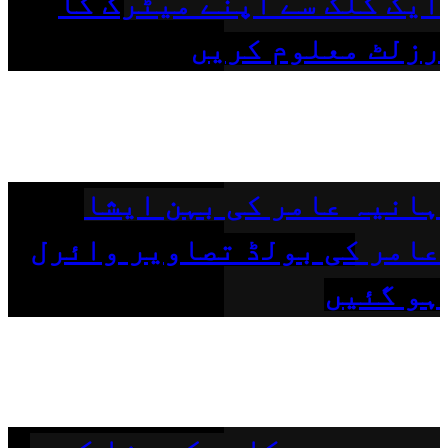
ایک کلک سے اپنے میٹرک کا
رزلٹ معلوم کریں
ہانیہ عامر کی بہن ایشا
عامر کی بولڈ تصاویر وائرل
ہو گئیں