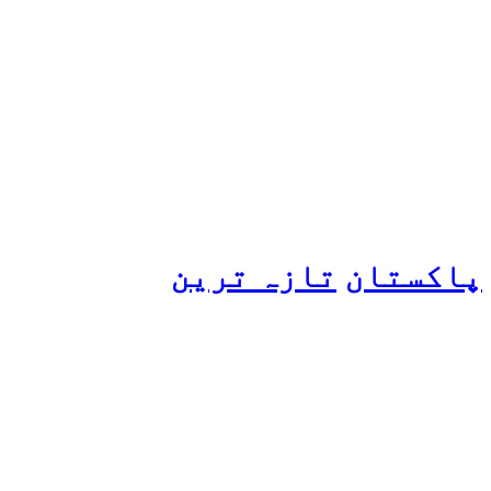
ہانیہ عامر کی بہن ایشا
عامر کی بولڈ تصاویر وائرل
ہو گئیں
پاکستان
تازہ ترین
پیٹرول کی قیمتوں میں اضافے
کی وجہ کیا ہے؟ وزیرِ
پیٹرولیم نے پردہ اٹھا دیا