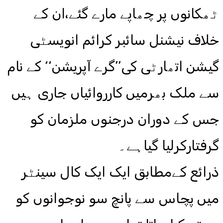
ٹھکانوں پر چھاپے مارے گئے،ان کے
خلاف نیشنل سائبر کرائم انویسٹی
گیشن اتھارٹی کی’’گرے آپریشن‘‘ کے نام
سے ملک بھرمیں کارروائیاں جاری ہیں
جس کے دوران درجنوں ملزمان کو
گرفتارکرلیا گیاہے۔
ذرائع کےمطابق ایک ایک کال سینٹر
میں پچاس سے پانچ سو نوجوانوں کو