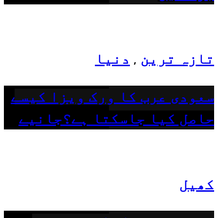
تازہ ترین
دنیا
,
سعودی عرب کا ورک ویزا کیسے
حاصل کیا جاسکتا ہے؟جانیے
کھیل