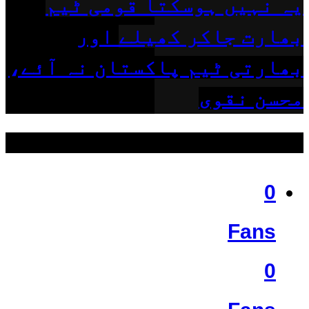
یہ نہیں ہوسکتا قومی ٹیم
بھارت جاکر کھیلے اور
بھارتی ٹیم پاکستان نہ آئے،
محسن نقوی
ہمیں فالو کریں
0
Fans
0