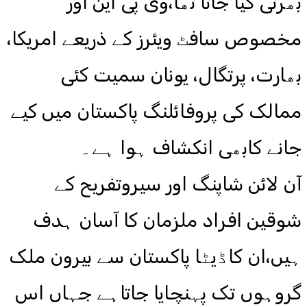
بھرتی کیا جاتا تھا،وی پی این اور
مخصوص سافٹ ویئرز کے ذریعے امریکا،
بھارت، پرتگال، یونان سمیت کئی
ممالک کی پروفائلنگ پاکستان میں کیے
جانے کابھی انکشاف ہوا ہے۔
آن لائن شاپنگ اور سیروتفریح کے
شوقین افراد ملزمان کا آسان ہدف
ہیں،ان کاڈیٹا پاکستان سے بیرون ملک
گروہوں تک پہنچایا جاتاہے جہاں اس