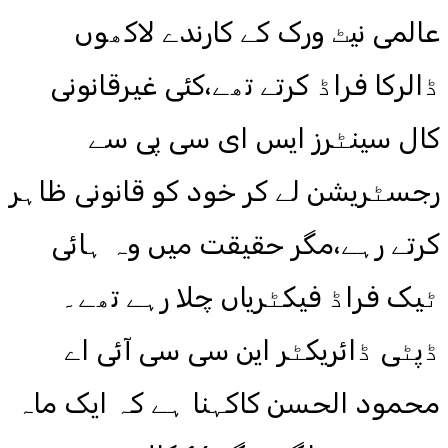
عالمی نیٹ ورک کے کارندے لاکھوں
ڈالرکا فراڈ کرتے تھے،کئی غیرقانونی
کال سینٹرز ایس ای سی پی سے
رجسٹریشن لے کر خود کو قانونی ظاہر
کرتے رہے،مگر حقیقت میں وہ ہائی
ٹیک فراڈ فیکٹریاں چلا رہے تھے۔
ڈپٹی ڈائریکٹر این سی سی آئی اے
محمود الحسن کاکہنا ہے کہ ایک ماہ