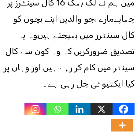
میں ہم نے لگ بھگ 16 کال سینٹرز پر
چھاپےمارے ،جو والدین اپنے بچوں کو
کال سینٹرز میں بھیجتے ہیںوہ یہ
تصدیق ضرورکریں کہ وہ کون سے کال
سینٹر میں کام کر رہے ہیں اور وہاں پر
کیا ایکٹیوٹی چل رہی ہے۔