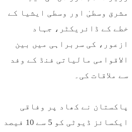
مشرق وسطیٰ اور وسطی ایشیا کے
خطے کے ڈائریکٹر، جہاد
ازعور، کی سربراہی میں بین
الاقوامی مالیاتی فنڈ کے وفد
سے ملاقات کی۔
پاکستان نے کھاد پر وفاقی
ایکسائز ڈیوٹی کو 5 سے 10 فیصد