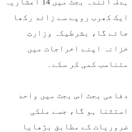
ہدف آئندہ بجٹ میں 14 اعشاریہ
ایک کھرب روپے سے زائد رکھا
جائے گا، بشرطیکہ وزارتِ
خزانہ اپنے اخراجات میں
متناسب کمی کر سکے۔
دفاعی بجٹ اس بجٹ میں واحد
استثنا ہو گا، جسے ملکی
ضروریات کے مطابق بڑھایا