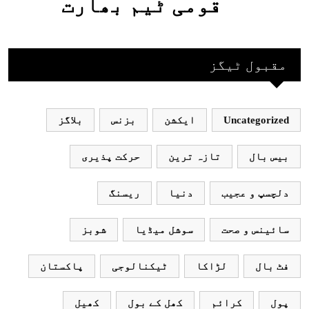
قومی ٹیم بھارت
جاکر کھیلے اور
بھارتی ٹیم پاکستان
مقبول ٹیگز
نہ آئے، محسن نقوی
Uncategorized
ایکشن
بزنس
بلاگز
بیس بال
تازہ ترین
حرکت پذیری
دلچسپ و عجیب
دنیا
ریسنگ
سائینس و صحت
سوشل میڈیا
شوبز
فٹ بال
لڑاکا
ٹیکنالوجی
پاکستان
پول
کرائم
کھل کے بول
کھیل