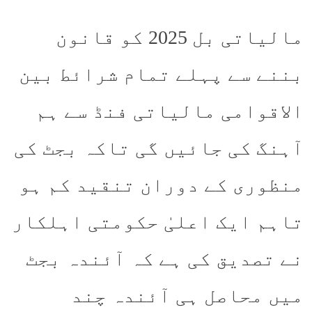
مالیاتی بل 2025 کو قانون
بننے سے پہلے تمام شرائط بین
الاقوامی مالیاتی فنڈ سے ہم
آہنگ کی جائیں گی تاکہ بجٹ کی
منظوری کے دوران تنقید کم ہو
تاہم ایک اعلیٰ حکومتی اہلکار
نے تصدیق کی ہے کہ آئندہ بجٹ
میں محاصل ہی آئندہ چند