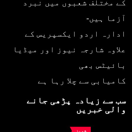
کے مختلف شعبوں میں نبرد
آزما ہیں-
ادارہ اردو ایکسپریس کے
علاوہ شارجہ نیوز اور میڈیا
بائیٹس بھی
کامیابی سے چلا رہا ہے
سب سے زیادہ پڑھی جانے
والی خبریں
شوبز