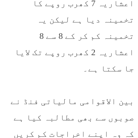
اعشاریہ 7 کھرب روپے کا
تخمینہ دیا ہے لیکن یہ
تخمینہ کم کر کے 8 سے 8
اعشاریہ 2 کھرب روپے تک لایا
جا سکتا ہے۔
بین الاقوامی مالیاتی فنڈ نے
صوبوں سے بھی مطالبہ کیا ہے
کہ وہ اپنے اخراجات کم کریں