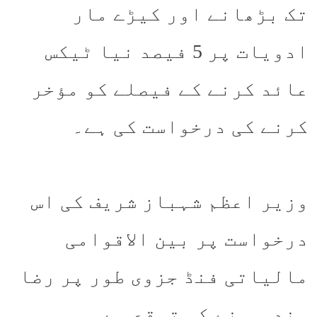
تک بڑھانے اور کیڑے مار
ادویات پر 5 فیصد نیا ٹیکس
عائد کرنے کے فیصلے کو مؤخر
کرنے کی درخواست کی ہے۔
وزیر اعظم شہباز شریف کی اس
درخواست پر بین الاقوامی
مالیاتی فنڈ جزوی طور پر رضا
مند ہو نے کی توقع ہے۔