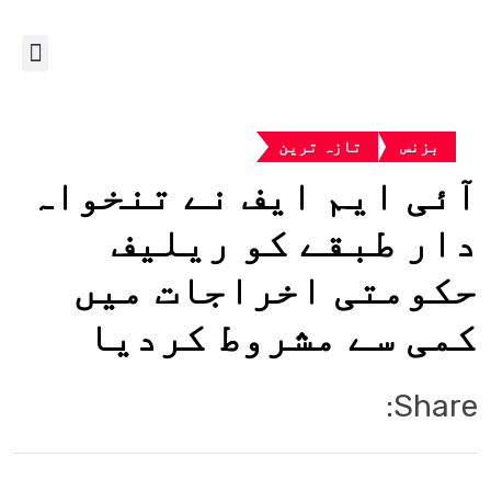
بزنس
تازہ ترین
آئی ایم ایف نے تنخواہ
دار طبقے کو ریلیف
حکومتی اخراجات میں
کمی سے مشروط کردیا
Share: