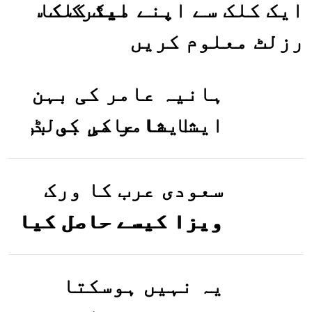
ایک کلک سے اپنے میٹرک کا
رزلٹ معلوم کریں
ہانیہ عامر کی بہن
ایشا عامر کی بولڈ
تصاویر وائرل ہو
گئیں
سعودی عرب کا ورک
ویزا کیسے حاصل کیا
جاسکتا ہے؟جانیے
یہ نہیں ہوسکتا