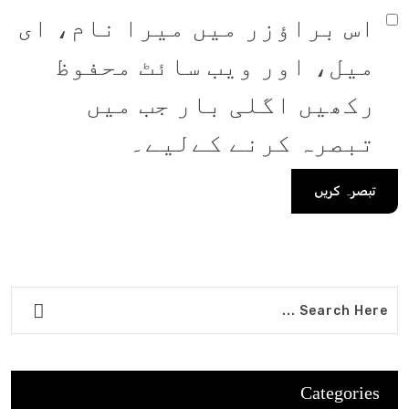
اس براؤزر میں میرا نام، ای
میل، اور ویب سائٹ محفوظ
رکھیں اگلی بار جب میں
تبصرہ کرنے کےلیے۔
Categories