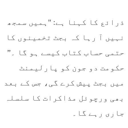
ذرائع کا کہنا ہے: "ہمیں سمجھ
نہیں آ رہا کہ بجٹ تخمینوں کا
حتمی حساب کتاب کیسے ہو گا ۔”
حکومت دو جون کو پارلیمنٹ
میں بجٹ پیش کرے گی، جس کے بعد
بھی ورچوئل مذاکرات کا سلسلہ
جاری رہے گا۔