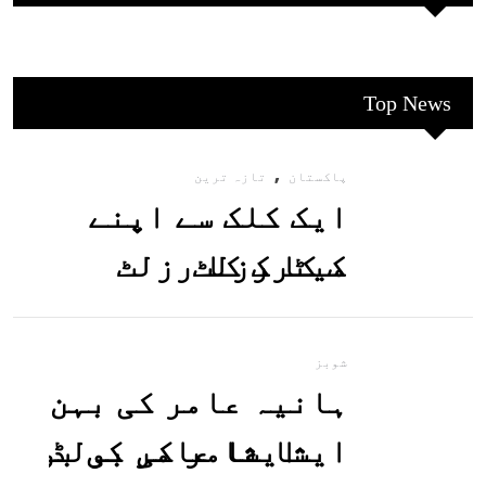
Top News
,
پاکستان
تازہ ترین
ایک کلک سے اپنے
میٹرک کا رزلٹ
معلوم کریں
شوبز
ہانیہ عامر کی بہن
ایشا عامر کی بولڈ