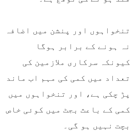
تنخواہوں اور پنشن میں اضافہ
نہ ہونے کے برابر ہوگا
کیونکہ سرکاری ملازمین کی
تعداد میں کمی کی مہم اب ماند
پڑ چکی ہے، اور تنخواہوں میں
کمی کے باعث بجٹ میں کوئی خاص
بچت نہیں ہو گی۔