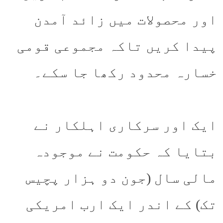
اور محصولات میں زائد آمدن
پیدا کریں تاکہ مجموعی قومی
خسارہ محدود رکھا جا سکے۔
ایک اور سرکاری اہلکار نے
بتایا کہ حکومت نے موجودہ
مالی سال (جون دو ہزار پچیس
تک) کے اندر ایک ارب امریکی