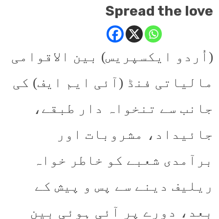
Spread the love
(اُردو ایکسپریس) بین الاقوامی
مالیاتی فنڈ (آئی ایم ایف) کی
جانب سے تنخواہ دار طبقے،
جائیداد، مشروبات اور
برآمدی شعبے کو خاطر خواہ
ریلیف دینے سے پس و پیش کے
بعد، دورے پر آئی ہوئی بین