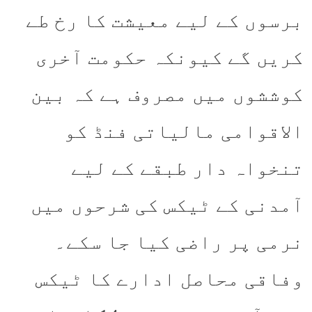
برسوں کے لیے معیشت کا رخ طے
کریں گے کیونکہ حکومت آخری
کوششوں میں مصروف ہے کہ بین
الاقوامی مالیاتی فنڈ کو
تنخواہ دار طبقے کے لیے
آمدنی کے ٹیکس کی شرحوں میں
نرمی پر راضی کیا جا سکے۔
وفاقی محاصل ادارے کا ٹیکس