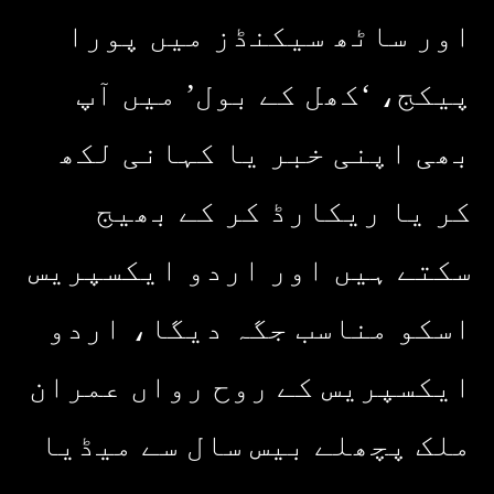
اور ساٹھ سیکنڈز میں پورا
پیکج، ‘کھل کے بول’ میں آپ
بھی اپنی خبر یا کہانی لکھ
کر یا ریکارڈ کر کے بھیج
سکتے ہیں اور اردو ایکسپریس
اسکو مناسب جگہ دیگا، اردو
ایکسپریس کے روح رواں عمران
ملک پچھلے بیس سال سے میڈیا