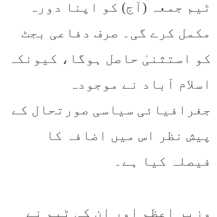
ٹیم جمعہ (آج) کو اپنا دورہ
مکمل کرے گی۔ صرف دفاعی بجٹ
کو استثنیٰ حاصل ہوگا، کیونکہ
اسلام آباد نے موجودہ
جغرافیائی سیاسی صورتحال کے
پیش نظر اس میں اضافہ کا
فیصلہ کیا ہے۔
وزیر اعظم اور ان کی ٹیم نے