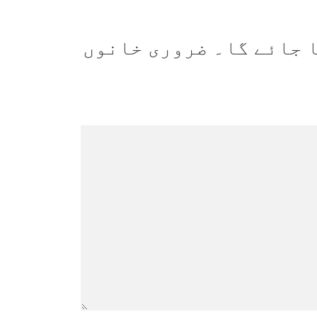
 جائے گا۔
ضروری خانوں