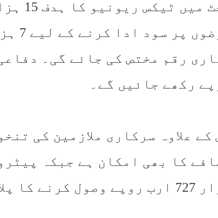
پے رکھے جائیں گے۔
 کے علاوہ سرکاری ملازمین کی تنخ
افے کا بھی امکان ہے جبکہ پیٹرو
ے وصول کرنے کا پلان ہے۔