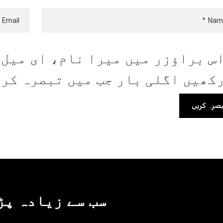
س براؤزر میں میرا نام، ای میل،
کھیں اگلی بار جب میں تبصرہ کر
سب سے زیادہ پڑ