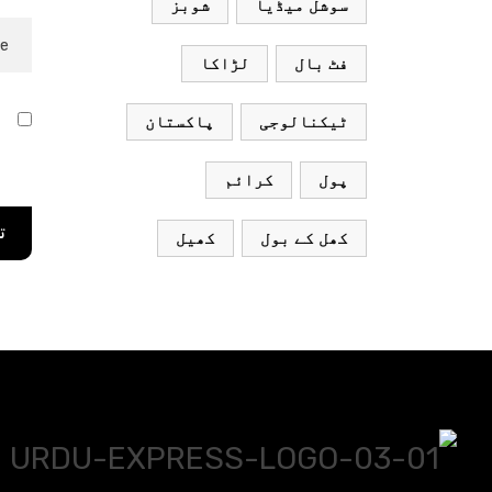
سوشل میڈیا
شوبز
محسن
فٹ بال
لڑاکا
نقوی
ا
ٹیکنالوجی
پاکستان
ر
پول
کرائم
کھل کے بول
کھیل