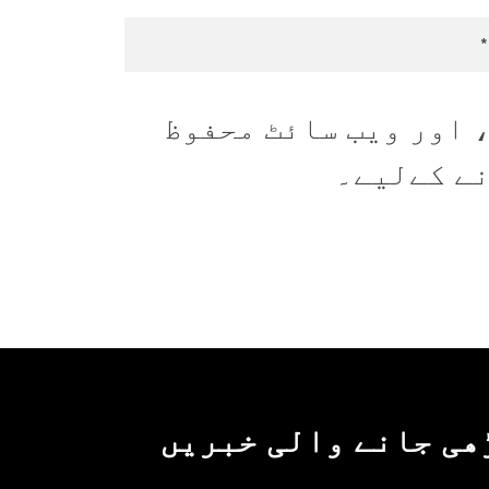
 اور ویب سائٹ محفوظ
نے کےلیے۔
ھی جانے والی خبریں