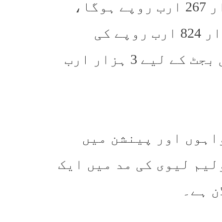
بجٹ میں ٹیکس ریونیو کا ہدف 15 ہزار 267 ارب روپے ہوگا،
قرضوں پر سود ادا کرنے کے لیے 7 ہزار 824 ارب روپے کی
بھاری رقم مختص کی جائے گی۔ دفاعی بجٹ کے لیے 3 ہزار ارب
واہوں اور پینشن میں
لیم لیوی کی مد میں ایک