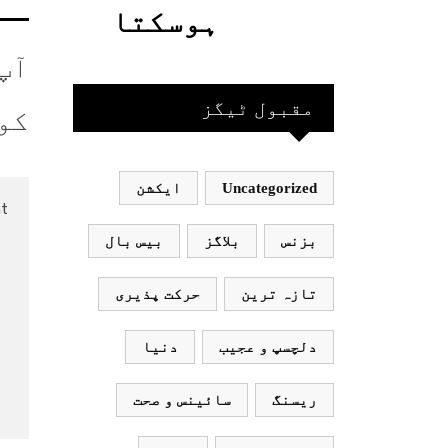
گئیں
حاصل کیا
ہوسکتا
جاسکتا
قومی ٹیم
آپ
ہے؟جانیے
بھارت
مقبول ٹیگز
کو
جاکر
Uncategorized
ایکشن
کھیلے
اور
بزنس
بلاگز
بیس بال
بھارتی
تازہ ترین
حرکت پذیری
ٹیم
دلچسپ و عجیب
دنیا
پاکستان
ریسنگ
سائینس و صحت
نہ آئے،