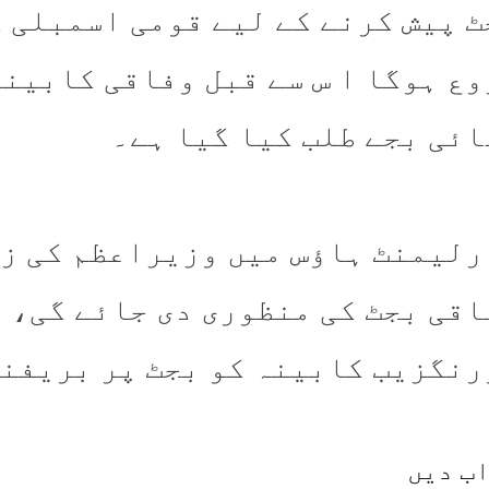
ع ہوگا ا س سے قبل وفاقی کابینہ 
ائی بجے طلب کیا گیا ہے۔
رلیمنٹ ہاؤس میں وزیراعظم کی زی
اقی بجٹ کی منظوری دی جائے گی، 
رنگزیب کابینہ کو بجٹ پر بریفنگ
ب دیں