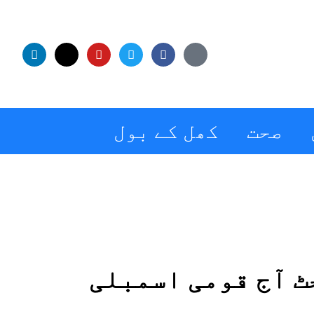
صحت
کھل کے بول
ٹ آج قومی اسمبلی