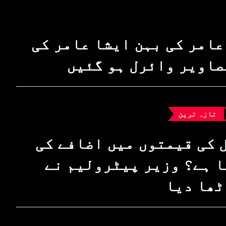
عامر کی بہن ایشا عامر کی
صاویر وائرل ہو گئیں
تازہ ترین
 کی قیمتوں میں اضافے کی
 ہے؟ وزیرِ پیٹرولیم نے
ٹھا دیا