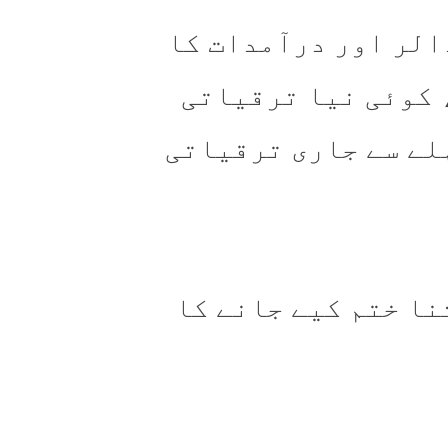
مدات کا ہدف 32٫8 ارب ڈالر اور درآمدات کا
گا، کوئی نیا ترقیاتی
لے سے جاری ترقیاتی
نا ختم کیے جانے کا