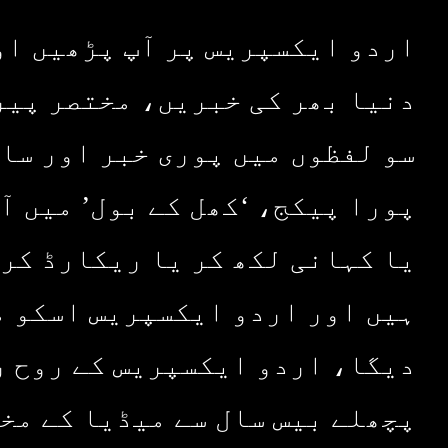
اردو ایکسپریس پر آپ پڑھیں او
دنیا بھر کی خبریں، مختصر پیر
سو لفظوں میں پوری خبر اور سا
پورا پیکج، ‘کھل کے بول’ میں آ
یا کہانی لکھ کر یا ریکارڈ کر 
ہیں اور اردو ایکسپریس اسکو م
دیگا، اردو ایکسپریس کے روح ر
پچھلے بیس سال سے میڈیا کے مخ