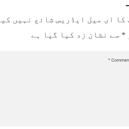
 کا ای میل ایڈریس شائع نہیں کیا
*
سے نشان زد کیا گیا ہے