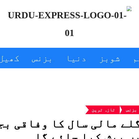
م
شوبز
دنیا
بزنس
کھیل
بزنس
تازہ ترین
لے مالی سال کا وفاقی بج
ں پیش کیا جائے گا