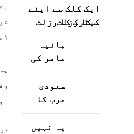
ایک کلک سے اپنے
شرو
میٹرک کا رزلٹ
معلوم کریں
ڈھ
ہانیہ
عامر کی
پا
بہن ایشا
عامر کی
وف
سعودی
بولڈ
عرب کا
او
تصاویر
ورک ویزا
وائرل ہو
کیسے
یہ نہیں
جوا