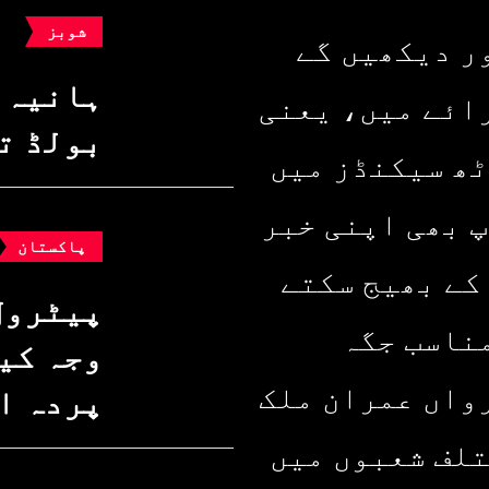
شوبز
ر دیکھیں گے
ہانیہ 
ائے میں، یعنی
بولڈ ت
ٹھ سیکنڈز میں
پ بھی اپنی خبر
پاکستان
کے بھیج سکتے
پیٹرول
ناسب جگہ
وجہ کیا
واں عمران ملک
پردہ ا
تلف شعبوں میں