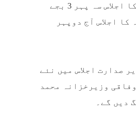
بجٹ پیش کرنے کے لیے قومی اسمبلی کا اجلاس سہ پہر 3 بجے
کا اجلاس آج دوپہر
ر صدارت اجلاس میں نئے
وفاقی وزیرخزانہ محمد
 دیں گے۔