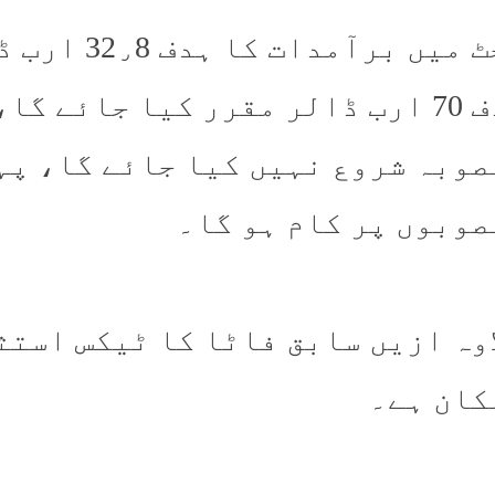
بجٹ میں برآ
ہدف 70 ارب ڈالر مقرر کیا جائے 
صوبہ شروع نہیں کیا جائے گا، پہ
صوبوں پر کام ہو گا۔
اوہ ازیں سابق فاٹا کا ٹیکس استث
کان ہے۔