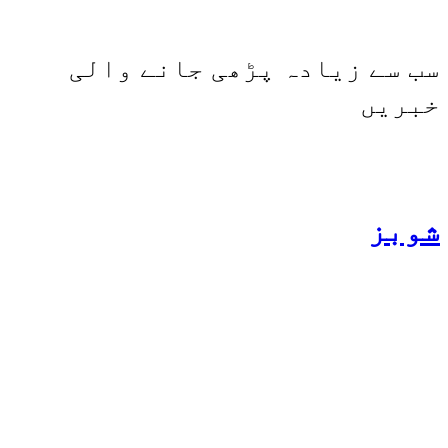
بھی کامیابی سے چلا رہا ہے
سب سے زیادہ پڑھی جانے والی
خبریں
شوبز
ہانیہ عامر کی بہن ایشا
عامر کی بولڈ تصاویر وائرل
ہو گئیں