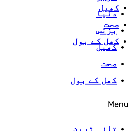
کھیل
دنیا
صحت
بزنس
کھل کے بول
کھیل
صحت
کھل کے بول
Menu
تازہ ترین