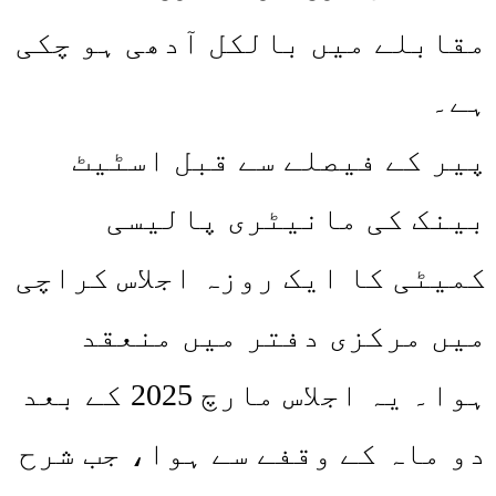
مقابلے میں بالکل آدھی ہو چکی
ہے۔
پیر کے فیصلے سے قبل اسٹیٹ
بینک کی مانیٹری پالیسی
کمیٹی کا ایک روزہ اجلاس کراچی
میں مرکزی دفتر میں منعقد
ہوا۔ یہ اجلاس مارچ 2025 کے بعد
دو ماہ کے وقفے سے ہوا، جب شرح