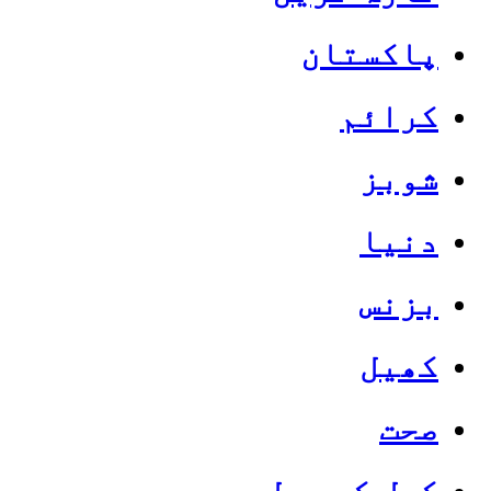
پاکستان
کرائم
شوبز
دنیا
بزنس
کھیل
صحت
کھل کے بول