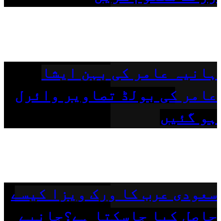
ہانیہ عامر کی بہن ایشا
عامر کی بولڈ تصاویر وائرل
ہو گئیں
سعودی عرب کا ورک ویزا کیسے
حاصل کیا جاسکتا ہے؟جانیے