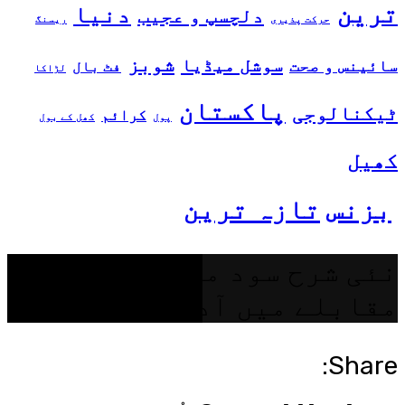
ترین
دنیا
دلچسپ و عجیب
حرکت پذیری
ریسنگ
شوبز
سوشل میڈیا
سائینس و صحت
فٹ بال
لڑاکا
پاکستان
ٹیکنالوجی
کرائم
پول
کھل کے بول
کھیل
بزنس
تازہ ترین
نئی شرح سود مارچ 2024 کے
مقابلے میں آدھی ہو گئی
Share: