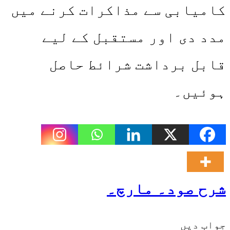
کامیابی سے مذاکرات کرنے میں
مدد دی اور مستقبل کے لیے
قابل برداشت شرائط حاصل
ہوئیں۔
شرح صود۔ مارچ۔
جواب دیں