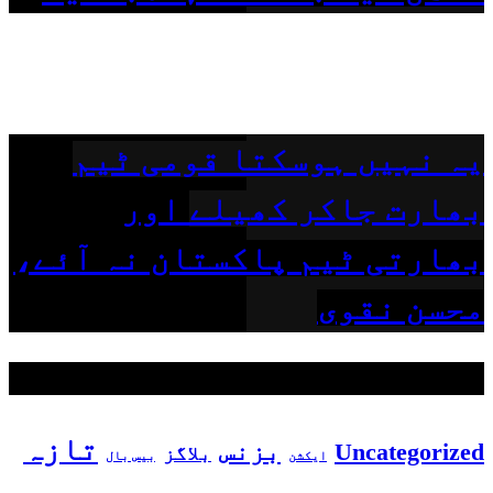
یہ نہیں ہوسکتا قومی ٹیم
بھارت جاکر کھیلے اور
بھارتی ٹیم پاکستان نہ آئے،
محسن نقوی
مقبول ٹیگز
تازہ
بزنس
Uncategorized
بلاگز
بیس بال
ایکشن