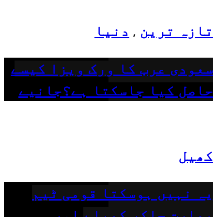
تازہ ترین
دنیا
,
سعودی عرب کا ورک ویزا کیسے
حاصل کیا جاسکتا ہے؟جانیے
کھیل
یہ نہیں ہوسکتا قومی ٹیم
بھارت جاکر کھیلے اور