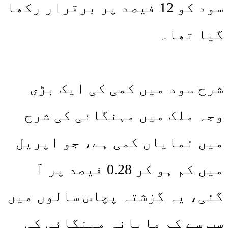
سود کو 12 فیصد پر برقرار رکھا
گیا تھا۔
شرح سود میں کمی کی ایک بڑی
وجہ ملک میں مہنگائی کی شرح
میں نمایاں کمی ہے، جو اپریل
میں کم ہو کر 0.28 فیصد پر آ
گئی، یہ گزشتہ پچاس سالوں میں
سب سے کم ماہانہ مہنگائی کی