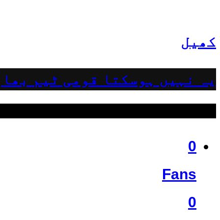
کھیل
یہ نہیں ہوسکتا قومی ٹیم بھار
ہمیں فالو کریں
0
Fans
0