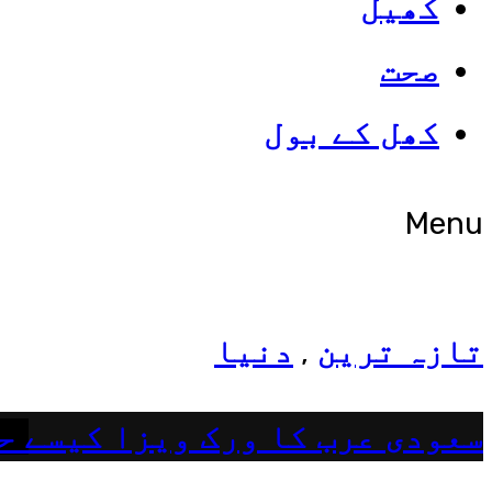
کھیل
صحت
شوبز
کھل کے بول
ہانیہ عامر کی بہن ایشا عامر 
Menu
تازہ ترین
دنیا
,
سعودی عرب کا ورک ویزا کیسے ح