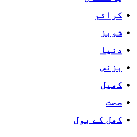
کرائم
شوبز
دنیا
بزنس
کھیل
صحت
کھل کے بول