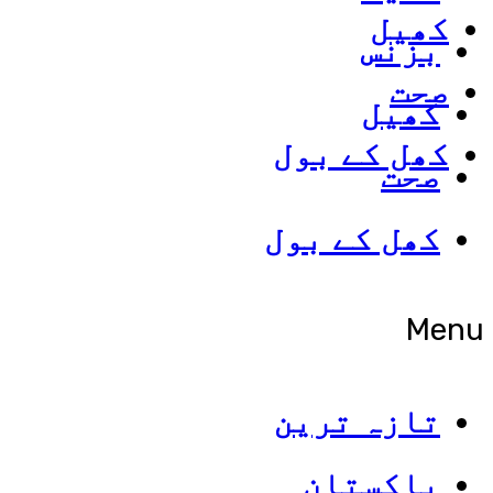
کھیل
بزنس
صحت
کھیل
کھل کے بول
صحت
کھل کے بول
Menu
تازہ ترین
پاکستان