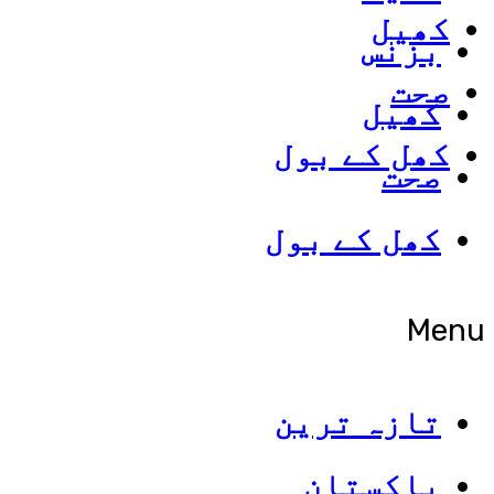
کھیل
بزنس
صحت
کھیل
کھل کے بول
صحت
کھل کے بول
Menu
تازہ ترین
پاکستان