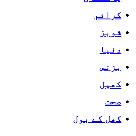
کرائم
شوبز
دنیا
بزنس
کھیل
صحت
کھل کے بول