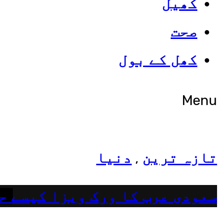
کھیل
صحت
شوبز
کھل کے بول
ہانیہ عامر کی بہن ایشا عامر 
Menu
تازہ ترین
دنیا
,
سعودی عرب کا ورک ویزا کیسے ح