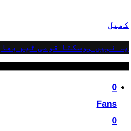
کھیل
یہ نہیں ہوسکتا قومی ٹیم بھار
ہمیں فالو کریں
0
Fans
0