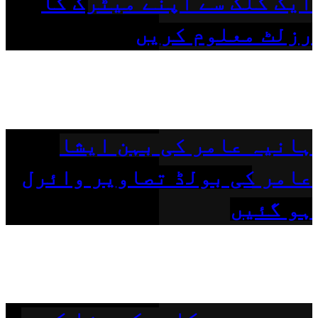
ایک کلک سے اپنے میٹرک کا
رزلٹ معلوم کریں
ہانیہ عامر کی بہن ایشا
عامر کی بولڈ تصاویر وائرل
ہو گئیں