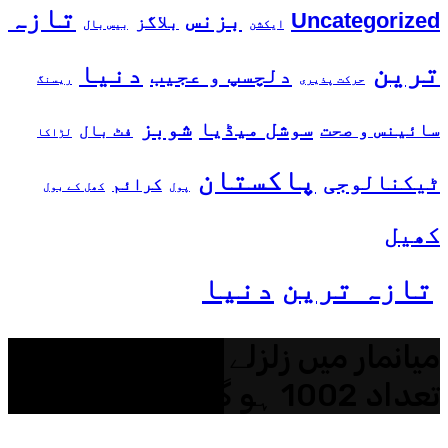
تازہ
بزنس
Uncategorized
بلاگز
ایکشن
بیس بال
ترین
دنیا
دلچسپ و عجیب
حرکت پذیری
ریسنگ
شوبز
سوشل میڈیا
سائینس و صحت
فٹ بال
لڑاکا
پاکستان
ٹیکنالوجی
کرائم
پول
کھل کے بول
کھیل
تازہ ترین
دنیا
میانمار میں زلزلے سے ہلاکتوں کی
تعداد 1002 ہو گئی