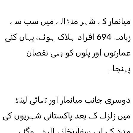
میانمار کے شہر منڈالے میں سب سے
زیادہ 694 افراد ہلاک ہوئے، یہاں کئی
عمارتوں اور پلوں کو بھی نقصان
پہنچا۔
دوسری جانب میانمار اور تھائی لینڈ
میں زلزلے کے بعد پاکستانی شہریوں کی
مدد کے لیے سفارتخانے الرٹ ہوگئے۔