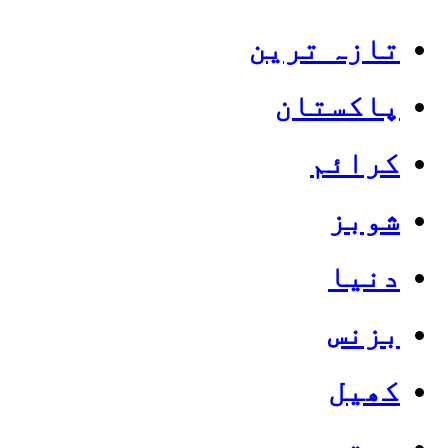
تازہ ترین
پاکستان
کرائم
شوبز
دنیا
بزنس
کھیل
صحت