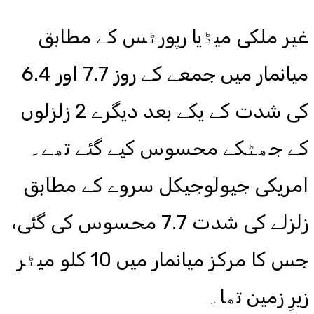
غیر ملکی میڈیا رپورٹس کے مطابق
میانمار میں جمعے کے روز 7.7 اور 6.4
کی شدت کے یکے بعد دیگرے 2 زلزلوں
کے جھٹکے محسوس کیے گئے تھے۔
امریکی جیولوجیکل سروے کے مطابق
زلزلے کی شدت 7.7 محسوس کی گئی،
جس کا مرکز میانمار میں 10 کلو میٹر
زیرِ زمین تھا۔