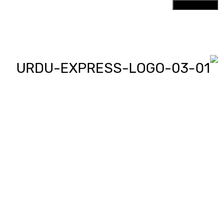
اردو ایکسپریس پر آپ پڑھیں اور
دیکھیں گے دنیا بھر کی خبریں، مختصر
پیرائے میں، یعنی سو لفظوں میں پوری
خبر اور ساٹھ سیکنڈز میں پورا پیکج،
‘کھل کے بول’ میں آپ بھی اپنی خبر یا