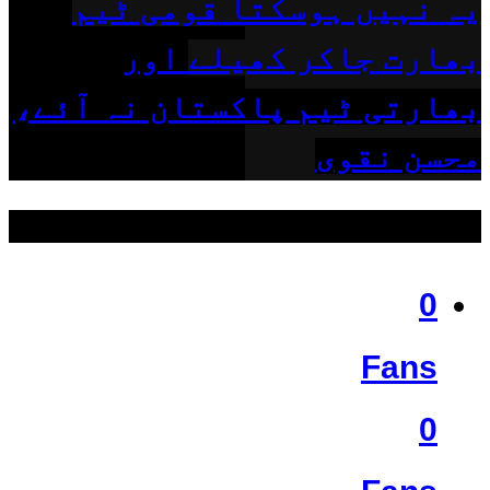
یہ نہیں ہوسکتا قومی ٹیم
بھارت جاکر کھیلے اور
بھارتی ٹیم پاکستان نہ آئے،
محسن نقوی
ہمیں فالو کریں
0
Fans
0