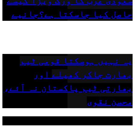
سعودی عرب کا ورک ویزا کیسے
حاصل کیا جاسکتا ہے؟جانیے
یہ نہیں ہوسکتا قومی ٹیم
بھارت جاکر کھیلے اور
بھارتی ٹیم پاکستان نہ آئے،
محسن نقوی
مقبول ٹیگز