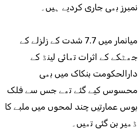
نمبرز بھی جاری کردیے ہیں۔
میانمار میں 7.7 شدت کے زلزلے کے
جھٹکے کے اثرات تھائی لینڈ کے
دارالحکومت بنکاک میں بھی
محسوس کیے گئے تھے جس سے فلک
بوس عمارتیں چند لمحوں میں ملبے کا
ڈھیر بن گئی تھیں۔