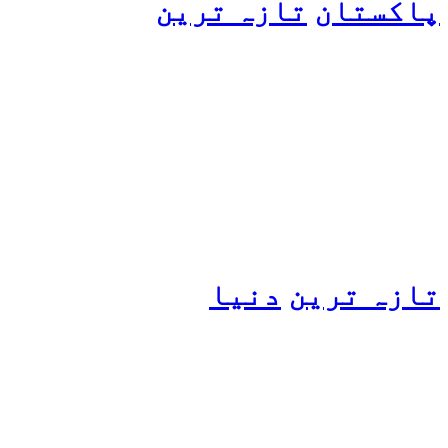
پاکستان
تازہ ترین
پیٹرول کی قیمتوں میں اضافے
کی وجہ کیا ہے؟ وزیرِ
پیٹرولیم نے پردہ اٹھا دیا
تازہ ترین
دنیا
مسافروں سے بھری فیری کو
حادثہ، 41 افراد ہلاک، 61