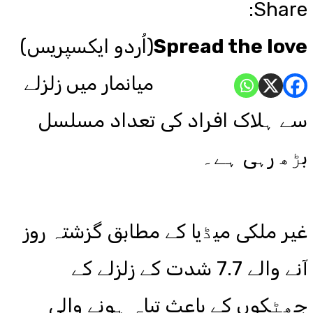
Share:
Spread the love
(اُردو ایکسپریس)
میانمار میں زلزلے
سے ہلاک افراد کی تعداد مسلسل
بڑھ رہی ہے۔
غیر ملکی میڈیا کے مطابق گزشتہ روز
آنے والے 7.7 شدت کے زلزلے کے
جھٹکوں کے باعث تباہ ہونے والی