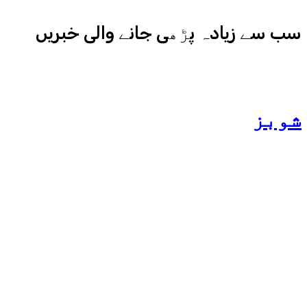
سب سے زیادہ پڑھی جانے والی خبریں
شوبز
ہانیہ عامر کی بہن ایشا
عامر کی بولڈ تصاویر وائرل
ہو گئیں