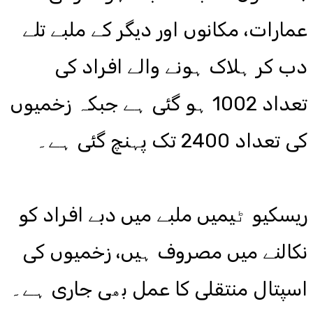
عمارات، مکانوں اور دیگر کے ملبے تلے
دب کر ہلاک ہونے والے افراد کی
تعداد 1002 ہو گئی ہے جبکہ زخمیوں
کی تعداد 2400 تک پہنچ گئی ہے۔
ریسکیو ٹیمیں ملبے میں دبے افراد کو
نکالنے میں مصروف ہیں، زخمیوں کی
اسپتال منتقلی کا عمل بھی جاری ہے۔