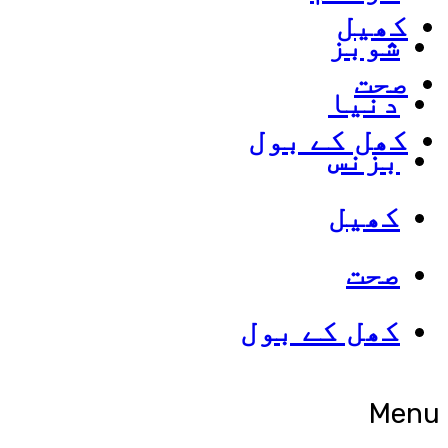
کھیل
شوبز
صحت
دنیا
کھل کے بول
بزنس
کھیل
صحت
کھل کے بول
Menu