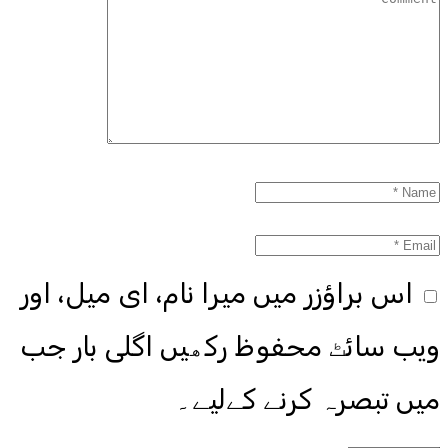
اس براؤزر میں میرا نام، ای میل، اور
ویب سائٹ محفوظ رکھیں اگلی بار جب
میں تبصرہ کرنے کےلیے۔