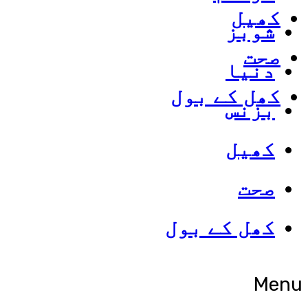
کھیل
شوبز
صحت
دنیا
کھل کے بول
بزنس
کھیل
صحت
کھل کے بول
Menu