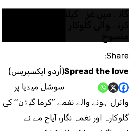
گانے میں غزہ کیلئے بول شامل
کرنے والی گلوکارہ کا معاہدہ
منسوخ
Share:
Spread the love
(اُردو ایکسپریس)
سوشل میڈیا پر
وائرل ہونے والے نغمے ’’کرما گیڈن‘‘ کی
گلوکارہ اور نغمہ نگار، آیاح مے نے