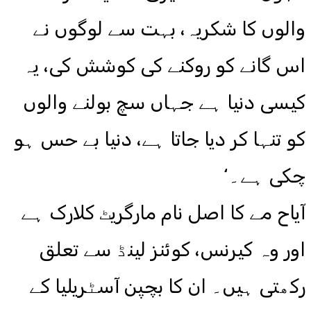
والوں کا شکریہ، بہت سے لوگوں نے
اس گانے کو روکنے کی کوشش کی، یہ
کیسی دنیا ہے جہاں سچ بولنے والوں
کو تنہا کر دیا جاتا ہے، دنیا بے حس ہو
چکی ہے۔‘
آیاح مے کا اصل نام مارگریٹ کلارک ہے
اور وہ کیرنس، کوئنز لینڈ سے تعلق
رکھتی ہیں۔ ان کا بچپن آسٹریلیا کے