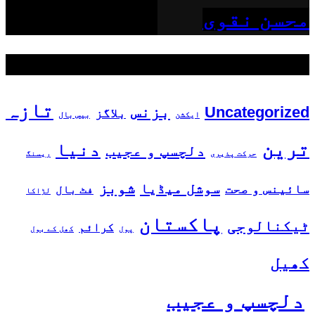
محسن نقوی
مقبول ٹیگز
تازہ
بزنس
Uncategorized
بلاگز
ایکشن
بیس بال
ترین
دنیا
دلچسپ و عجیب
حرکت پذیری
ریسنگ
شوبز
سوشل میڈیا
سائینس و صحت
فٹ بال
لڑاکا
پاکستان
ٹیکنالوجی
کرائم
پول
کھل کے بول
کھیل
دلچسپ و عجیب