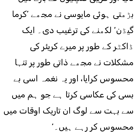
بڑھتی ہوئی مایوسی نے مجھے ’کرما
گیڈن‘ لکھنے کی ترغیب دی۔ ایک
ڈاکٹر کے طور پر میرے کریئر کی
مشکلات نے مجھے ذاتی طور پر تنہا
محسوس کرایا، اور یہ نغمہ اسی بے
بسی کی عکاسی کرتا ہے جو ہم میں
سے بہت سے لوگ ان تاریک اوقات میں
محسوس کر رہے ہیں۔‘