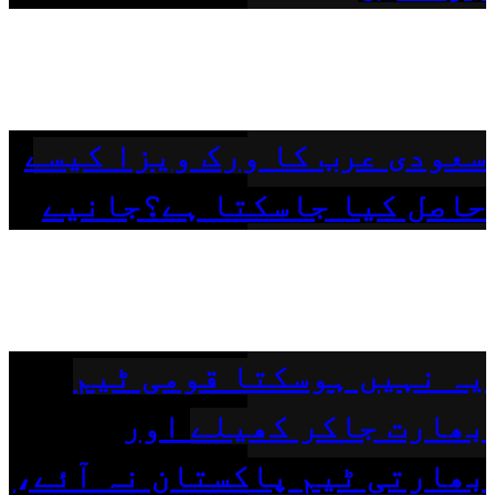
سعودی عرب کا ورک ویزا کیسے
حاصل کیا جاسکتا ہے؟جانیے
یہ نہیں ہوسکتا قومی ٹیم
بھارت جاکر کھیلے اور
بھارتی ٹیم پاکستان نہ آئے،