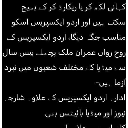
کہانی لکھ کر یا ریکارڈ کر کے بھیج
سکتے ہیں اور اردو ایکسپریس اسکو
مناسب جگہ دیگا، اردو ایکسپریس کے
روح رواں عمران ملک پچھلے بیس سال
سے میڈیا کے مختلف شعبوں میں نبرد
آزما ہیں-
ادارہ اردو ایکسپریس کے علاوہ شارجہ
نیوز اور میڈیا بائیٹس بھی
کامیابی سے چلا رہا ہے