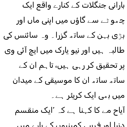
بارانی جنگلات کے کنارے واقع ایک
چھوٹے سے گاؤں میں اپنی ماں اور
بڑی بہن کے ساتھ گزرا۔ وہ سائنس کی
طالبہ ہیں اور نیو یارک میں ایچ آئی وی
پر تحقیق کر رہی ہیں، تاہم ان کے
ساتھ ساتھ ان کا موسیقی کے میدان
میں بھی ایک کریئر ہے۔
آیاح مے کا کہنا ہے کہ ’ایک منقسم
دنیا اور فریبی کمپنیوں کے بارے میں