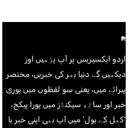
اردو ایکسپریس پر آپ پڑھیں اور
دیکھیں گے دنیا بھر کی خبریں، مختصر
پیرائے میں، یعنی سو لفظوں میں پوری
خبر اور ساٹھ سیکنڈز میں پورا پیکج،
‘کھل کے بول’ میں آپ بھی اپنی خبر یا