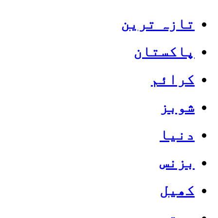
تازہ ترین
پاکستان
کرائم
شوبز
دنیا
بزنس
کھیل
صحت