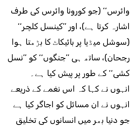
وائرس‘‘ (جو کورونا وائرس کی طرف
اشارہ کرتا ہے)، اور ’’کینسل کلچر‘‘
(سوشل میڈیا پر بائیکاٹ کا بڑھتا ہوا
رجحان)، ساتھ ہی ’’جنگوں‘‘ کو ’’نسل
کشی‘‘ کے طور پر پیش کیا ہے۔
انہوں نے کہا کہ اس نغمے کے ذریعے
انہوں نے ان مسائل کو اجاگر کیا ہے
جو دنیا بھر میں انسانوں کی تخلیق