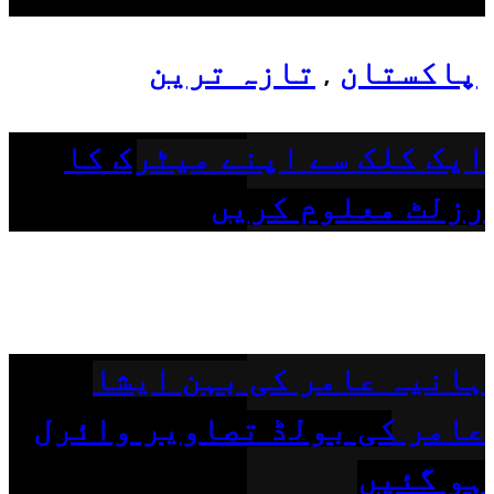
پاکستان
تازہ ترین
,
ایک کلک سے اپنے میٹرک کا
رزلٹ معلوم کریں
ہانیہ عامر کی بہن ایشا
عامر کی بولڈ تصاویر وائرل
ہو گئیں