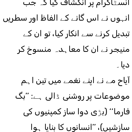
انسٹاگرام پر انکشاف کیا کہ جب
انہوں نے اس گانے کے الفاظ اور سطریں
تبدیل کرنے سے انکار کیا، تو ان کے
منیجر نے ان کا معاہدہ منسوخ کر
دیا۔
آیاح مے نے اپنے نغمے میں تین اہم
موضوعات پر روشنی ڈالی ہے: ’’بگ
فارما‘‘ (بڑی دوا ساز کمپنیوں کی
سازشیں)، ’’انسانوں کا بنایا ہوا