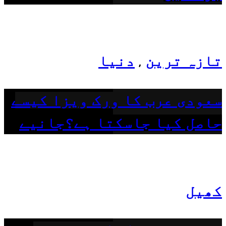
تازہ ترین
دنیا
,
سعودی عرب کا ورک ویزا کیسے
حاصل کیا جاسکتا ہے؟جانیے
کھیل