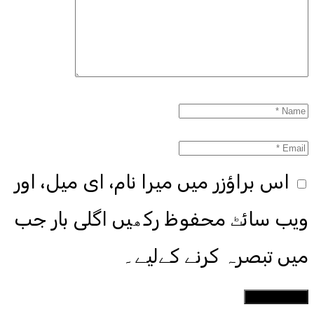
اس براؤزر میں میرا نام، ای میل، اور
ویب سائٹ محفوظ رکھیں اگلی بار جب
میں تبصرہ کرنے کےلیے۔