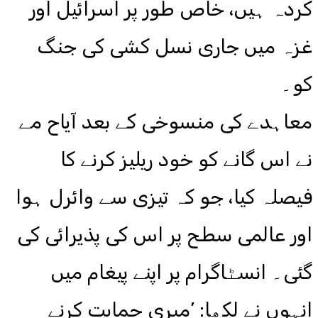
کردہ ہیں، خاص طور پر اسرائیل اور
غزہ میں جاری نسل کشی کی جنگ
کو۔
معاہدے کی منسوخی کے بعد آیاح مے
نے اس گانے کو خود ریلیز کرنے کا
فیصلہ کیا، جو کہ تیزی سے وائرل ہوا
اور عالمی سطح پر اس کی پذیرائی کی
گئی۔ انسٹاگرام پر اپنے پیغام میں
انہوں نے لکھا: ’میری حمایت کرنے