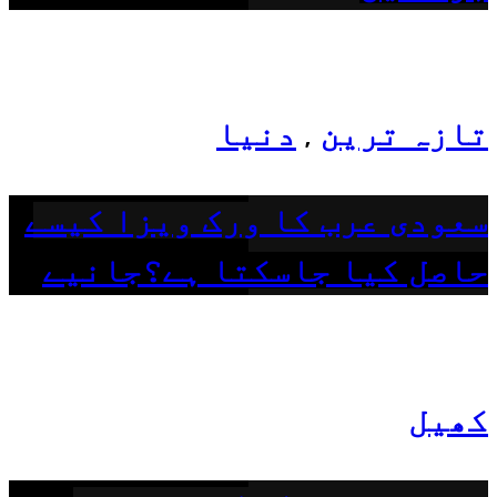
تازہ ترین
دنیا
,
سعودی عرب کا ورک ویزا کیسے
حاصل کیا جاسکتا ہے؟جانیے
کھیل