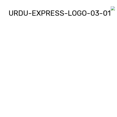
اردو ایکسپریس پر آپ پڑھیں اور
دیکھیں گے دنیا بھر کی خبریں، مختصر
پیرائے میں، یعنی سو لفظوں میں پوری
خبر اور ساٹھ سیکنڈز میں پورا پیکج،
‘کھل کے بول’ میں آپ بھی اپنی خبر یا
کہانی لکھ کر یا ریکارڈ کر کے بھیج
سکتے ہیں اور اردو ایکسپریس اسکو