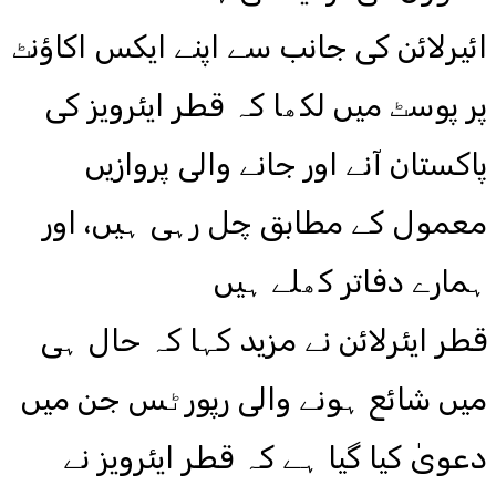
ائیرلائن کی جانب سے اپنے ایکس اکاؤنٹ
پر پوسٹ میں لکھا کہ قطر ایئرویز کی
پاکستان آنے اور جانے والی پروازیں
معمول کے مطابق چل رہی ہیں، اور
ہمارے دفاتر کھلے ہیں
قطر ایئرلائن نے مزید کہا کہ حال ہی
میں شائع ہونے والی رپورٹس جن میں
دعویٰ کیا گیا ہے کہ قطر ایئرویز نے