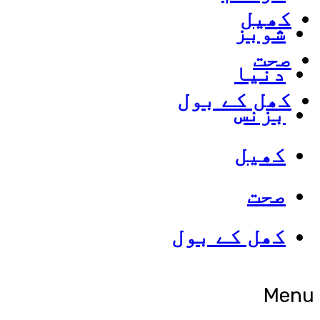
کھیل
شوبز
صحت
دنیا
کھل کے بول
بزنس
کھیل
صحت
کھل کے بول
Menu