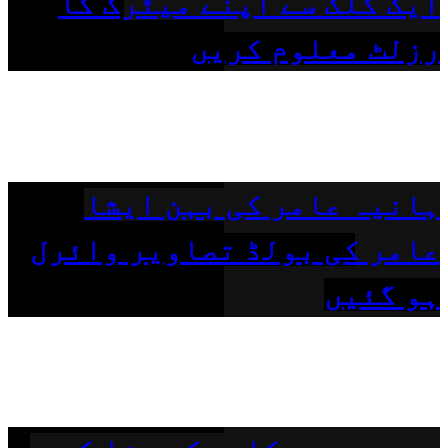
ایک کلک سے اپنے میٹرک کا
رزلٹ معلوم کریں
ہانیہ عامر کی بہن ایشا
عامر کی بولڈ تصاویر وائرل
ہو گئیں