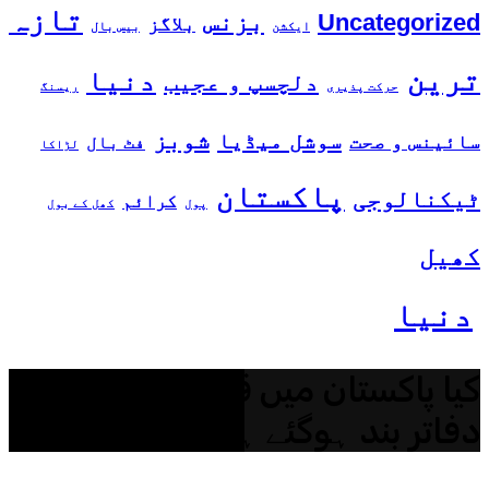
تازہ
بزنس
Uncategorized
بلاگز
ایکشن
بیس بال
ترین
دنیا
دلچسپ و عجیب
حرکت پذیری
ریسنگ
شوبز
سوشل میڈیا
سائینس و صحت
فٹ بال
لڑاکا
پاکستان
ٹیکنالوجی
کرائم
پول
کھل کے بول
کھیل
دنیا
کیا پاکستان میں قطر ائیر لائن کے
دفاتر بند ہوگئے ہیں؟