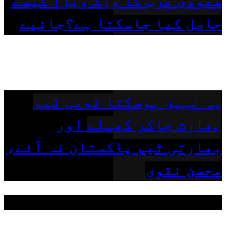
سعودی عرب کا ورک ویزا کیسے
حاصل کیا جاسکتا ہے؟جانیے
یہ نہیں ہوسکتا قومی ٹیم
بھارت جاکر کھیلے اور
بھارتی ٹیم پاکستان نہ آئے،
محسن نقوی
مقبول ٹیگز