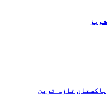
شوبز
ہانیہ عامر کی بہن ایشا
عامر کی بولڈ تصاویر وائرل
ہو گئیں
پاکستان
تازہ ترین
پیٹرول کی قیمتوں میں اضافے