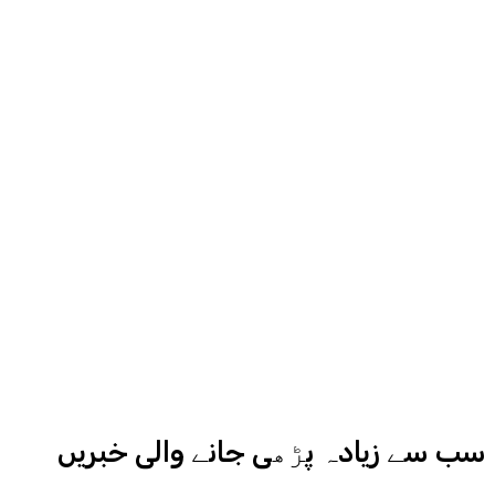
مناسب جگہ دیگا، اردو ایکسپریس کے
روح رواں عمران ملک پچھلے بیس سال
سے میڈیا کے مختلف شعبوں میں نبرد
آزما ہیں-
ادارہ اردو ایکسپریس کے علاوہ شارجہ
نیوز اور میڈیا بائیٹس بھی
کامیابی سے چلا رہا ہے
سب سے زیادہ پڑھی جانے والی خبریں