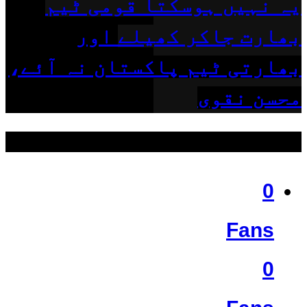
یہ نہیں ہوسکتا قومی ٹیم
بھارت جاکر کھیلے اور
بھارتی ٹیم پاکستان نہ آئے،
محسن نقوی
ہمیں فالو کریں
0
Fans
0