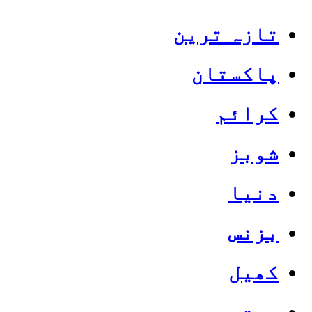
تازہ ترین
پاکستان
کرائم
شوبز
دنیا
بزنس
کھیل
صحت