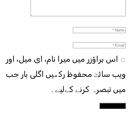
اس براؤزر میں میرا نام، ای میل، اور
ویب سائٹ محفوظ رکھیں اگلی بار جب
میں تبصرہ کرنے کےلیے۔