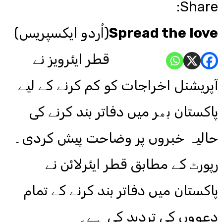
Share:
Spread the love
(اُردو ایکسپریس)
قطر ایئرویز نے
آپریشنل اخراجات کو کم کرنے کے لیے
پاکستان بھر میں دفاتر بند کرنے کی
حالیہ خبروں پر وضاحت پیش کردی۔
رپورٹ کے مطابق قطر ایئرلائن نے
پاکستان میں دفاتر بند کرنے کے تمام
دعووں کی تردید کی ہے۔