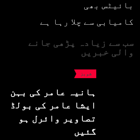
بائیٹس بھی
کامیابی سے چلا رہا ہے
سب سے زیادہ پڑھی جانے
والی خبریں
شوبز
ہانیہ عامر کی بہن
ایشا عامر کی بولڈ
تصاویر وائرل ہو
گئیں