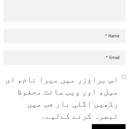
اس براؤزر میں میرا نام، ای
میل، اور ویب سائٹ محفوظ
رکھیں اگلی بار جب میں
تبصرہ کرنے کےلیے۔