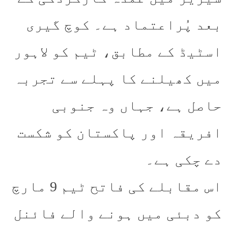
بعد پُراعتماد ہے۔ کوچ گیری
اسٹیڈ کے مطابق، ٹیم کو لاہور
میں کھیلنے کا پہلے سے تجربہ
حاصل ہے، جہاں وہ جنوبی
افریقہ اور پاکستان کو شکست
دے چکی ہے۔
اس مقابلے کی فاتح ٹیم 9 مارچ
کو دبئی میں ہونے والے فائنل