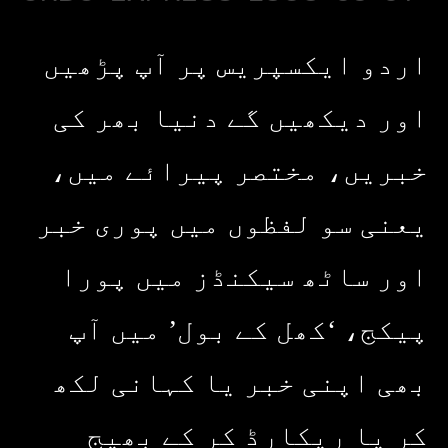
اردو ایکسپریس پر آپ پڑھیں
اور دیکھیں گے دنیا بھر کی
خبریں، مختصر پیرائے میں،
یعنی سو لفظوں میں پوری خبر
اور ساٹھ سیکنڈز میں پورا
پیکج، ‘کھل کے بول’ میں آپ
بھی اپنی خبر یا کہانی لکھ
کر یا ریکارڈ کر کے بھیج