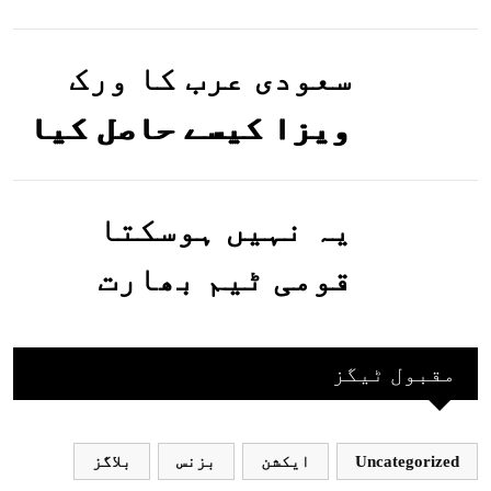
تصاویر وائرل ہو
گئیں
سعودی عرب کا ورک
ویزا کیسے حاصل کیا
جاسکتا ہے؟جانیے
یہ نہیں ہوسکتا
قومی ٹیم بھارت
جاکر کھیلے اور
بھارتی ٹیم پاکستان
مقبول ٹیگز
نہ آئے، محسن نقوی
Uncategorized
ایکشن
بزنس
بلاگز