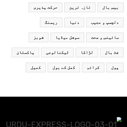
بیس بال
تازہ ترین
حرکت پذیری
دلچسپ و عجیب
دنیا
ریسنگ
سائینس و صحت
سوشل میڈیا
شوبز
فٹ بال
لڑاکا
ٹیکنالوجی
پاکستان
پول
کرائم
کھل کے بول
کھیل