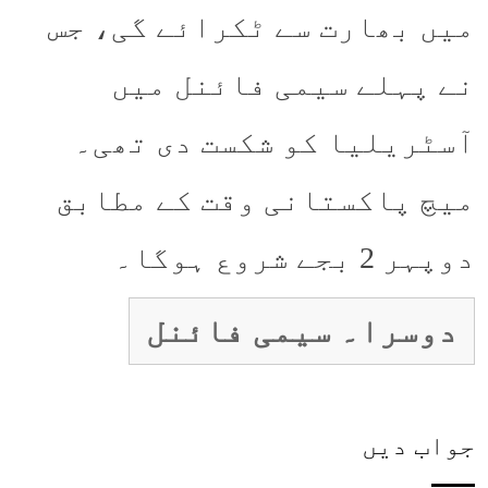
میں بھارت سے ٹکرائے گی، جس
نے پہلے سیمی فائنل میں
آسٹریلیا کو شکست دی تھی۔
میچ پاکستانی وقت کے مطابق
دوپہر 2 بجے شروع ہوگا۔
دوسرا۔ سیمی فائنل
جواب دیں