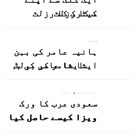
میٹرک کا رزلٹ
معلوم کریں
شوبز
ہانیہ عامر کی بہن
ایشا عامر کی بولڈ
تصاویر وائرل ہو
,
گئیں
تازہ ترین
دنیا
سعودی عرب کا ورک
ویزا کیسے حاصل کیا
جاسکتا ہے؟جانیے