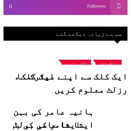
0
Followers
سب سے زیادہ دیکھے گئے
,
پاکستان
تازہ ترین
ایک کلک سے اپنے میٹرک کا
رزلٹ معلوم کریں
ہانیہ عامر کی بہن
ایشا عامر کی بولڈ