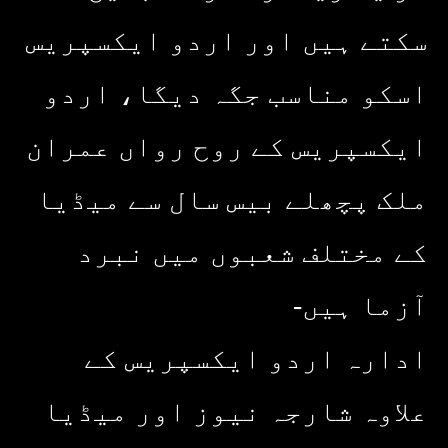
سکتے ہیں اور اردو ایکسپریس
اسکو مناسب جگہ دیگا، اردو
ایکسپریس کے روح رواں عمران
ملک پچھلے بیس سال سے میڈیا
کے مختلف شعبوں میں نبرد
آزما ہیں-
ادارہ اردو ایکسپریس کے
علاوہ شارجہ نیوز اور میڈیا