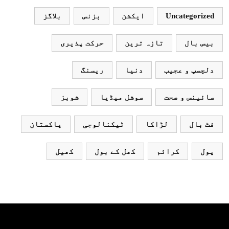
Uncategorized
ایکشن
بزنس
بلاگز
بیس بال
تازہ ترین
حرکت پذیری
دلچسپ و عجیب
دنیا
ریسنگ
سائینس و صحت
سوشل میڈیا
شوبز
فٹ بال
لڑاکا
ٹیکنالوجی
پاکستان
پول
کرائم
کھل کے بول
کھیل