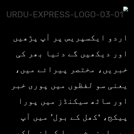
اردو ایکسپریس پر آپ پڑھیں
اور دیکھیں گے دنیا بھر کی
خبریں، مختصر پیرائے میں،
یعنی سو لفظوں میں پوری خبر
اور ساٹھ سیکنڈز میں پورا
پیکج، ‘کھل کے بول’ میں آپ
بھی اپنی خبر یا کہانی لکھ