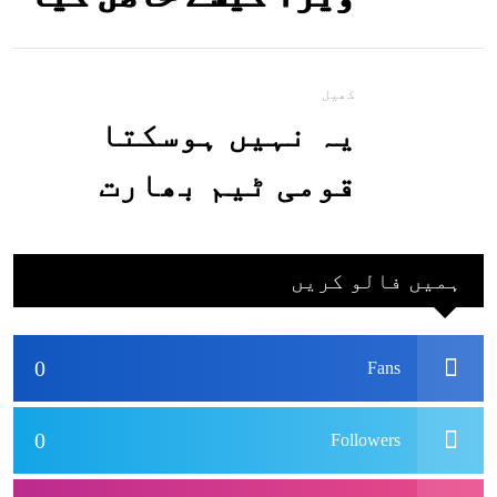
جاسکتا ہے؟جانیے
کھیل
یہ نہیں ہوسکتا
قومی ٹیم بھارت
جاکر کھیلے اور
بھارتی ٹیم پاکستان
ہمیں فالو کریں
نہ آئے، محسن نقوی
0
Fans
0
Followers