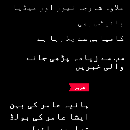
علاوہ شارجہ نیوز اور میڈیا
بائیٹس بھی
کامیابی سے چلا رہا ہے
سب سے زیادہ پڑھی جانے
والی خبریں
شوبز
ہانیہ عامر کی بہن
ایشا عامر کی بولڈ
تصاویر وائرل ہو