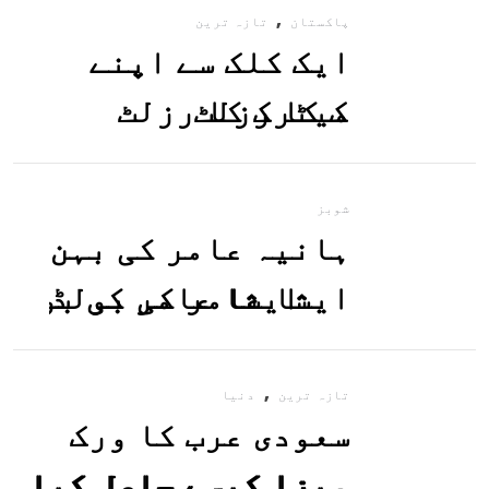
,
پاکستان
تازہ ترین
ایک کلک سے اپنے
میٹرک کا رزلٹ
معلوم کریں
شوبز
ہانیہ عامر کی بہن
ایشا عامر کی بولڈ
تصاویر وائرل ہو
,
گئیں
تازہ ترین
دنیا
سعودی عرب کا ورک
ویزا کیسے حاصل کیا