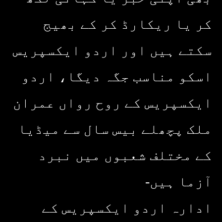
کر یا ریکارڈ کر کے بھیج
سکتے ہیں اور اردو ایکسپریس
اسکو مناسب جگہ دیگا، اردو
ایکسپریس کے روح رواں عمران
ملک پچھلے بیس سال سے میڈیا
کے مختلف شعبوں میں نبرد
آزما ہیں-
ادارہ اردو ایکسپریس کے