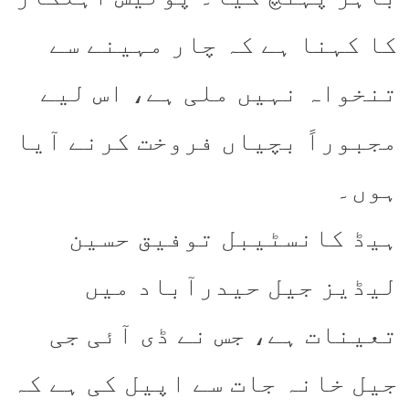
کا کہنا ہے کہ چار مہینے سے
تنخواہ نہیں ملی ہے، اس لیے
مجبوراً بچیاں فروخت کرنے آیا
ہوں۔
ہیڈ کانسٹیبل توفیق حسین
لیڈیز جیل حیدرآباد میں
تعینات ہے، جس نے ڈی آئی جی
جیل خانہ جات سے اپیل کی ہے کہ