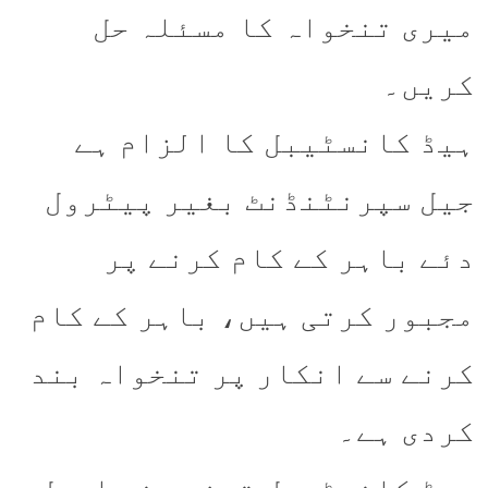
میری تنخواہ کا مسئلہ حل
کریں۔
ہیڈ کانسٹیبل کا الزام ہے
جیل سپرنٹنڈنٹ بغیر پیٹرول
دئے باہر کے کام کرنے پر
مجبور کرتی ہیں، باہر کے کام
کرنے سے انکار پر تنخواہ بند
کردی ہے۔