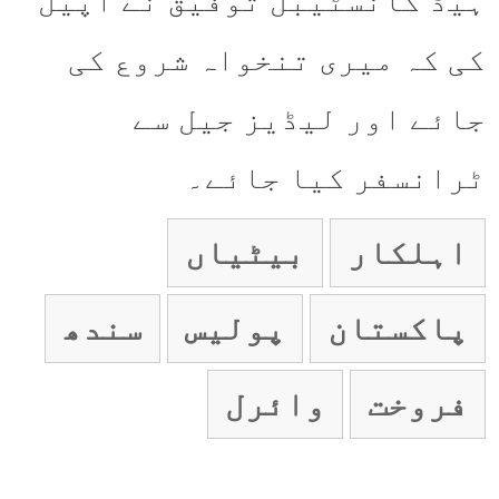
ہیڈ کانسٹیبل توفیق نے اپیل
کی کہ میری تنخواہ شروع کی
جائے اور لیڈیز جیل سے
ٹرانسفر کیا جائے۔
اہلکار
بیٹیاں
پاکستان
پولیس
سندھ
فروخت
وائرل