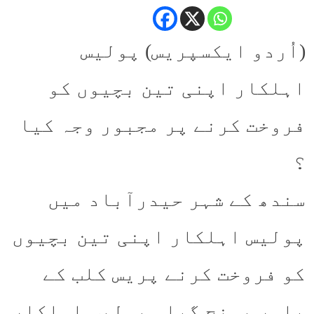
(اُردو ایکسپریس) پولیس
اہلکار اپنی تین بچیوں کو
فروخت کرنے پر مجبور وجہ کیا
؟
سندھ کے شہر حیدرآباد میں
پولیس اہلکار اپنی تین بچیوں
کو فروخت کرنے پریس کلب کے
باہر پہنچ گیا۔ پولیس اہلکار