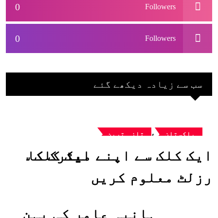
0
Followers
0
Followers
سب سے زیادہ دیکھے گئے
,
پاکستان
تازہ ترین
ایک کلک سے اپنے میٹرک کا
رزلٹ معلوم کریں
ہانیہ عامر کی بہن