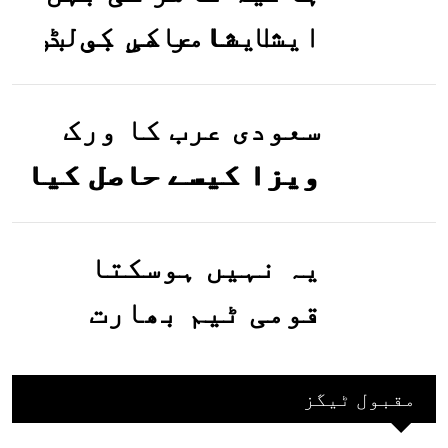
ایشا عامر کی بولڈ
تصاویر وائرل ہو
گئیں
سعودی عرب کا ورک
ویزا کیسے حاصل کیا
جاسکتا ہے؟جانیے
یہ نہیں ہوسکتا
قومی ٹیم بھارت
جاکر کھیلے اور
بھارتی ٹیم پاکستان
مقبول ٹیگز
نہ آئے، محسن نقوی