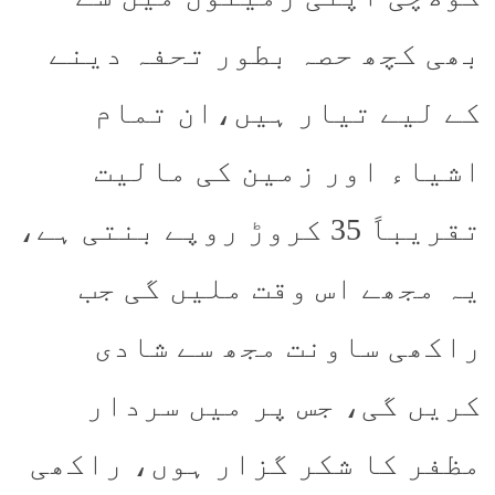
بھی کچھ حصہ بطور تحفہ دینے
کے لیے تیار ہیں،ان تمام
اشیاء اور زمین کی مالیت
تقریباً 35 کروڑ روپے بنتی ہے،
یہ مجھے اس وقت ملیں گی جب
راکھی ساونت مجھ سے شادی
کریں گی، جس پر میں سردار
مظفر کا شکر گزار ہوں، راکھی