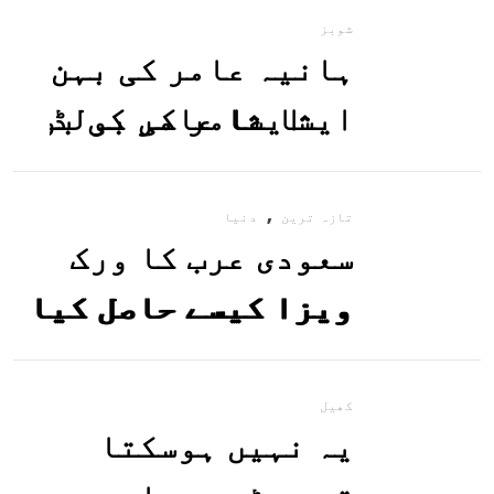
شوبز
ہانیہ عامر کی بہن
ایشا عامر کی بولڈ
تصاویر وائرل ہو
,
گئیں
تازہ ترین
دنیا
سعودی عرب کا ورک
ویزا کیسے حاصل کیا
جاسکتا ہے؟جانیے
کھیل
یہ نہیں ہوسکتا