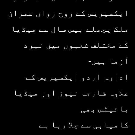
ایکسپریس کے روح رواں عمران
ملک پچھلے بیس سال سے میڈیا
کے مختلف شعبوں میں نبرد
آزما ہیں-
ادارہ اردو ایکسپریس کے
علاوہ شارجہ نیوز اور میڈیا
بائیٹس بھی
کامیابی سے چلا رہا ہے