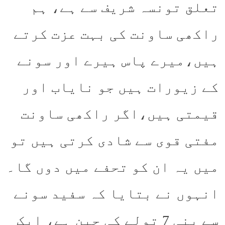
تعلق تونسہ شریف سے ہے، ہم
راکھی ساونت کی بہت عزت کرتے
ہیں،میرے پاس ہیرے اور سونے
کے زیورات ہیں جو نایاب اور
قیمتی ہیں،اگر راکھی ساونت
مفتی قوی سے شادی کرتی ہیں تو
میں یہ ان کو تحفے میں دوں گا۔
انہوں نے بتایا کہ سفید سونے
سے بنی 7 تولے کی چین ہے، ایک