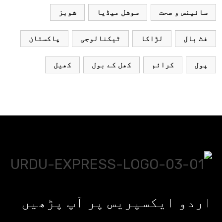
سائینس و صحت
سوشل میڈیا
شوبز
فٹ بال
لڑاکا
ٹیکنالوجی
پاکستان
پول
کرائم
کھل کے بول
کھیل
اردو ایکسپریس پر آپ پڑھیں