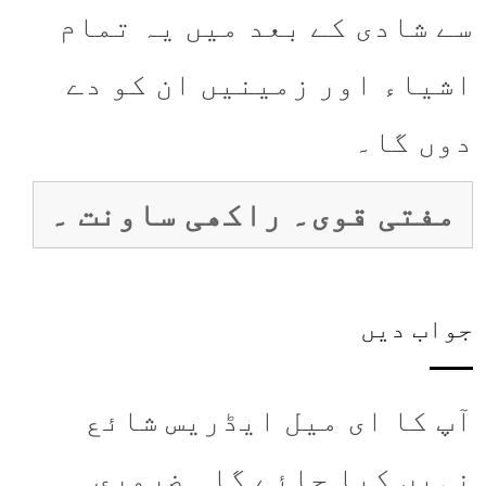
سے شادی کے بعد میں یہ تمام
اشیاء اور زمینیں ان کو دے
دوں گا۔
مفتی قوی۔ راکھی ساونت ۔
جواب دیں
آپ کا ای میل ایڈریس شائع
نہیں کیا جائے گا۔
ضروری