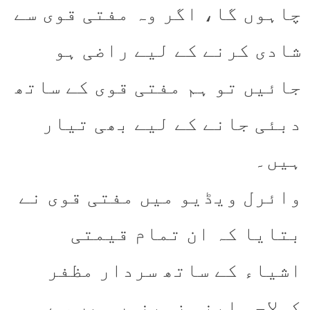
چاہوں گا، اگر وہ مفتی قوی سے
شادی کرنے کے لیے راضی ہو
جائیں تو ہم مفتی قوی کے ساتھ
دبئی جانے کے لیے بھی تیار
ہیں۔
وائرل ویڈیو میں مفتی قوی نے
بتایا کہ ان تمام قیمتی
اشیاء کے ساتھ سردار مظفر
کولاچی اپنی زمینوں میں سے