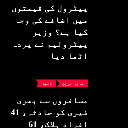
پیٹرول کی قیمتوں
میں اضافے کی وجہ
کیا ہے؟ وزیرِ
پیٹرولیم نے پردہ
اٹھا دیا
تازہ ترین
دنیا
مسافروں سے بھری
فیری کو حادثہ، 41
افراد ہلاک، 61