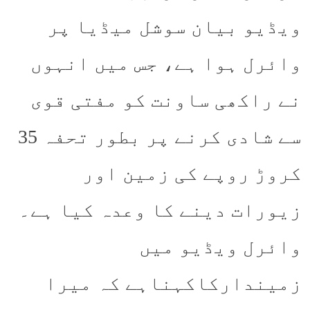
ویڈیو بیان سوشل میڈیا پر
وائرل ہوا ہے، جس میں انہوں
نے راکھی ساونت کو مفتی قوی
سے شادی کرنے پر بطور تحفہ 35
کروڑ روپے کی زمین اور
زیورات دینے کا وعدہ کیا ہے۔
وائرل ویڈیو میں
زمیندارکاکہناہے کہ میرا