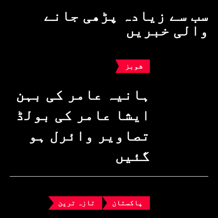
سب سے زیادہ پڑھی جانے
والی خبریں
شوبز
ہانیہ عامر کی بہن
ایشا عامر کی بولڈ
تصاویر وائرل ہو
گئیں
پاکستان
تازہ ترین