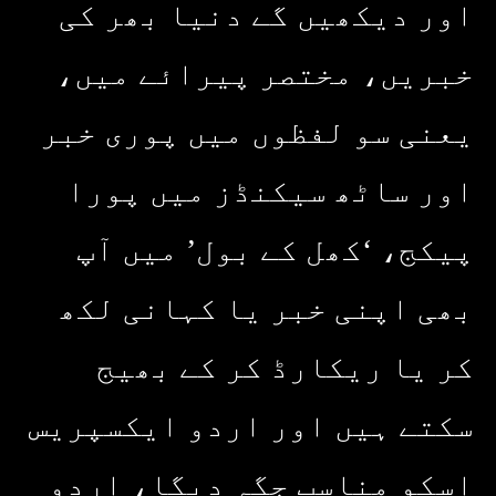
اور دیکھیں گے دنیا بھر کی
خبریں، مختصر پیرائے میں،
یعنی سو لفظوں میں پوری خبر
اور ساٹھ سیکنڈز میں پورا
پیکج، ‘کھل کے بول’ میں آپ
بھی اپنی خبر یا کہانی لکھ
کر یا ریکارڈ کر کے بھیج
سکتے ہیں اور اردو ایکسپریس
اسکو مناسب جگہ دیگا، اردو