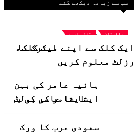
سب سے زیادہ دیکھے گئے
,
پاکستان
تازہ ترین
ایک کلک سے اپنے میٹرک کا
رزلٹ معلوم کریں
ہانیہ عامر کی بہن
ایشا عامر کی بولڈ
تصاویر وائرل ہو
گئیں
سعودی عرب کا ورک