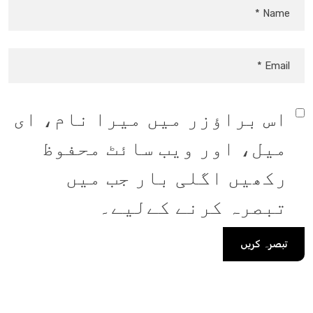
اس براؤزر میں میرا نام، ای
میل، اور ویب سائٹ محفوظ
رکھیں اگلی بار جب میں
تبصرہ کرنے کےلیے۔