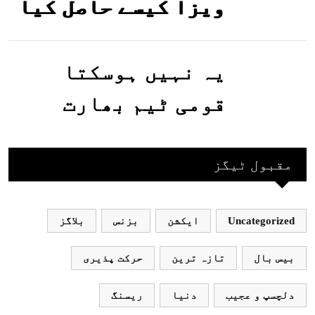
ویزا کیسے حاصل کیا
جاسکتا ہے؟جانیے
یہ نہیں ہوسکتا
قومی ٹیم بھارت
جاکر کھیلے اور
بھارتی ٹیم پاکستان
مقبول ٹیگز
نہ آئے، محسن نقوی
Uncategorized
ایکشن
بزنس
بلاگز
بیس بال
تازہ ترین
حرکت پذیری
دلچسپ و عجیب
دنیا
ریسنگ