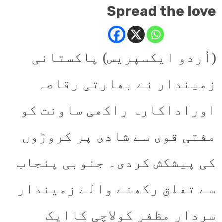
Spread the love
(اُردو ایکسپریس) پاکستانی
زمیندار نے بھارتی رقاصہ
اوراداکارہ راکھی ساونت کو
مفتی قوی سے شادی پر کروڑوں
کی پیشکش کردی۔ جنوبی پنجاب
سے تعلق رکھنے والے زمیندار
سردار مظفر کولاچی کاایک