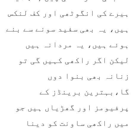
ہیرے کی انگوٹھی اور کف لنکس
ہیں، یہ بھی سفید سونے سے بنے
ہوئے ہیں، یہ مردانہ ہیں
لیکن اگر راکھی کہیں گی تو
زنانہ بھی بنوا دوں
گا،بہترین برینڈز کے
پرفیومز اور گھڑیاں ہیں جو
میں راکھی ساونت کو دینا