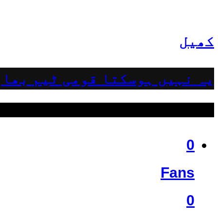
کھیل
یہ نہیں ہوسکتا قومی ٹیم بھار
ہمیں فالو کریں
0
Fans
0