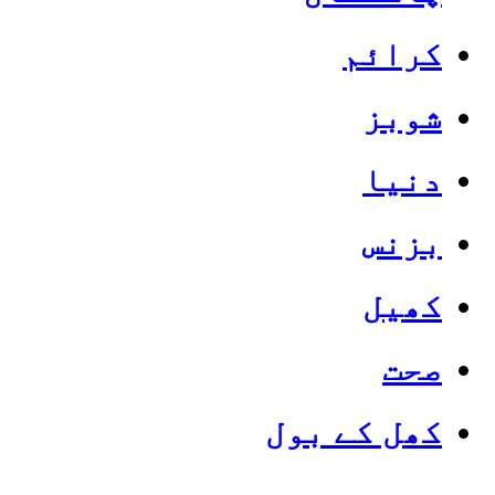
کرائم
شوبز
دنیا
بزنس
کھیل
صحت
کھل کے بول