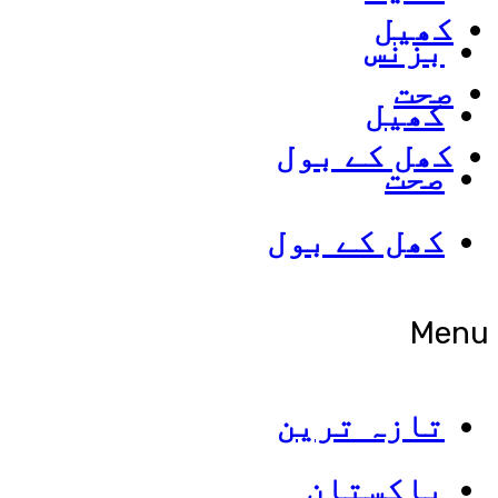
کھیل
بزنس
صحت
کھیل
کھل کے بول
صحت
کھل کے بول
Menu
تازہ ترین
پاکستان