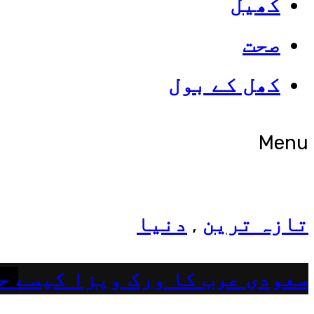
کھیل
صحت
شوبز
کھل کے بول
ہانیہ عامر کی بہن ایشا عامر 
Menu
تازہ ترین
دنیا
,
سعودی عرب کا ورک ویزا کیسے ح