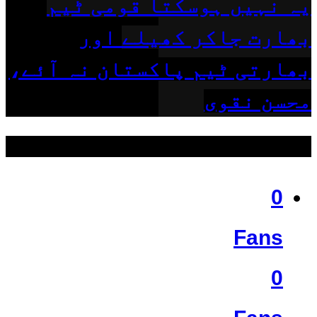
یہ نہیں ہوسکتا قومی ٹیم
بھارت جاکر کھیلے اور
بھارتی ٹیم پاکستان نہ آئے،
محسن نقوی
ہمیں فالو کریں
0
Fans
0