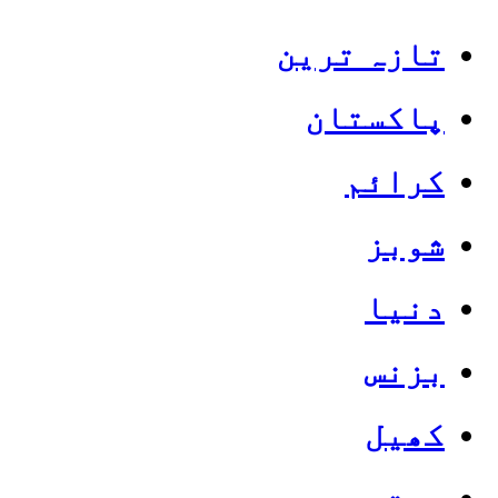
تازہ ترین
پاکستان
کرائم
شوبز
دنیا
بزنس
کھیل
صحت