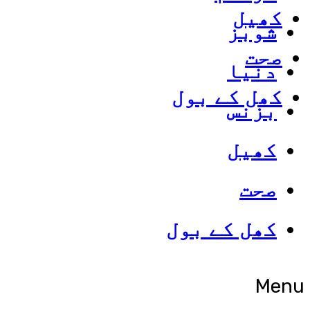
کھیل
شوبز
صحت
دنیا
کھل کے بول
بزنس
کھیل
صحت
کھل کے بول
Menu