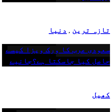
تازہ ترین
دنیا
,
سعودی عرب کا ورک ویزا کیسے
حاصل کیا جاسکتا ہے؟جانیے
کھیل