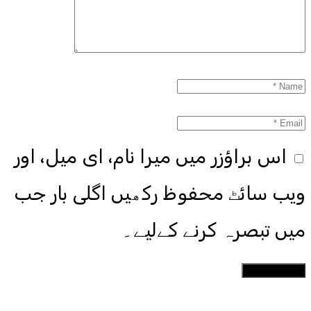
اس براؤزر میں میرا نام، ای میل، اور
ویب سائٹ محفوظ رکھیں اگلی بار جب
میں تبصرہ کرنے کےلیے۔