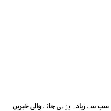
مناسب جگہ دیگا، اردو ایکسپریس کے
روح رواں عمران ملک پچھلے بیس سال
سے میڈیا کے مختلف شعبوں میں نبرد
آزما ہیں-
ادارہ اردو ایکسپریس کے علاوہ شارجہ
نیوز اور میڈیا بائیٹس بھی
کامیابی سے چلا رہا ہے
سب سے زیادہ پڑھی جانے والی خبریں