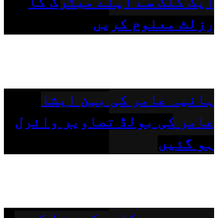
ایک کلک سے اپنے میٹرک کا
رزلٹ معلوم کریں
ہانیہ عامر کی بہن ایشا
عامر کی بولڈ تصاویر وائرل
ہو گئیں