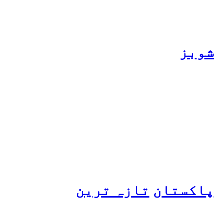
شوبز
ہانیہ عامر کی بہن ایشا
عامر کی بولڈ تصاویر وائرل
ہو گئیں
پاکستان
تازہ ترین