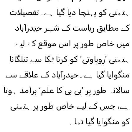
ہتھنی کو پہنچا دیا گیا ہے۔تفصیلات
کے مطابق ریاست کے شہر حیدرآباد
میں خاص طور پر اس موقع کے لیے
ہتھنی ’روپاوتی‘ کو کرناٹکا سے تنلگانا
منگوایا گیا ہے۔حیدرآباد کے علاقے سے
سالانہ طور پر ’بی بی کا علم‘ برآمد ہوتا
ہے، جس کے لیے خاص طور پر ہتھنی
کو منگوایا گیا تھا۔