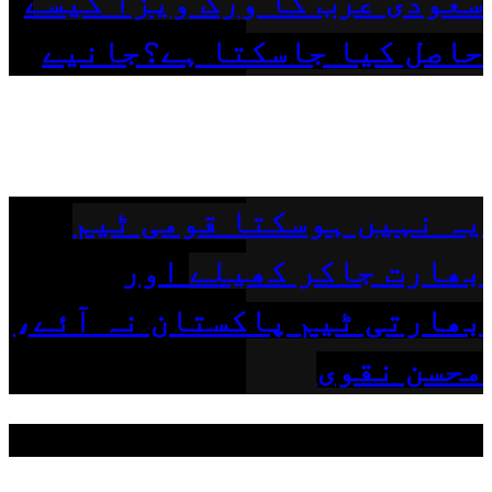
سعودی عرب کا ورک ویزا کیسے
حاصل کیا جاسکتا ہے؟جانیے
یہ نہیں ہوسکتا قومی ٹیم
بھارت جاکر کھیلے اور
بھارتی ٹیم پاکستان نہ آئے،
محسن نقوی
مقبول ٹیگز