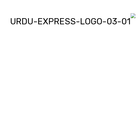
اردو ایکسپریس پر آپ پڑھیں اور
دیکھیں گے دنیا بھر کی خبریں، مختصر
پیرائے میں، یعنی سو لفظوں میں پوری
خبر اور ساٹھ سیکنڈز میں پورا پیکج،
‘کھل کے بول’ میں آپ بھی اپنی خبر یا
کہانی لکھ کر یا ریکارڈ کر کے بھیج
سکتے ہیں اور اردو ایکسپریس اسکو