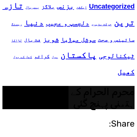
تازہ
بزنس
Uncategorized
بلاگز
ایکشن
بیس بال
ترین
دنیا
دلچسپ و عجیب
حرکت پذیری
ریسنگ
شوبز
سوشل میڈیا
سائینس و صحت
فٹ بال
لڑاکا
پاکستان
ٹیکنالوجی
کرائم
پول
کھل کے بول
کھیل
محرم الحرام کے جلوس کے لیے
ہتھنی پہنچ گئی
Share: