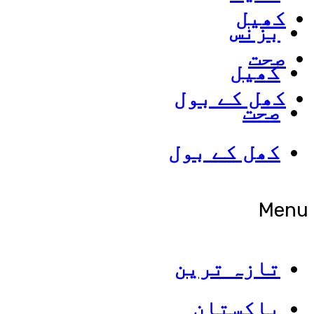
کھیل
بزنس
صحت
کھیل
کھل کے بول
صحت
کھل کے بول
Menu
تازہ ترین
پاکستان