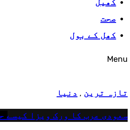
کھیل
صحت
شوبز
کھل کے بول
ہانیہ عامر کی بہن ایشا عامر 
Menu
تازہ ترین
دنیا
,
سعودی عرب کا ورک ویزا کیسے ح