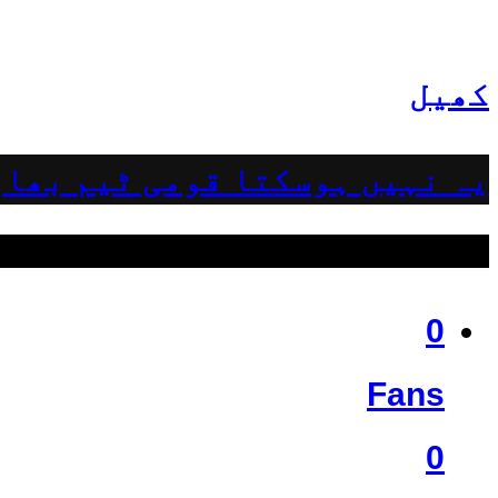
کھیل
یہ نہیں ہوسکتا قومی ٹیم بھار
ہمیں فالو کریں
0
Fans
0