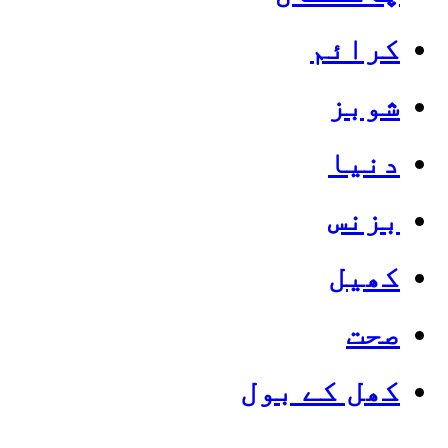
کرائم
شوبز
دنیا
بزنس
کھیل
صحت
کھل کے بول