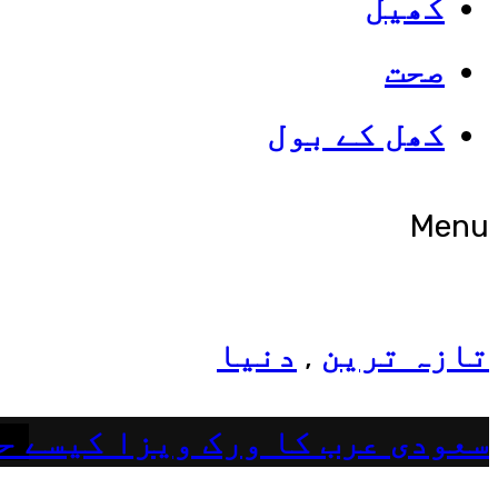
کھیل
صحت
شوبز
کھل کے بول
ہانیہ عامر کی بہن ایشا عامر 
Menu
تازہ ترین
دنیا
,
سعودی عرب کا ورک ویزا کیسے ح