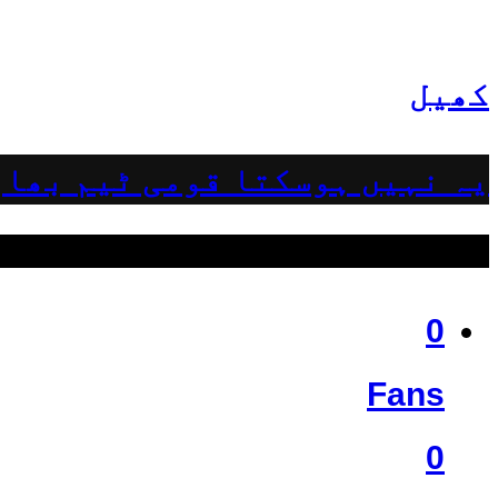
کھیل
یہ نہیں ہوسکتا قومی ٹیم بھار
ہمیں فالو کریں
0
Fans
0