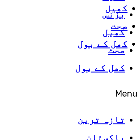
کھیل
بزنس
صحت
کھیل
کھل کے بول
صحت
کھل کے بول
Menu
تازہ ترین
پاکستان