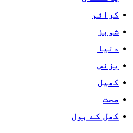
کرائم
شوبز
دنیا
بزنس
کھیل
صحت
کھل کے بول