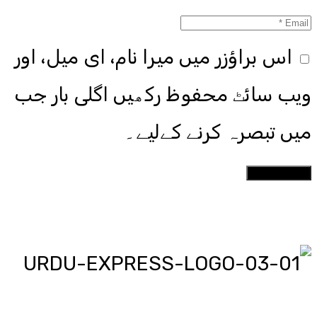
اس براؤزر میں میرا نام، ای میل، اور
ویب سائٹ محفوظ رکھیں اگلی بار جب
میں تبصرہ کرنے کےلیے۔
اردو ایکسپریس پر آپ پڑھیں اور