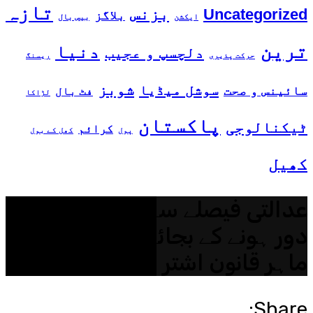
تازہ
بزنس
Uncategorized
بلاگز
ایکشن
بیس بال
ترین
دنیا
دلچسپ و عجیب
حرکت پذیری
ریسنگ
شوبز
سوشل میڈیا
سائینس و صحت
فٹ بال
لڑاکا
پاکستان
ٹیکنالوجی
کرائم
پول
کھل کے بول
کھیل
عدالتی فیصلے سے قانونی ابہام
دور ہونے کے بجائے اور بڑھ گیا:
ماہر قانون اشتر اوصاف
Share: