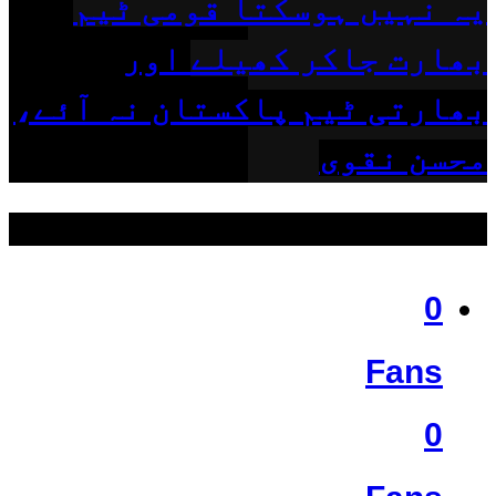
یہ نہیں ہوسکتا قومی ٹیم
بھارت جاکر کھیلے اور
بھارتی ٹیم پاکستان نہ آئے،
محسن نقوی
ہمیں فالو کریں
0
Fans
0