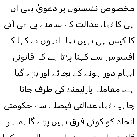
مخصوص نشستوں پر دعویٰ بھی ان
ہی کا تھا، عدالت کے سامنے پی ٹی آئی
کا کیس ہی نہیں تھا۔انہوں نے کہا کہ
افسوس سے کہنا پڑتا ہے کہ قانونی
ابہام دور ہونے کے بجائے اور بڑھ گیا
ہے، معاملہ پارلیمنٹ کی طرف جانا
چاہیے تھا، عدالتی فیصلے سے حکومتی
اتحاد کو کوئی فرق نہیں پڑے گا۔ماہر