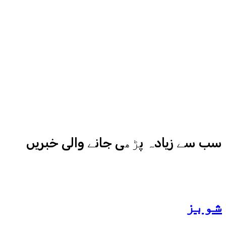
سے میڈیا کے مختلف شعبوں میں نبرد
آزما ہیں-
ادارہ اردو ایکسپریس کے علاوہ شارجہ
نیوز اور میڈیا بائیٹس بھی
کامیابی سے چلا رہا ہے
سب سے زیادہ پڑھی جانے والی خبریں
شوبز