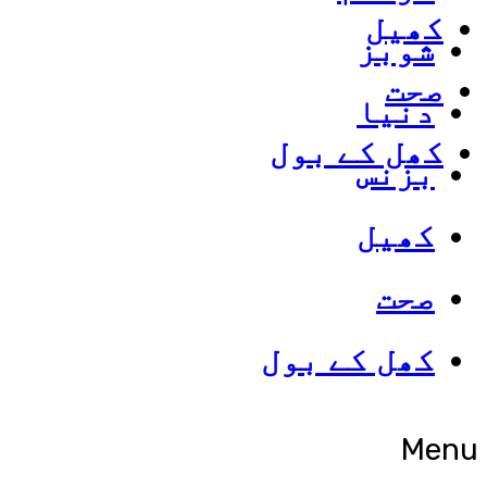
کھیل
شوبز
صحت
دنیا
کھل کے بول
بزنس
کھیل
صحت
کھل کے بول
Menu