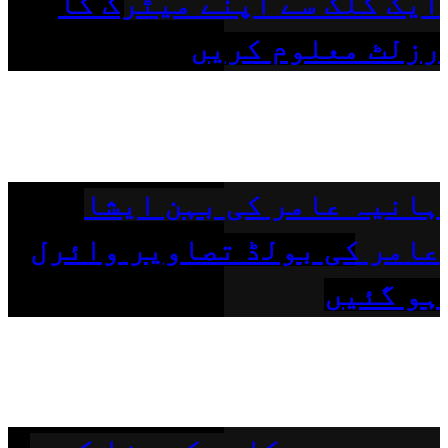
ایک کلک سے اپنے میٹرک کا
رزلٹ معلوم کریں
ہانیہ عامر کی بہن ایشا
عامر کی بولڈ تصاویر وائرل
ہو گئیں