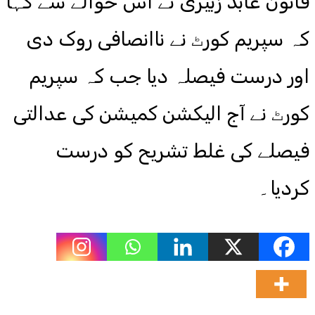
قانون عابد زبیری نے اس حوالے سے کہا
کہ سپریم کورٹ نے ناانصافی روک دی
اور درست فیصلہ دیا جب کہ سپریم
کورٹ نے آج الیکشن کمیشن کی عدالتی
فیصلے کی غلط تشریح کو درست
کردیا۔