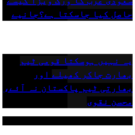
سعودی عرب کا ورک ویزا کیسے
حاصل کیا جاسکتا ہے؟جانیے
یہ نہیں ہوسکتا قومی ٹیم
بھارت جاکر کھیلے اور
بھارتی ٹیم پاکستان نہ آئے،
محسن نقوی
مقبول ٹیگز