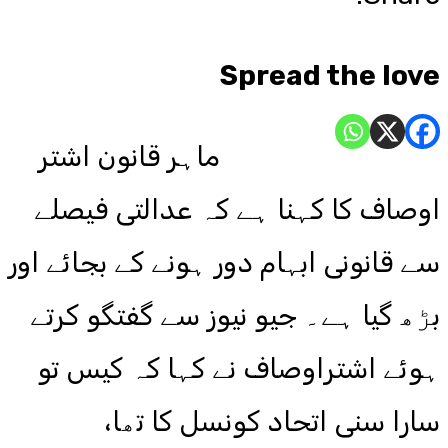
Spread the love
ماہر قانون اشتر
اوصاف کا کہنا ہے کہ عدالتی فیصلے
سے قانونی ابہام دور ہونے کے بجائے اور
بڑھ گیا ہے۔ جیو نیوز سے گفتگو کرتے
ہوئے اشتراوصاف نے کہا کہ کیس تو
سارا سنی اتحاد کونسل کا تھا،