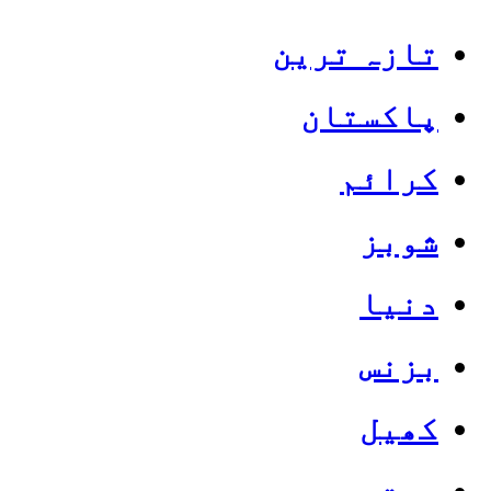
تازہ ترین
پاکستان
کرائم
شوبز
دنیا
بزنس
کھیل
صحت