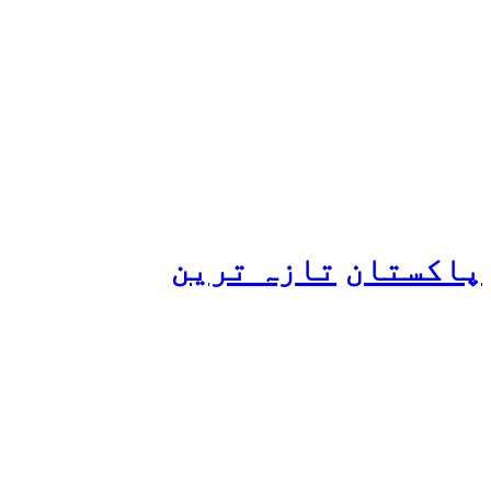
ہانیہ عامر کی بہن ایشا
عامر کی بولڈ تصاویر وائرل
ہو گئیں
پاکستان
تازہ ترین
پیٹرول کی قیمتوں میں اضافے
کی وجہ کیا ہے؟ وزیرِ
پیٹرولیم نے پردہ اٹھا دیا