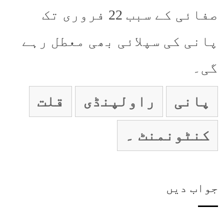
صفائی کے سبب 22 فروری تک
پانی کی سپلائی بھی معطل رہے
گی۔
پانی
راولپنڈی
قلت
کنٹونمنٹ ۔
جواب دیں