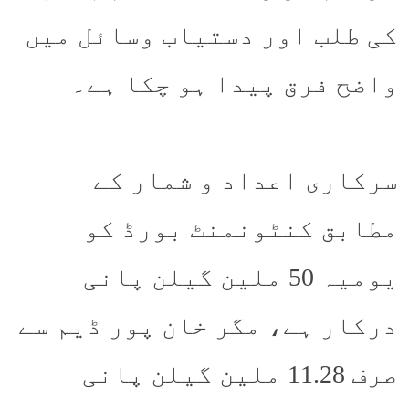
کی طلب اور دستیاب وسائل میں
واضح فرق پیدا ہو چکا ہے۔
سرکاری اعداد و شمار کے
مطابق کنٹونمنٹ بورڈ کو
یومیہ 50 ملین گیلن پانی
درکار ہے، مگر خان پور ڈیم سے
صرف 11.28 ملین گیلن پانی