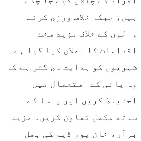
افراد کے چالان کیے جا چکے
ہیں، جبکہ خلاف ورزی کرنے
والوں کے خلاف مزید سخت
اقدامات کا اعلان کیا گیا ہے۔
شہریوں کو ہدایت دی گئی ہے کہ
وہ پانی کے استعمال میں
احتیاط کریں اور واسا کے
ساتھ مکمل تعاون کریں۔ مزید
برآں، خان پور ڈیم کی بھل