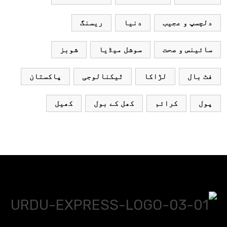
دلچسپ و عجیب
دنیا
ریسنگ
سائینس و صحت
سوشل میڈیا
شوبز
فٹ بال
لڑاکا
ٹیکنالوجی
پاکستان
پول
کرائم
کھل کے بول
کھیل