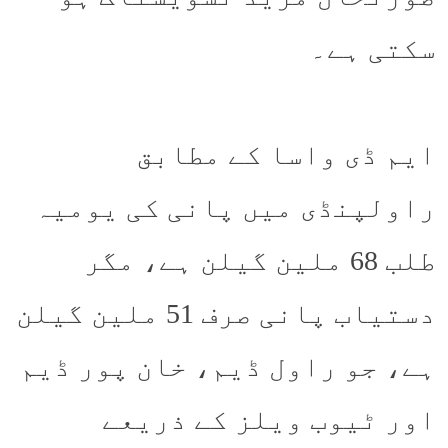
سکتی ہے۔
ایم ڈی واسا کے مطابق
راولپنڈی میں پانی کی یومیہ
طلب 68 ملین گیلن ہے، مگر
دستیاب پانی صرف 51 ملین گیلن
ہے، جو راول ڈیم، خان پور ڈیم
اور ٹیوب ویلز کے ذریعے