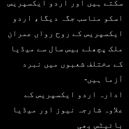
سکتے ہیں اور اردو ایکسپریس
اسکو مناسب جگہ دیگا، اردو
ایکسپریس کے روح رواں عمران
ملک پچھلے بیس سال سے میڈیا
کے مختلف شعبوں میں نبرد
آزما ہیں-
ادارہ اردو ایکسپریس کے
علاوہ شارجہ نیوز اور میڈیا
بائیٹس بھی