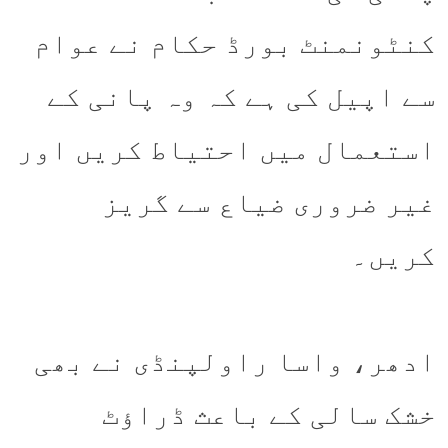
کنٹونمنٹ بورڈ حکام نے عوام
سے اپیل کی ہے کہ وہ پانی کے
استعمال میں احتیاط کریں اور
غیر ضروری ضیاع سے گریز
کریں۔
ادھر، واسا راولپنڈی نے بھی
خشک سالی کے باعث ڈراؤٹ