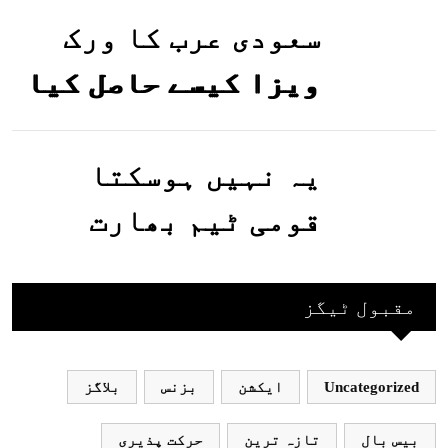
گئیں
سعودی عرب کا ورک
ویزا کیسے حاصل کیا
جاسکتا ہے؟جانیے
یہ نہیں ہوسکتا
قومی ٹیم بھارت
جاکر کھیلے اور
بھارتی ٹیم پاکستان
مقبول ٹیگز
نہ آئے، محسن نقوی
Uncategorized
ایکشن
بزنس
بلاگز
بیس بال
تازہ ترین
حرکت پذیری