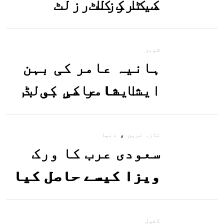
میٹرک کا رزلٹ
معلوم کریں
شوبز
ہانیہ عامر کی بہن
ایشا عامر کی بولڈ
تصاویر وائرل ہو
,
گئیں
تازہ ترین
دنیا
سعودی عرب کا ورک
ویزا کیسے حاصل کیا
جاسکتا ہے؟جانیے
کھیل