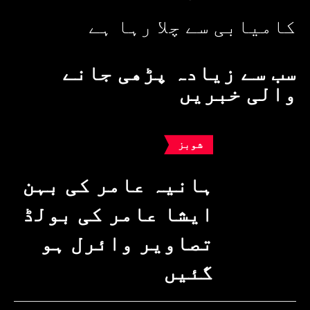
کامیابی سے چلا رہا ہے
سب سے زیادہ پڑھی جانے
والی خبریں
شوبز
ہانیہ عامر کی بہن
ایشا عامر کی بولڈ
تصاویر وائرل ہو
گئیں