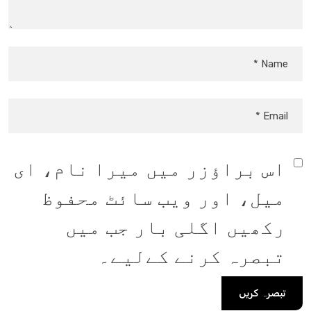
اس براؤزر میں میرا نام، ای
میل، اور ویب سائٹ محفوظ
رکھیں اگلی بار جب میں
تبصرہ کرنے کےلیے۔