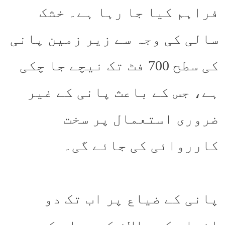
فراہم کیا جا رہا ہے۔ خشک
سالی کی وجہ سے زیر زمین پانی
کی سطح 700 فٹ تک نیچے جا چکی
ہے، جس کے باعث پانی کے غیر
ضروری استعمال پر سخت
کارروائی کی جائے گی۔
پانی کے ضیاع پر اب تک دو