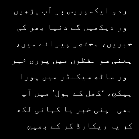
اردو ایکسپریس پر آپ پڑھیں
اور دیکھیں گے دنیا بھر کی
خبریں، مختصر پیرائے میں،
یعنی سو لفظوں میں پوری خبر
اور ساٹھ سیکنڈز میں پورا
پیکج، ‘کھل کے بول’ میں آپ
بھی اپنی خبر یا کہانی لکھ
کر یا ریکارڈ کر کے بھیج