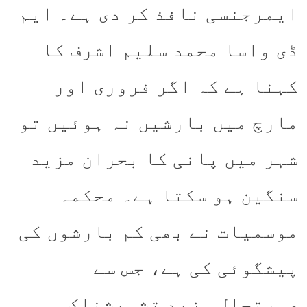
ایمرجنسی نافذ کر دی ہے۔ ایم
ڈی واسا محمد سلیم اشرف کا
کہنا ہے کہ اگر فروری اور
مارچ میں بارشیں نہ ہوئیں تو
شہر میں پانی کا بحران مزید
سنگین ہو سکتا ہے۔ محکمہ
موسمیات نے بھی کم بارشوں کی
پیشگوئی کی ہے، جس سے
صورتحال مزید تشویشناک ہو