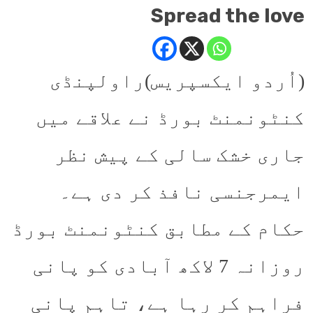
Spread the love
(اُردو ایکسپریس)راولپنڈی
کنٹونمنٹ بورڈ نے علاقے میں
جاری خشک سالی کے پیش نظر
ایمرجنسی نافذ کر دی ہے۔
حکام کے مطابق کنٹونمنٹ بورڈ
روزانہ 7 لاکھ آبادی کو پانی
فراہم کر رہا ہے، تاہم پانی