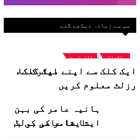
سب سے زیادہ دیکھے گئے
,
پاکستان
تازہ ترین
ایک کلک سے اپنے میٹرک کا
رزلٹ معلوم کریں
ہانیہ عامر کی بہن
ایشا عامر کی بولڈ
تصاویر وائرل ہو