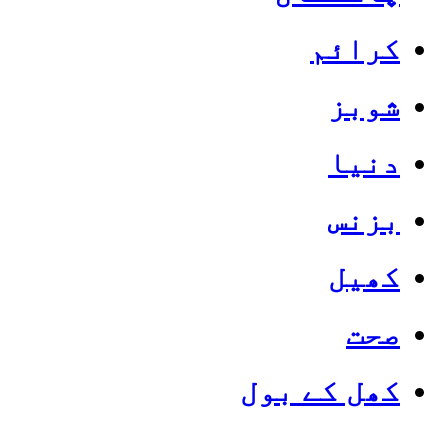
کرائم
شوبز
دنیا
بزنس
کھیل
صحت
کھل کے بول