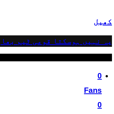
کھیل
یہ نہیں ہوسکتا قومی ٹیم بھار
ہمیں فالو کریں
0
Fans
0