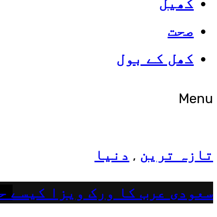
کھیل
صحت
شوبز
کھل کے بول
ہانیہ عامر کی بہن ایشا عامر 
Menu
تازہ ترین
دنیا
,
سعودی عرب کا ورک ویزا کیسے ح