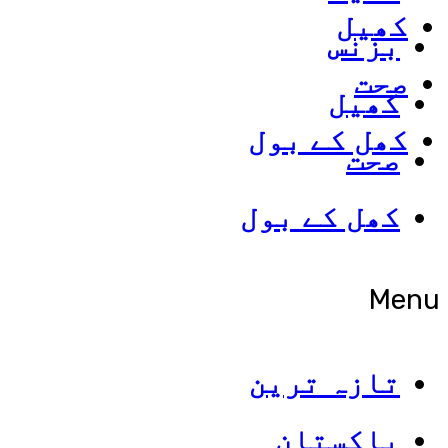
کھیل
بزنس
صحت
کھیل
کھل کے بول
صحت
کھل کے بول
Menu
تازہ ترین
پاکستان