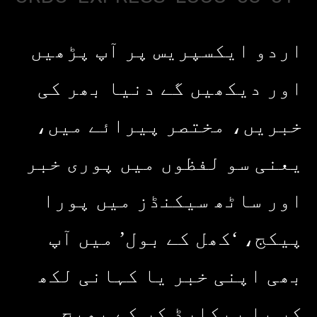
اردو ایکسپریس پر آپ پڑھیں
اور دیکھیں گے دنیا بھر کی
خبریں، مختصر پیرائے میں،
یعنی سو لفظوں میں پوری خبر
اور ساٹھ سیکنڈز میں پورا
پیکج، ‘کھل کے بول’ میں آپ
بھی اپنی خبر یا کہانی لکھ
کر یا ریکارڈ کر کے بھیج