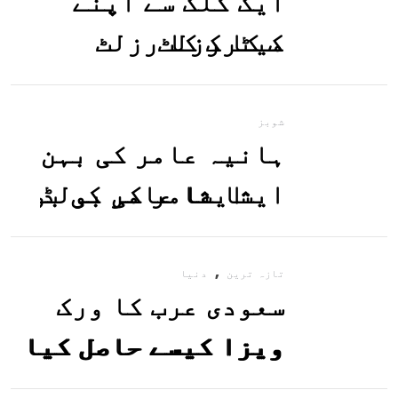
ایک کلک سے اپنے
میٹرک کا رزلٹ
معلوم کریں
شوبز
ہانیہ عامر کی بہن
ایشا عامر کی بولڈ
تصاویر وائرل ہو
,
گئیں
تازہ ترین
دنیا
سعودی عرب کا ورک
ویزا کیسے حاصل کیا
جاسکتا ہے؟جانیے