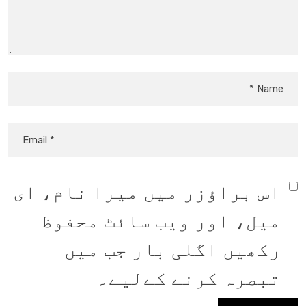
اس براؤزر میں میرا نام، ای
میل، اور ویب سائٹ محفوظ
رکھیں اگلی بار جب میں
تبصرہ کرنے کےلیے۔