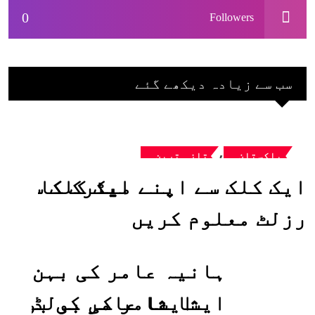
0
Followers
سب سے زیادہ دیکھے گئے
,
پاکستان
تازہ ترین
ایک کلک سے اپنے میٹرک کا
رزلٹ معلوم کریں
ہانیہ عامر کی بہن
ایشا عامر کی بولڈ