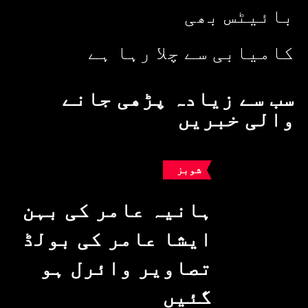
بائیٹس بھی
کامیابی سے چلا رہا ہے
سب سے زیادہ پڑھی جانے
والی خبریں
شوبز
ہانیہ عامر کی بہن
ایشا عامر کی بولڈ
تصاویر وائرل ہو
گئیں