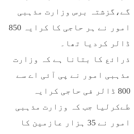
گے،گزشتہ برس وزارت مذہبی
امور نے ہر حاجی کا کرایہ 850
ڈالر کردیا تھا۔
ذرائع کا بتانا ہے کہ وزارت
مذہبی امور نے پی آئی اے سے
800 ڈالر فی حاجی کرایہ
طےکرلیا جب کہ وزارت مذہبی
امور نے 35 ہزار عازمین کا