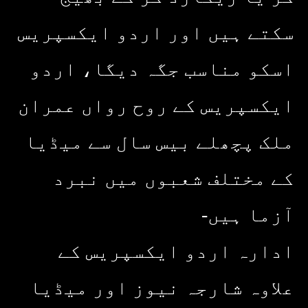
سکتے ہیں اور اردو ایکسپریس
اسکو مناسب جگہ دیگا، اردو
ایکسپریس کے روح رواں عمران
ملک پچھلے بیس سال سے میڈیا
کے مختلف شعبوں میں نبرد
آزما ہیں-
ادارہ اردو ایکسپریس کے
علاوہ شارجہ نیوز اور میڈیا