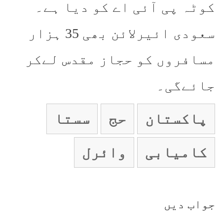
کوٹہ پی آئی اے کو دیا ہے۔
سعودی ائیرلائن بھی 35 ہزار
مسافروں کو حجاز مقدس لےکر
جائےگی۔
پاکستان
حج
سستا
کامیابی
وائرل
جواب دیں