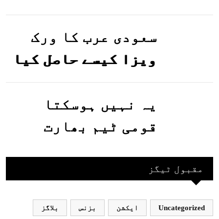
تصاویر وائرل ہو
گئیں
سعودی عرب کا ورک
ویزا کیسے حاصل کیا
جاسکتا ہے؟جانیے
یہ نہیں ہوسکتا
قومی ٹیم بھارت
جاکر کھیلے اور
بھارتی ٹیم پاکستان
مقبول ٹیگز
نہ آئے، محسن نقوی
Uncategorized
ایکشن
بزنس
بلاگز