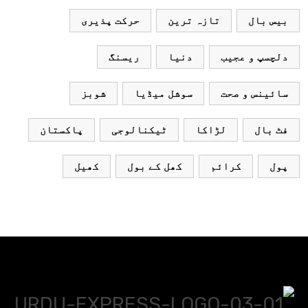
بیس بال
تازہ ترین
حرکت پذیری
دلچسپ و عجیب
دنیا
ریسنگ
سائینس و صحت
سوشل میڈیا
شوبز
فٹ بال
لڑاکا
ٹیکنالوجی
پاکستان
پول
کرائم
کھل کے بول
کھیل