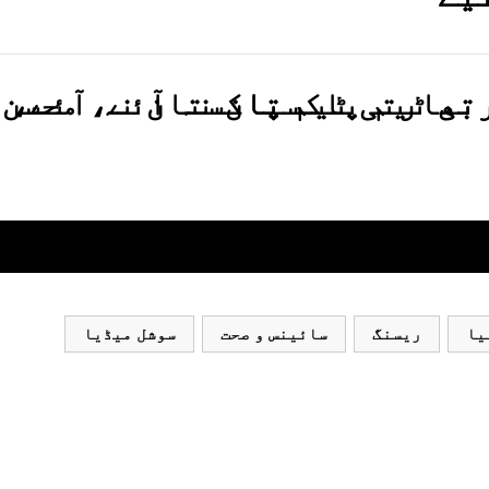
تی ٹیم پاکستان نہ آئے، محسن
یا
ریسنگ
سائینس و صحت
سوشل میڈیا