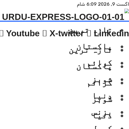
اگست 9, 2026 6:09 شام
تازہ ترین
Youtube
X-twitter
Linkedin
پاکستان
تازہ ترین
کرائم
پاکستان
شوبز
کرائم
دنیا
شوبز
بزنس
دنیا
کھیل