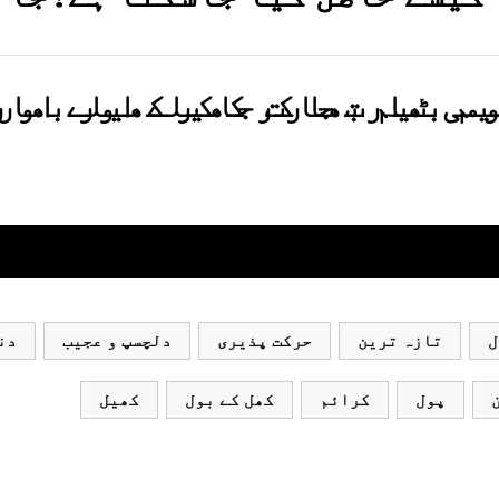
یم بھارت جاکر کھیلے اور بھار
ل
تازہ ترین
حرکت پذیری
دلچسپ و عجیب
دن
پول
کرائم
کھل کے بول
کھیل