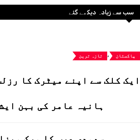
سب سے زیادہ دیکھے گئے
,
پاکستان
تازہ ترین
ایک کلک سے اپنے میٹرک کا رزل
ہانیہ عامر کی بہن ایش
سعودی عرب کا ورک ویزا