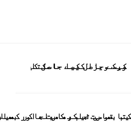
ا عامر کی بولڈ تصاویر وائرل
 کیسے حاصل کیا جاسکتا
یم بھارت جاکر کھیلے اور بھار