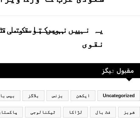
یہ نہیں ہوسکتا قومی ٹ
نقوی
مقبول ٹیگز
Uncategorized
ایکشن
بزنس
بلاگز
بیس با
شوبز
فٹ بال
لڑاکا
ٹیکنالوجی
پاکستان