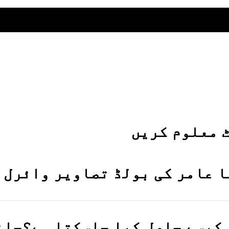
ٹ معلوم کریں
ا عامر کی بولڈ تصاویر وائرل 
 کیسے حاصل کیا جاسکتا ہے؟جان