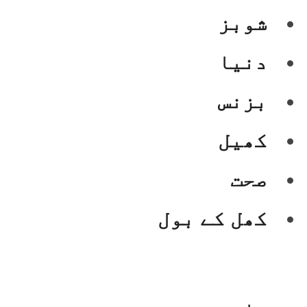
شوبز
دنیا
بزنس
کھیل
صحت
کھل کے بول