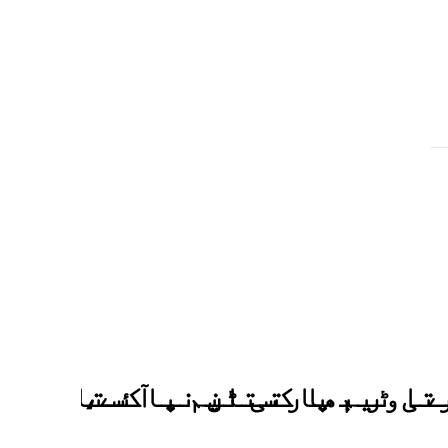
تی ٹیم پاکستان نہ آئے،