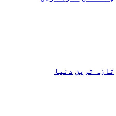
پیٹرول کی قیمتوں میں اضافے
کی وجہ کیا ہے؟ وزیرِ
پیٹرولیم نے پردہ اٹھا دیا
تازہ ترین
دنیا
مسافروں سے بھری فیری کو
حادثہ، 41 افراد ہلاک، 61
تاحال لاپتہ