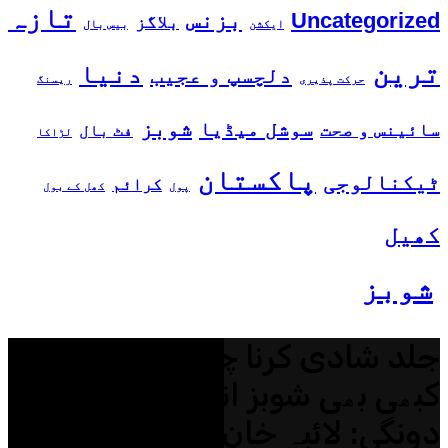
تازہ
بزنس
Uncategorized
بلاگز
ایکشن
بیس بال
ترین
دنیا
دلچسپ و عجیب
حرکت پذیری
ریسنگ
شوبز
سوشل میڈیا
سائینس و صحت
فٹ بال
لڑاکا
پاکستان
ٹیکنالوجی
کرائم
پول
کھل کے بول
کھیل
شوبز
جلد شادی کرنا چاہتی ہوں،
کبھی بھی شوبز انڈسٹری چھوڑ
دونگی: لائبہ خان