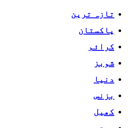
تازہ ترین
پاکستان
کرائم
شوبز
دنیا
بزنس
کھیل
صحت