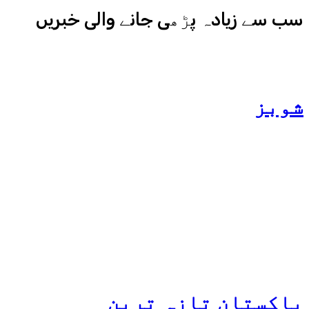
سب سے زیادہ پڑھی جانے والی خبریں
شوبز
ہانیہ عامر کی بہن ایشا
عامر کی بولڈ تصاویر وائرل
ہو گئیں
پاکستان
تازہ ترین