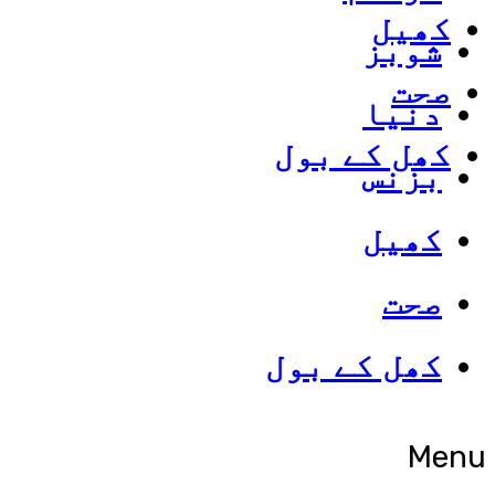
کھیل
شوبز
صحت
دنیا
کھل کے بول
بزنس
کھیل
صحت
کھل کے بول
Menu