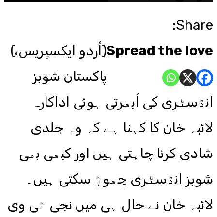
Share:
Spread the love
(اُردو ایکسپریس،)
پاکستان شوبز
انڈسٹری کی اُبھرتی ہوئی اداکارہ
لائبہ خان کا کہنا ہے کہ وہ جلدی
شادی کرنا چاہتی ہیں اور کبھی بھی
شوبز انڈسٹری چھوڑ سکتی ہیں۔
لائبہ خان نے حال ہی میں نجی ٹی وی