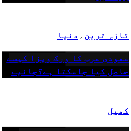
تازہ ترین
دنیا
,
سعودی عرب کا ورک ویزا کیسے
حاصل کیا جاسکتا ہے؟جانیے
کھیل