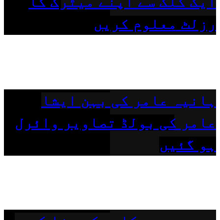
ایک کلک سے اپنے میٹرک کا
رزلٹ معلوم کریں
ہانیہ عامر کی بہن ایشا
عامر کی بولڈ تصاویر وائرل
ہو گئیں