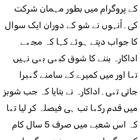
کے پروگرام میں بطور مہمان شرکت
کی۔اُنہوں نے شو کے دوران ایک سوال
کا جواب دیتے ہوئے کہا کہ مجھے
اداکارہ بننے کا شوق کبھی بھی نہیں
تھا اور میں کمیرے کے سامنے گھبرا
جاتی تھی۔اداکارہ نے بتایا کہ جب شوبز
میں قدم رکھا تب ہی فیصلہ کر لیا تھا
کہ اس شعبے میں صرف 5 سال کام