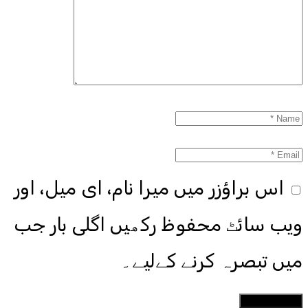
اس براؤزر میں میرا نام، ای میل، اور
ویب سائٹ محفوظ رکھیں اگلی بار جب
میں تبصرہ کرنے کےلیے۔