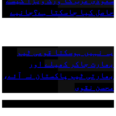
سعودی عرب کا ورک ویزا کیسے
حاصل کیا جاسکتا ہے؟جانیے
یہ نہیں ہوسکتا قومی ٹیم
بھارت جاکر کھیلے اور
بھارتی ٹیم پاکستان نہ آئے،
محسن نقوی
مقبول ٹیگز