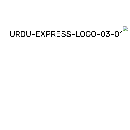
اردو ایکسپریس پر آپ پڑھیں اور
دیکھیں گے دنیا بھر کی خبریں، مختصر
پیرائے میں، یعنی سو لفظوں میں پوری
خبر اور ساٹھ سیکنڈز میں پورا پیکج،
‘کھل کے بول’ میں آپ بھی اپنی خبر یا
کہانی لکھ کر یا ریکارڈ کر کے بھیج