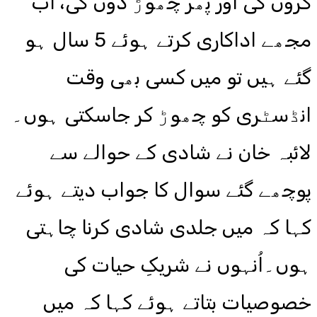
کروں گی اور پھر چھوڑ دوں گی، اب
مجھے اداکاری کرتے ہوئے 5 سال ہو
گئے ہیں تو میں کسی بھی وقت
انڈسٹری کو چھوڑ کر جاسکتی ہوں۔
لائبہ خان نے شادی کے حوالے سے
پوچھے گئے سوال کا جواب دیتے ہوئے
کہا کہ میں جلدی شادی کرنا چاہتی
ہوں۔اُنہوں نے شریکِ حیات کی
خصوصیات بتاتے ہوئے کہا کہ میں