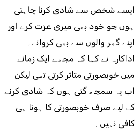
ایسے شخص سے شادی کرنا چاہتی
ہوں جو خود بھی میری عزت کرے اور
اپنے گھر والوں سے بھی کروائے۔
اداکارہ نے کہا کہ مجھے ایک زمانے
میں خوبصورتی متاثر کرتی تھی لیکن
اب یہ سمجھ گئی ہوں کہ شادی کرنے
کے لیے صرف خوبصورتی کا ہونا ہی
کافی نہیں۔