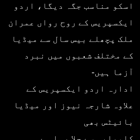
اسکو مناسب جگہ دیگا، اردو
ایکسپریس کے روح رواں عمران
ملک پچھلے بیس سال سے میڈیا
کے مختلف شعبوں میں نبرد
آزما ہیں-
ادارہ اردو ایکسپریس کے
علاوہ شارجہ نیوز اور میڈیا
بائیٹس بھی
کامیابی سے چلا رہا ہے