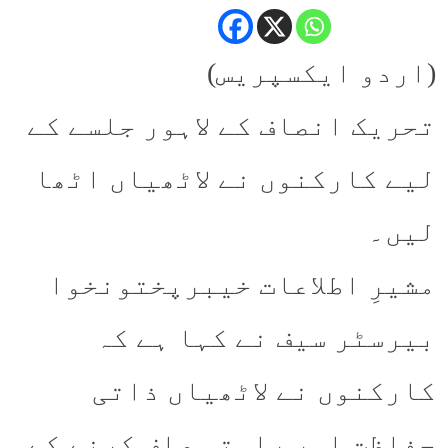
(اردو ایکسپریس)
تحریک انصاف کے لاہور جلسے کے
لیے کارکنوں نے لاٹھیاں اٹھا
لیں۔
مشیرِ اطلاعات خیبرپختونخوا
بیرسٹر سیف نے کہا ہے کہ
کارکنوں نے لاٹھیاں ذاتی
حفاظت اور راستہ صاف کرنے کے