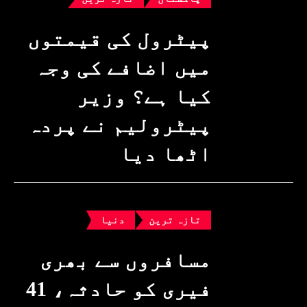
پیٹرول کی قیمتوں
میں اضافے کی وجہ
کیا ہے؟ وزیرِ
پیٹرولیم نے پردہ
اٹھا دیا
تازہ ترین
دنیا
مسافروں سے بھری
فیری کو حادثہ، 41