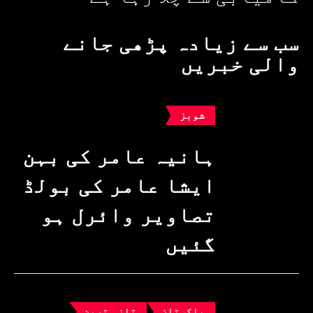
سب سے زیادہ پڑھی جانے
والی خبریں
شوبز
ہانیہ عامر کی بہن
ایشا عامر کی بولڈ
تصاویر وائرل ہو
گئیں
پاکستان
تازہ ترین