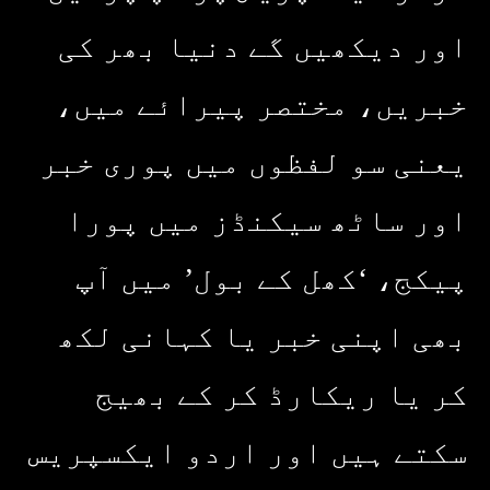
اور دیکھیں گے دنیا بھر کی
خبریں، مختصر پیرائے میں،
یعنی سو لفظوں میں پوری خبر
اور ساٹھ سیکنڈز میں پورا
پیکج، ‘کھل کے بول’ میں آپ
بھی اپنی خبر یا کہانی لکھ
کر یا ریکارڈ کر کے بھیج
سکتے ہیں اور اردو ایکسپریس