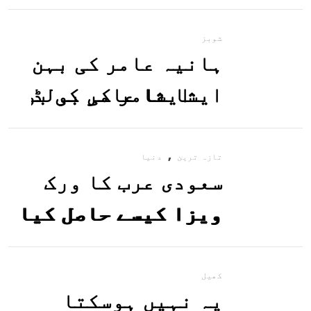
معلوم کریں
شوبز
ہانیہ عامر کی بہن
ایشا عامر کی بولڈ
تصاویر وائرل ہو
,
گئیں
تازہ ترین
دنیا
سعودی عرب کا ورک
ویزا کیسے حاصل کیا
جاسکتا ہے؟جانیے
کھیل
یہ نہیں ہوسکتا