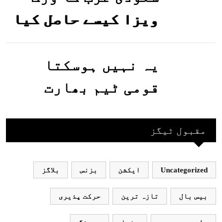
ویزا کیسے حاصل کیا
جاسکتا ہے؟جانیے
یہ نہیں ہوسکتا
قومی ٹیم بھارت
جاکر کھیلے اور
بھارتی ٹیم پاکستان
مقبول ٹیگز
نہ آئے، محسن نقوی
Uncategorized
ایکشن
بزنس
بلاگز
بیس بال
تازہ ترین
حرکت پذیری