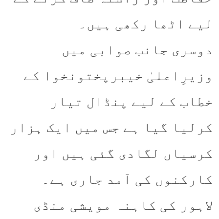
لیے اٹھا رکھی ہیں۔
دوسری جانب صوابی میں
وزیرِاعلیٰ خیبرپختونخوا کے
خطاب کے لیے پنڈال تیار
کرلیا گیا ہے جس میں ایک ہزار
کرسیاں لگادی گئی ہیں اور
کارکنوں کی آمد جاری ہے۔
لاہور کی کاہنہ مویشی منڈی