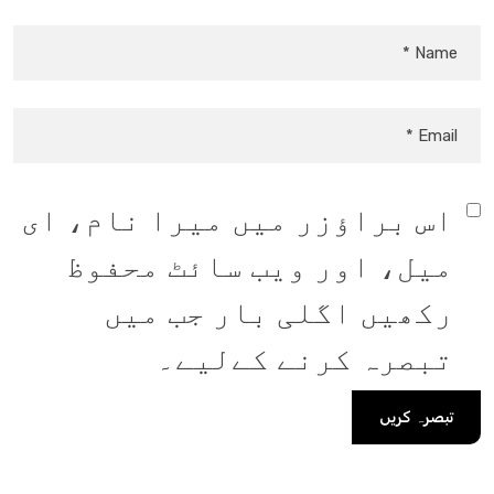
اس براؤزر میں میرا نام، ای
میل، اور ویب سائٹ محفوظ
رکھیں اگلی بار جب میں
تبصرہ کرنے کےلیے۔