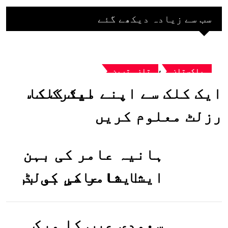
سب سے زیادہ دیکھے گئے
,
پاکستان
تازہ ترین
ایک کلک سے اپنے میٹرک کا
رزلٹ معلوم کریں
ہانیہ عامر کی بہن
ایشا عامر کی بولڈ
تصاویر وائرل ہو
گئیں
سعودی عرب کا ورک