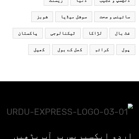
دلچسپ و عجیب
دنیا
ریسنگ
سائینس و صحت
سوشل میڈیا
شوبز
فٹ بال
لڑاکا
ٹیکنالوجی
پاکستان
پول
کرائم
کھل کے بول
کھیل
اردو ایکسپریس پر آپ پڑھیں