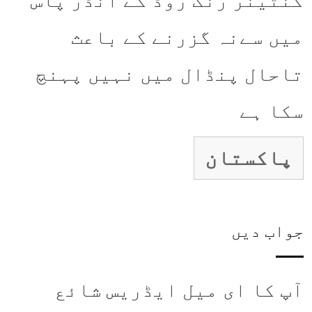
کنٹینر رنگ روڈ کے انڈر پاس
میں سےنہ گزرنے کے باعث
تاحال پنڈال میں نہیں پہنچ
سکا ہے
پاکستان
جواب دیں
آپ کا ای میل ایڈریس شائع