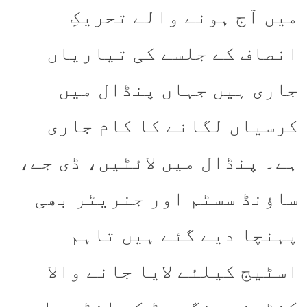
میں آج ہونے والے تحریکِ
انصاف کے جلسے کی تیاریاں
جاری ہیں جہاں پنڈال میں
کرسیاں لگانے کا کام جاری
ہے۔ پنڈال میں لائٹیں، ڈی جے،
ساؤنڈ سسٹم اور جنریٹر بھی
پہنچا دیے گئے ہیں تاہم
اسٹیج کیلئے لایا جانے والا