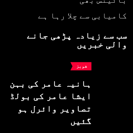
کامیابی سے چلا رہا ہے
سب سے زیادہ پڑھی جانے
والی خبریں
شوبز
ہانیہ عامر کی بہن
ایشا عامر کی بولڈ
تصاویر وائرل ہو
گئیں