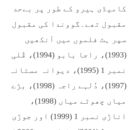
کامیڈی ہیرو کے طور پر بےحد
مقبول تھے۔گووندا کی مقبول
سپر ہٹ فلموں میں آنکھیں
(1993)، راجا بابو (1994)، قُلی
نمبر 1 (1995)، دیوانہ مستانہ
(1997)، دُلہے راجہ (1998)، بڑے
میاں چھوٹے میاں (1998)،
اناڑی نمبر 1 (1999) اور جوڑی