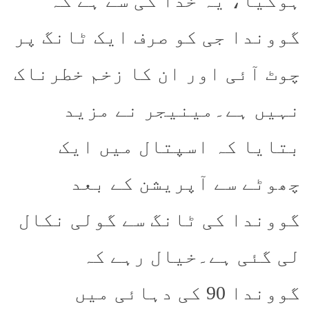
ہوگیا، یہ خدا کی سے ہے کہ
گووندا جی کو صرف ایک ٹانگ پر
چوٹ آئی اور ان کا زخم خطرناک
نہیں ہے۔مینیجر نے مزید
بتایا کہ اسپتال میں ایک
چھوٹے سے آپریشن کے بعد
گووندا کی ٹانگ سے گولی نکال
لی گئی ہے۔خیال رہے کہ
گووندا 90 کی دہائی میں