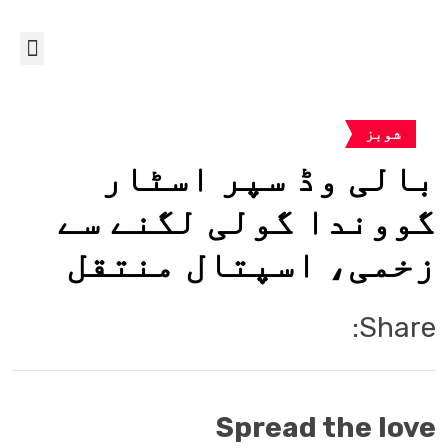
شوبز
بالی وڈ سپر اسٹار
گووندا گولی لگنے سے
زخمی، اسپتال منتقل
Share:
Spread the love