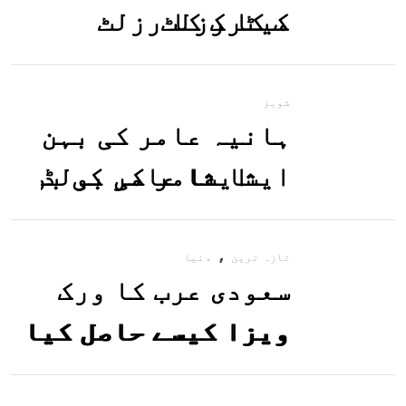
میٹرک کا رزلٹ
معلوم کریں
شوبز
ہانیہ عامر کی بہن
ایشا عامر کی بولڈ
تصاویر وائرل ہو
,
گئیں
تازہ ترین
دنیا
سعودی عرب کا ورک
ویزا کیسے حاصل کیا
جاسکتا ہے؟جانیے