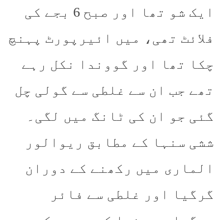
ایک شو تھا اور صبح 6 بجے کی
فلائٹ تھی، میں ائیرپورٹ پہنچ
چکا تھا اور گووندا نکل رہے
تھے جب ان سے غلطی سے گولی چل
گئی جو ان کی ٹانگ میں لگی۔
ششی سنہا کے مطابق ریوالور
الماری میں رکھنے کے دوران
گرگیا اور غلطی سے فائر