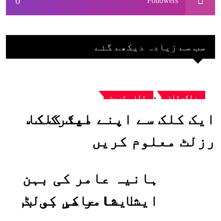
0
Followers
سب سے زیادہ دیکھے گئے
,
پاکستان
تازہ ترین
ایک کلک سے اپنے میٹرک کا
رزلٹ معلوم کریں
ہانیہ عامر کی بہن
ایشا عامر کی بولڈ