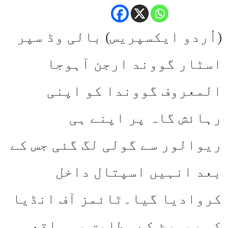
(اُردو ایکسپریس) بالی وڈ سپر
اسٹار گووند ارجن آہوجا
المعروف گووندا کو اپنی
رہائش گاہ پر اپنے ہی
ریوالور سے گولی لگ گئی جس کے
بعد انہیں اسپتال داخل
کروادیا گیا۔ٹائمز آف انڈیا
کی رپورٹ کے مطابق یہ واقعہ