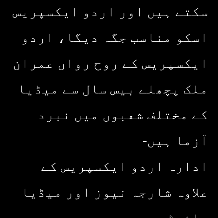
سکتے ہیں اور اردو ایکسپریس
اسکو مناسب جگہ دیگا، اردو
ایکسپریس کے روح رواں عمران
ملک پچھلے بیس سال سے میڈیا
کے مختلف شعبوں میں نبرد
آزما ہیں-
ادارہ اردو ایکسپریس کے
علاوہ شارجہ نیوز اور میڈیا
بائیٹس بھی