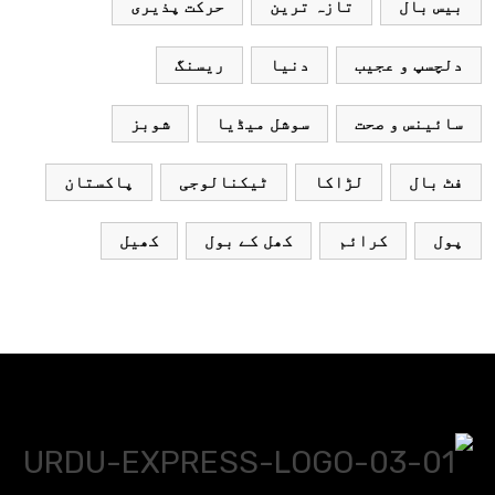
بیس بال
تازہ ترین
حرکت پذیری
دلچسپ و عجیب
دنیا
ریسنگ
سائینس و صحت
سوشل میڈیا
شوبز
فٹ بال
لڑاکا
ٹیکنالوجی
پاکستان
پول
کرائم
کھل کے بول
کھیل