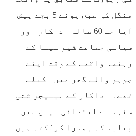
منگل کی صبح پونے 5 بجے پیش
آیا جب 60 سالہ اداکار اور
سیاسی جماعت شیو سینا کے
رہنما واقعے کے وقت اپنے
جوہو والے گھر میں اکیلے
تھے۔ اداکار کے مینیجر ششی
سنہا نے ابتدائی بیان میں
بتایا کہ ہمارا کولکتہ میں