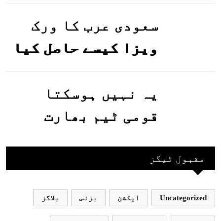
تصاویر وائرل ہو
گئیں
سعودی عرب کا ورک
ویزا کیسے حاصل کیا
جاسکتا ہے؟جانیے
یہ نہیں ہوسکتا
قومی ٹیم بھارت
جاکر کھیلے اور
بھارتی ٹیم پاکستان
مقبول ٹیگز
نہ آئے، محسن نقوی
Uncategorized
ایکشن
بزنس
بلاگز