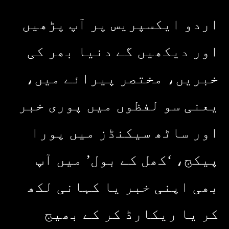
اردو ایکسپریس پر آپ پڑھیں
اور دیکھیں گے دنیا بھر کی
خبریں، مختصر پیرائے میں،
یعنی سو لفظوں میں پوری خبر
اور ساٹھ سیکنڈز میں پورا
پیکج، ‘کھل کے بول’ میں آپ
بھی اپنی خبر یا کہانی لکھ
کر یا ریکارڈ کر کے بھیج