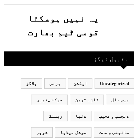
جاسکتا ہے؟جانیے
یہ نہیں ہوسکتا
قومی ٹیم بھارت
جاکر کھیلے اور
بھارتی ٹیم پاکستان
مقبول ٹیگز
نہ آئے، محسن نقوی
Uncategorized
ایکشن
بزنس
بلاگز
بیس بال
تازہ ترین
حرکت پذیری
دلچسپ و عجیب
دنیا
ریسنگ
سائینس و صحت
سوشل میڈیا
شوبز