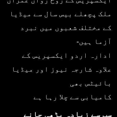
ملک پچھلے بیس سال سے میڈیا
کے مختلف شعبوں میں نبرد
آزما ہیں-
ادارہ اردو ایکسپریس کے
علاوہ شارجہ نیوز اور میڈیا
بائیٹس بھی
کامیابی سے چلا رہا ہے
سب سے زیادہ پڑھی جانے