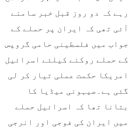
رہے کہ دو روز قبل خبر سامنے
آئی تھی کہ ایران پر حملے کے
جواب میں فلسطینی حامی گروپس
کے حملے روکنے کیلئے اسرائیل
امریکا حکمت عملی تیار کر لی
گئی ہے۔صیہونی میڈیا کا
بتانا تھا کہ اسرائیل حملے
میں ایران کی فوجی اور انرجی