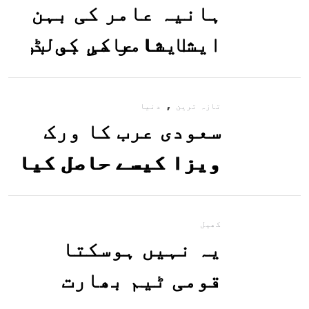
ہانیہ عامر کی بہن
ایشا عامر کی بولڈ
تصاویر وائرل ہو
,
گئیں
تازہ ترین
دنیا
سعودی عرب کا ورک
ویزا کیسے حاصل کیا
جاسکتا ہے؟جانیے
کھیل
یہ نہیں ہوسکتا
قومی ٹیم بھارت