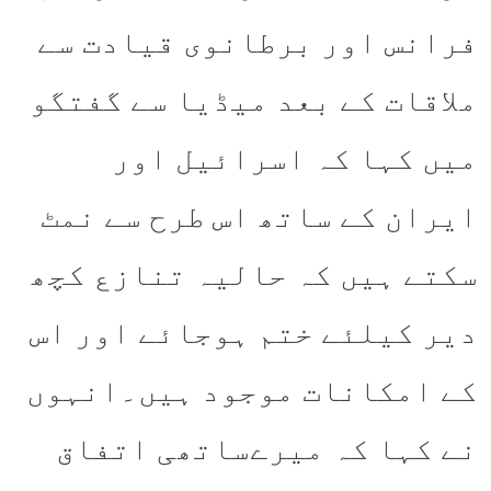
فرانس اور برطانوی قیادت سے
ملاقات کے بعد میڈیا سے گفتگو
میں کہا کہ اسرائیل اور
ایران کے ساتھ اس طرح سے نمٹ
سکتے ہیں کہ حالیہ تنازع کچھ
دیر کیلئے ختم ہوجائے اور اس
کے امکانات موجود ہیں۔انہوں
نے کہا کہ میرےساتھی اتفاق