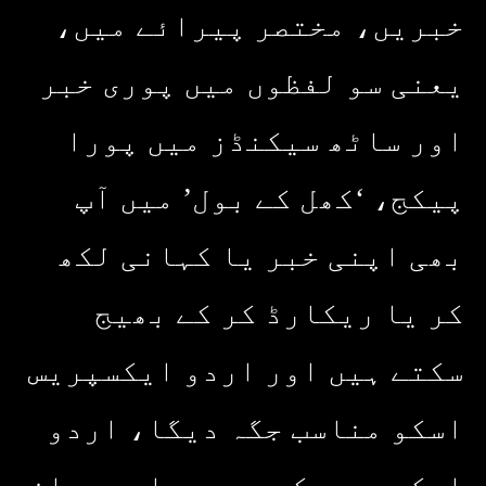
خبریں، مختصر پیرائے میں،
یعنی سو لفظوں میں پوری خبر
اور ساٹھ سیکنڈز میں پورا
پیکج، ‘کھل کے بول’ میں آپ
بھی اپنی خبر یا کہانی لکھ
کر یا ریکارڈ کر کے بھیج
سکتے ہیں اور اردو ایکسپریس
اسکو مناسب جگہ دیگا، اردو
ایکسپریس کے روح رواں عمران