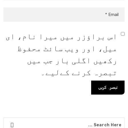
اس براؤزر میں میرا نام، ای
میل، اور ویب سائٹ محفوظ
رکھیں اگلی بار جب میں
تبصرہ کرنے کےلیے۔