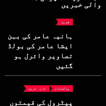
والی خبریں
شوبز
ہانیہ عامر کی بہن
ایشا عامر کی بولڈ
تصاویر وائرل ہو
گئیں
پاکستان
تازہ ترین
پیٹرول کی قیمتوں