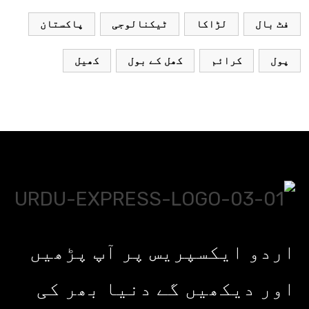
فٹ بال
لڑاکا
ٹیکنالوجی
پاکستان
پول
کرائم
کھل کے بول
کھیل
اردو ایکسپریس پر آپ پڑھیں
اور دیکھیں گے دنیا بھر کی