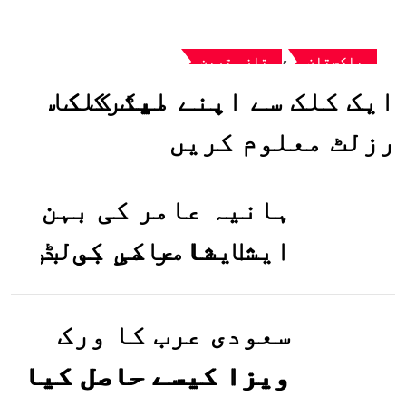
,
پاکستان
تازہ ترین
ایک کلک سے اپنے میٹرک کا
رزلٹ معلوم کریں
ہانیہ عامر کی بہن
ایشا عامر کی بولڈ
تصاویر وائرل ہو
گئیں
سعودی عرب کا ورک
ویزا کیسے حاصل کیا