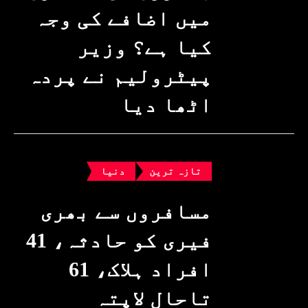
میں اضافے کی وجہ
کیا ہے؟ وزیرِ
پیٹرولیم نے پردہ
اٹھا دیا
تازہ ترین
دنیا
مسافروں سے بھری
فیری کو حادثہ، 41
افراد ہلاک، 61
تاحال لاپتہ