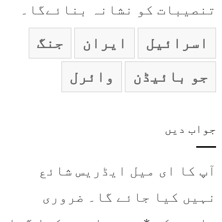
تنصیبات کو نشانہ بنائےگا۔
اسرائیل
ایران
جنگ
جو بائیڈن
وائرل
جواب دیں
آپ کا ای میل ایڈریس شائع
نہیں کیا جائے گا۔
ضروری