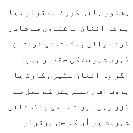
پشاور ہائی کورٹ نے قرار دیا
ہے کہ افغان باشندوں سے شادی
کرنے والی پاکستانی خواتین
دُہری شہریت کی حقدار ہیں۔
اگر وہ افغان سٹیزن کارڈ یا
پروف آف رجسٹریشن کے عمل سے
گزر رہی ہوں تب بھی پاکستانی
شہریت پر اُن کا حق برقرار