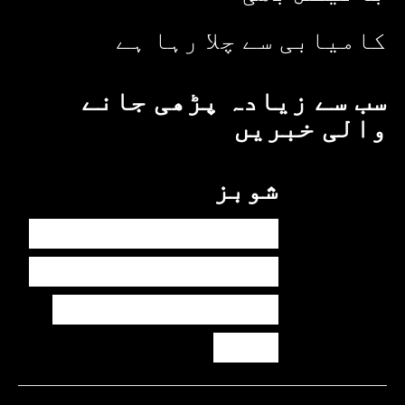
کامیابی سے چلا رہا ہے
سب سے زیادہ پڑھی جانے
والی خبریں
شوبز
ہانیہ عامر کی بہن
ایشا عامر کی بولڈ
تصاویر وائرل ہو
گئیں