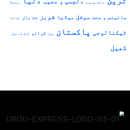
ترین
دنیا
دلچسپ و عجیب
حرکت پذیری
ریسنگ
شوبز
سوشل میڈیا
سائینس و صحت
فٹ بال
لڑاکا
پاکستان
ٹیکنالوجی
کرائم
پول
کھل کے بول
کھیل