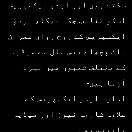
سکتے ہیں اور اردو ایکسپریس
اسکو مناسب جگہ دیگا، اردو
ایکسپریس کے روح رواں عمران
ملک پچھلے بیس سال سے میڈیا
کے مختلف شعبوں میں نبرد
آزما ہیں-
ادارہ اردو ایکسپریس کے
علاوہ شارجہ نیوز اور میڈیا
بائیٹس بھی