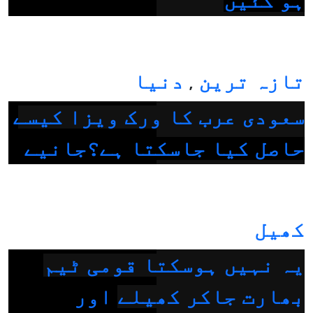
ہو گئیں
تازہ ترین
دنیا
,
سعودی عرب کا ورک ویزا کیسے
حاصل کیا جاسکتا ہے؟جانیے
کھیل
یہ نہیں ہوسکتا قومی ٹیم
بھارت جاکر کھیلے اور