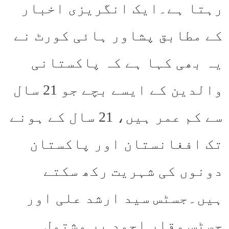
رہتا ہے۔ایک انگریزی اخبار
کے مطابق پشاور ہائی کورٹ نے
یہ بھی کہا ہے کہ پاکستانی
والدین کے ایسے بچے جو 21 سال
سے کم عمر ہیں، 21 سال کے ہونے
تک افغانستان اور پاکستان
دونوں کی شہریت رکھ سکتے
ہیں۔جسٹس سید ارشد علی اور
جسٹس وقار احمد پر مشتمل