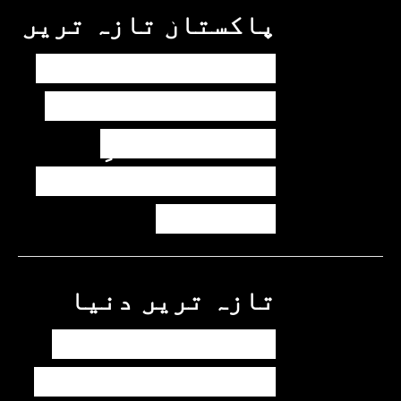
پاکستان
تازہ ترین
پیٹرول کی قیمتوں
میں اضافے کی وجہ
کیا ہے؟ وزیرِ
پیٹرولیم نے پردہ
اٹھا دیا
تازہ ترین
دنیا
مسافروں سے بھری
فیری کو حادثہ، 41