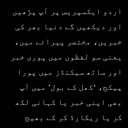
اردو ایکسپریس پر آپ پڑھیں
اور دیکھیں گے دنیا بھر کی
خبریں، مختصر پیرائے میں،
یعنی سو لفظوں میں پوری خبر
اور ساٹھ سیکنڈز میں پورا
پیکج، ‘کھل کے بول’ میں آپ
بھی اپنی خبر یا کہانی لکھ
کر یا ریکارڈ کر کے بھیج