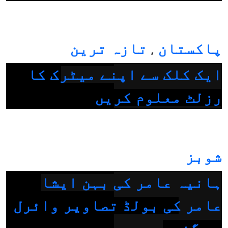
پاکستان
تازہ ترین
,
ایک کلک سے اپنے میٹرک کا
رزلٹ معلوم کریں
شوبز
ہانیہ عامر کی بہن ایشا
عامر کی بولڈ تصاویر وائرل