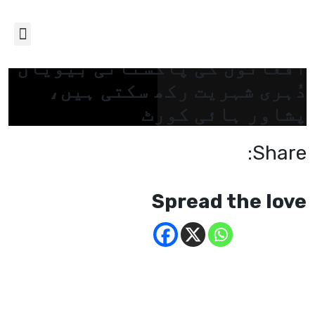
افغانوں کی پاکستانی بیویاں
دُہری شہریت رکھ سکتی ہیں،
پشاور ہائی کورٹ
Share:
Spread the love