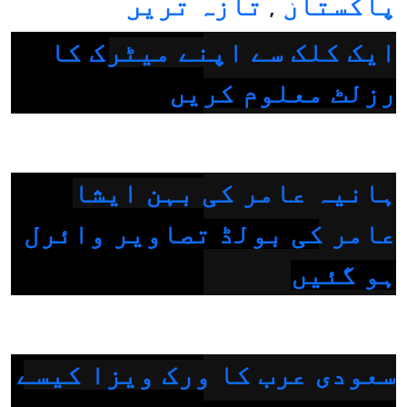
پاکستان
تازہ ترین
,
ایک کلک سے اپنے میٹرک کا
رزلٹ معلوم کریں
ہانیہ عامر کی بہن ایشا
عامر کی بولڈ تصاویر وائرل
ہو گئیں
سعودی عرب کا ورک ویزا کیسے