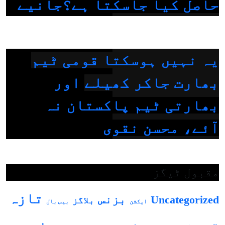
حاصل کیا جاسکتا ہے؟جانیے
یہ نہیں ہوسکتا قومی ٹیم
بھارت جاکر کھیلے اور
بھارتی ٹیم پاکستان نہ
آئے، محسن نقوی
مقبول ٹیگز
تازہ
بزنس
Uncategorized
بلاگز
بیس بال
ایکشن