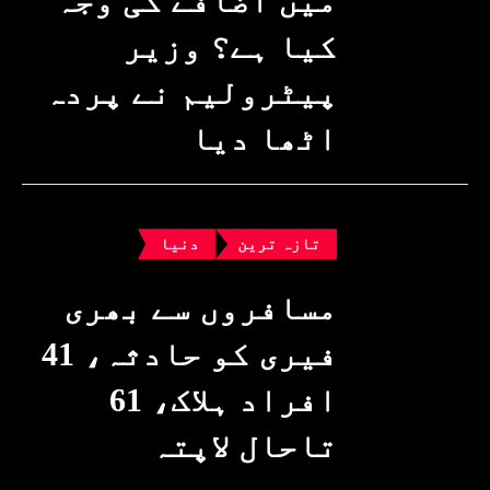
میں اضافے کی وجہ
کیا ہے؟ وزیرِ
پیٹرولیم نے پردہ
اٹھا دیا
دنیا
تازہ ترین
مسافروں سے بھری
فیری کو حادثہ، 41
افراد ہلاک، 61
تاحال لاپتہ