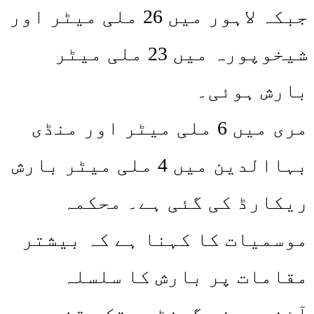
جبکہ لاہور میں 26 ملی میٹر اور
شیخوپورہ میں 23 ملی میٹر
بارش ہوئی۔
مری میں 6 ملی میٹر اور منڈی
بہاالدین میں 4 ملی میٹر بارش
ریکارڈ کی گئی ہے۔ محکمہ
موسمیات کا کہنا ہے کہ بیشتر
مقامات پر بارش کا سلسلہ
آئندہ چند گھنٹوں تک وقفے