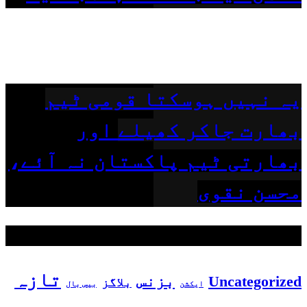
یہ نہیں ہوسکتا قومی ٹیم
بھارت جاکر کھیلے اور
بھارتی ٹیم پاکستان نہ آئے،
محسن نقوی
مقبول ٹیگز
تازہ
بزنس
Uncategorized
بلاگز
بیس بال
ایکشن