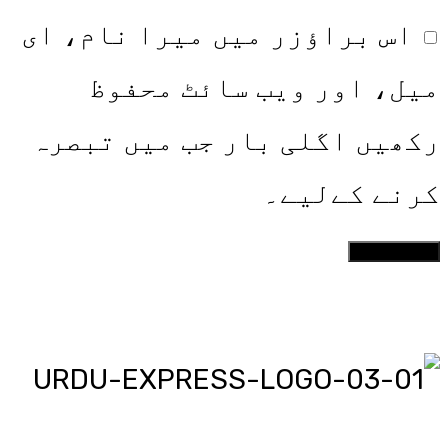
اس براؤزر میں میرا نام، ای
میل، اور ویب سائٹ محفوظ
رکھیں اگلی بار جب میں تبصرہ
کرنے کےلیے۔
اردو ایکسپریس پر آپ پڑھیں