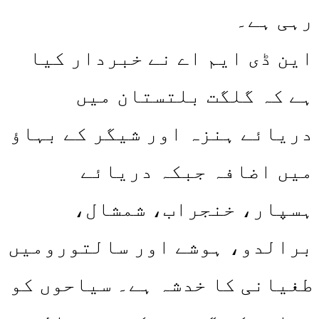
رہی ہے۔
این ڈی ایم اے نے خبردار کیا
ہے کہ گلگت بلتستان میں
دریائے ہنزہ اور شیگر کے بہاؤ
میں اضافہ جبکہ دریائے
ہسپار، خنجراب، شمشال،
برالدو، ہوشے اور سالتورومیں
طغیانی کا خدشہ ہے۔ سیاحوں کو