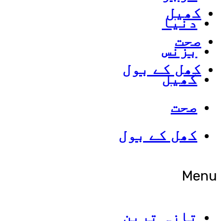
کھیل
دنیا
صحت
بزنس
کھل کے بول
کھیل
صحت
کھل کے بول
Menu
تازہ ترین