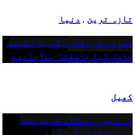
تازہ ترین
دنیا
,
سعودی عرب کا ورک ویزا کیسے
حاصل کیا جاسکتا ہے؟جانیے
کھیل
یہ نہیں ہوسکتا قومی ٹیم
بھارت جاکر کھیلے اور