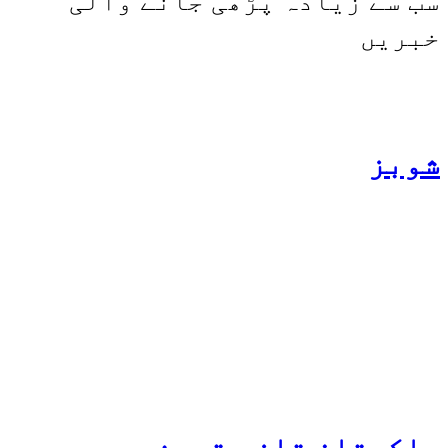
سب سے زیادہ پڑھی جانے والی
خبریں
شوبز
ہانیہ عامر کی بہن ایشا
عامر کی بولڈ تصاویر وائرل
ہو گئیں
پاکستان
تازہ ترین