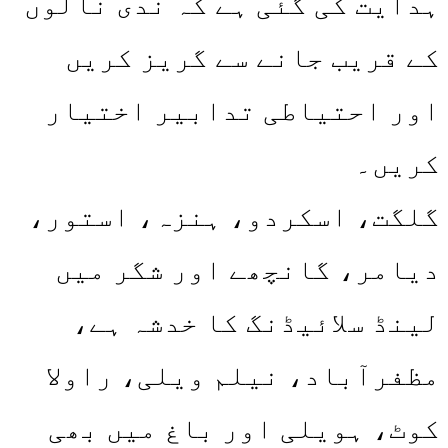
ہدایت کی گئی ہے کہ ندی نالوں
کے قریب جانے سے گریز کریں
اور احتیاطی تدابیر اختیار
کریں۔
گلگت، اسکردو، ہنزہ، استور،
دیامر، گانچھے اور شگر میں
لینڈ سلائیڈنگ کا خدشہ ہے،
مظفرآباد، نیلم ویلی، راولا
کوٹ، ہویلی اور باغ میں بھی