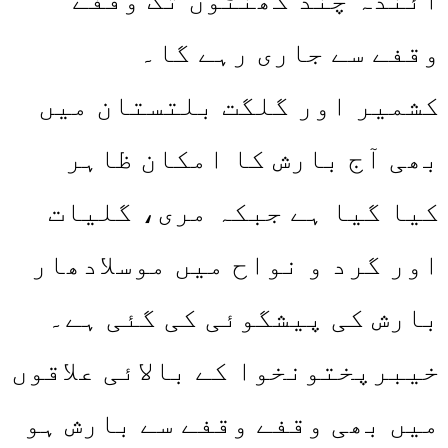
وقفے سے جاری رہے گا۔
کشمیر اور گلگت بلتستان میں
بھی آج بارش کا امکان ظاہر
کیا گیا ہے جبکہ مری، گلیات
اور گرد و نواح میں موسلادھار
بارش کی پیشگوئی کی گئی ہے۔
خیبرپختونخوا کے بالائی علاقوں
میں بھی وقفے وقفے سے بارش ہو