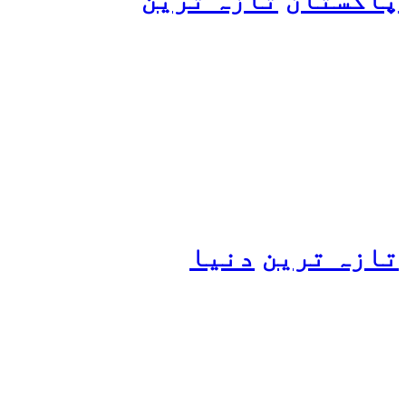
پیٹرول کی قیمتوں میں اضافے
کی وجہ کیا ہے؟ وزیرِ
پیٹرولیم نے پردہ اٹھا دیا
تازہ ترین
دنیا
مسافروں سے بھری فیری کو
حادثہ، 41 افراد ہلاک، 61
تاحال لاپتہ