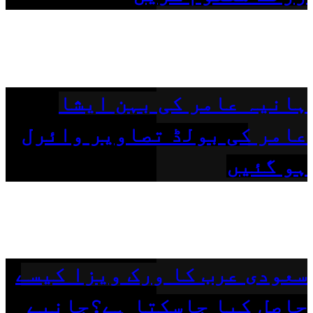
ہانیہ عامر کی بہن ایشا
عامر کی بولڈ تصاویر وائرل
ہو گئیں
سعودی عرب کا ورک ویزا کیسے
حاصل کیا جاسکتا ہے؟جانیے