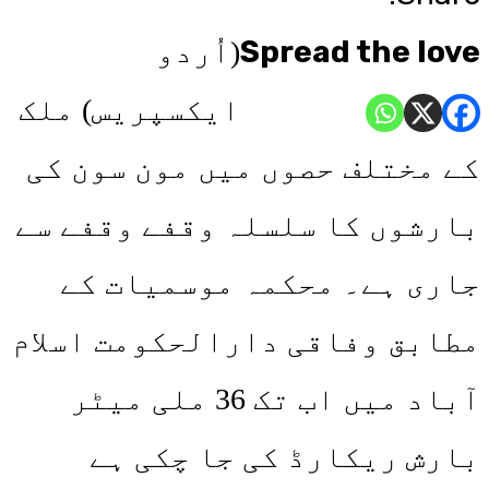
Spread the love
(اُردو
ایکسپریس) ملک
کے مختلف حصوں میں مون سون کی
بارشوں کا سلسلہ وقفے وقفے سے
جاری ہے۔ محکمہ موسمیات کے
مطابق وفاقی دارالحکومت اسلام
آباد میں اب تک 36 ملی میٹر
بارش ریکارڈ کی جا چکی ہے