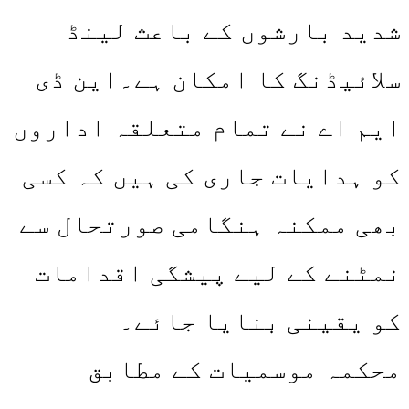
شدید بارشوں کے باعث لینڈ
سلائیڈنگ کا امکان ہے۔این ڈی
ایم اے نے تمام متعلقہ اداروں
کو ہدایات جاری کی ہیں کہ کسی
بھی ممکنہ ہنگامی صورتحال سے
نمٹنے کے لیے پیشگی اقدامات
کو یقینی بنایا جائے۔
محکمہ موسمیات کے مطابق