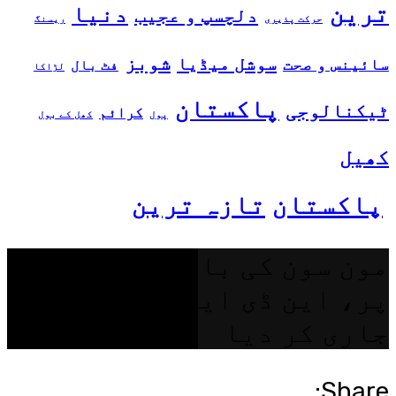
ترین
دنیا
دلچسپ و عجیب
حرکت پذیری
ریسنگ
شوبز
سوشل میڈیا
سائینس و صحت
فٹ بال
لڑاکا
پاکستان
ٹیکنالوجی
کرائم
پول
کھل کے بول
کھیل
پاکستان
تازہ ترین
مون سون کی بارشیں زوروں
پر، این ڈی ایم اے نے الرٹ
جاری کر دیا
Share: