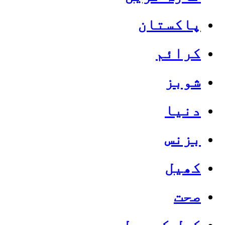
پاکستان
کرائم
شوبز
دنیا
بزنس
کھیل
صحت
کھل کے بول