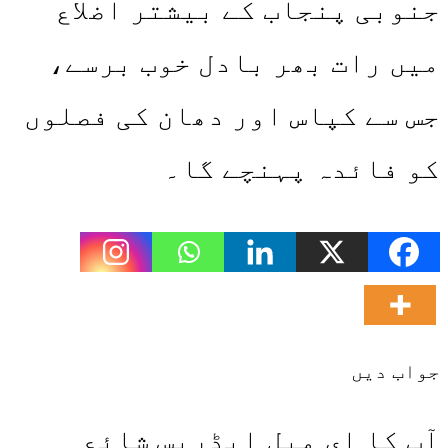
جنوبی پنجاب کے بیشتر اضلاع
میں رات بھر بادل خوب برسے،
جس سے کپاس اور دھان کی فصلوں
کو فائدہ پہنچے گا۔
جواب دیں
آپ کا ای میل ایڈریس شائع