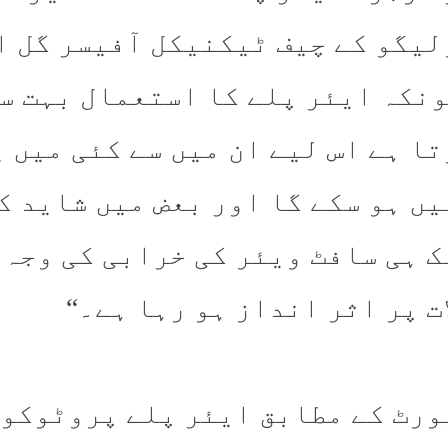
لیگو کے چیف ٹیکنیکل آفیسر گل ا
ونکہ ایئر پلے کا استعمال بہت س
تا ہے اس لیے ان میں سے کئی میں 
یں ہو سکے گا اور بعض میں شاید ک
ک ہی سافٹ ویئر کی خرابی کی وجہ 
ت پر اثر انداز ہو رہا ہے۔“
ورٹ کے مطابق ایئر پلے پروٹوکول