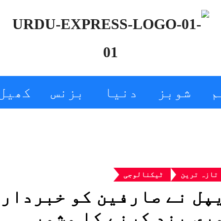
م
شوبز
دنیا
بزنس
کھیل
تازہ ترین
ٹیکنالوجی
پل نے صارفین کو خبردار 
ری بند کرنے کا مشورہ