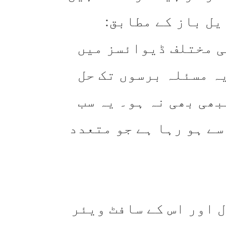
یل باز کے مطابق:
ی مختلف ڈیوائسز میں
یہ مسئلہ برسوں تک حل
بھی بھی نہ ہو۔ یہ سب
سے ہو رہا ہے جو متعدد
 اور اس کے سافٹ ویئر