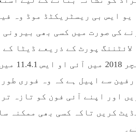
یو ایس بی ریسٹریکٹڈ موڈ وہ فیچر
نے کی صورت میں کسی بھی بیرونی 
 لائٹننگ پورٹ کے ذریعے ڈیٹا کے 
ایس 11.4.1 میں شامل کیا گیا تھا۔
رفین سے اپیل ہے کہ وہ فوری طور 
یں اور اپنے آئی فون کو تازہ تر
ڈیٹ کریں تاکہ کسی بھی ممکنہ سا
ے۔