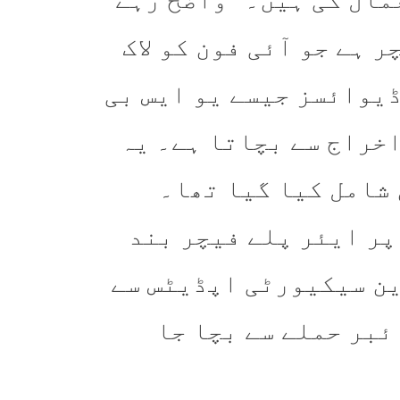
 ہے جو آئی فون کو لاک
ڈیوائسز جیسے یو ایس بی
اخراج سے بچاتا ہے۔ یہ
پر ایئر پلے فیچر بند
ین سیکیورٹی اپڈیٹس سے
ئبر حملے سے بچا جا