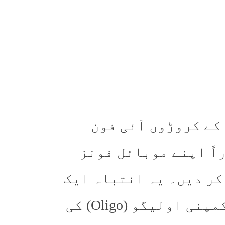
 کے کروڑوں آئی فون
اً اپنے موبائل فونز
کر دیں۔ یہ انتباہ ایک
معروف اسرائیلی سائبر سیکیورٹی کمپنی اولیگو (Oligo) کی