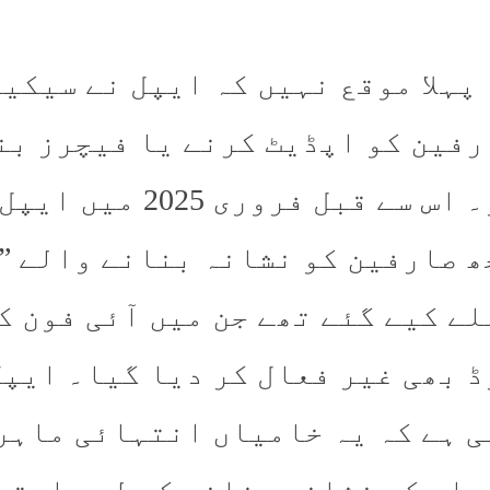
 پہلا موقع نہیں کہ ایپل نے سیکی
رفین کو اپڈیٹ کرنے یا فیچرز بن
ہو۔ اس سے قبل فرو
ھ صارفین کو نشانہ بنانے والے ”
لے کیے گئے تھے جن میں آئی فون ک
ڈ بھی غیر فعال کر دیا گیا۔ ایپل
ی ہے کہ یہ خامیاں انتہائی ماہر
راد کو نشانہ بنانے کے لیے استع