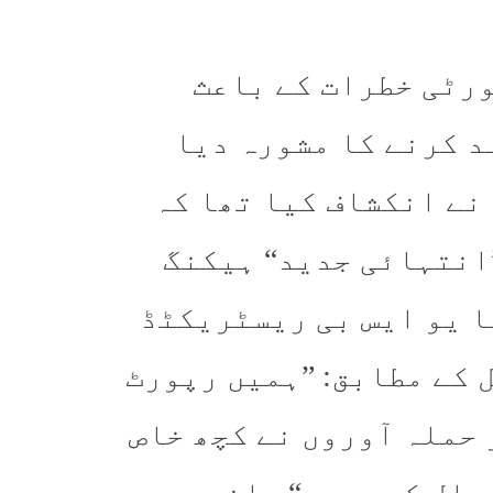
ورٹی خطرات کے باعث
د کرنے کا مشورہ دیا
ری 2025 میں ایپل نے انکشاف کیا تھا کہ
انتہائی جدید“ ہیکنگ
ا یو ایس بی ریسٹریکٹڈ
 کے مطابق: ”ہمیں رپورٹ
 حملہ آوروں نے کچھ خاص
مال کی ہیں۔“ واضح رہے