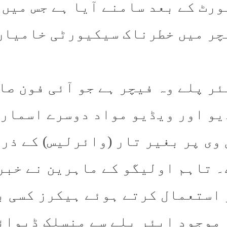
ورٹ کے بعد سامنے آیا ہے جس میں 
چر میں خطرناک سیکیورٹی خامیاں
ئر پلے وہ فیچر ہے جو آئی فون صا
یو اور ویڈیو مواد دوسرے اسمار
وی پر بغیر تار (وائرلیس) کے ذری
۔ تاہم اولیگو کے ماہرین نے خبر
 استعمال کرتے ہوئے ہیکرز کسی ب
 موجود ایئر پلے سے منسلک ڈیوائ