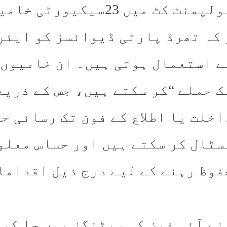
ڈیولپمنٹ کٹ میں 23سیک
 کہ تھرڈ پارٹی ڈیوائسز کو ایئر
ے استعمال ہوتی ہیں۔ ان خامیوں 
ک حملے “کر سکتے ہیں، جس کے ذریع
اخلت یا اطلاع کے فون تک رسائی ح
سٹال کر سکتے ہیں اور حساس معلو
فوظ رہنے کے لیے درج ذیل اقداما
نے آئی فون کی سیٹنگز میں جا کر 