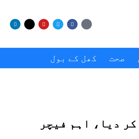
صحت
کھل کے بول
کر دیا، اہم فیچر