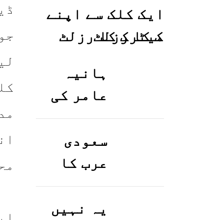
ایک کلک سے اپنے
جو
میٹرک کا رزلٹ
معلوم کریں
لی
ہانیہ
کل
عامر کی
مد
بہن ایشا
عامر کی
ان
سعودی
بولڈ
عرب کا
مح
تصاویر
ورک ویزا
وائرل ہو
کیسے
یہ نہیں
اپ