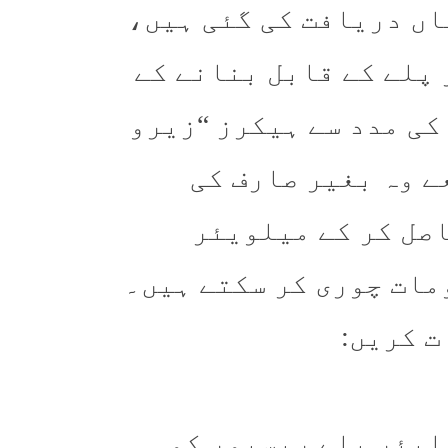
یورٹی خامیاں دریافت کی گئی ہیں،
 پلے کے قابل بنانے کے
کی مدد سے ہیکرز “زیرو
ے وہ بغیر صارف کی
اصل کر کے میلویئر
مات چوری کر سکتے ہیں۔
ت کریں:
ایئر پلے ریسیور کو