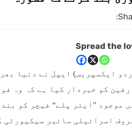
Sha
Spread the lo
ُردو ایکسپریس) ایپل نے دنیا بھر
رفین کو خبردار کیا ہے کہ وہ فور
ں موجود ”ایئر پلے“ فیچر کو بند 