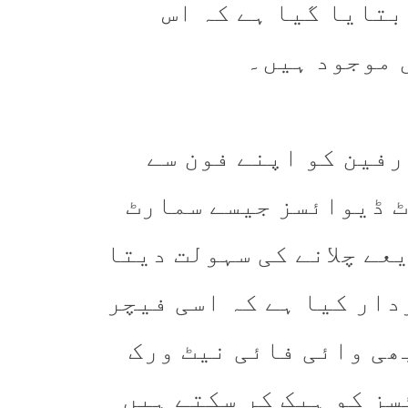
بتایا گیا ہے کہ اس
 موجود ہیں۔
رفین کو اپنے فون سے
ٹ ڈیوائسز جیسے سمارٹ
عے چلانے کی سہولت دیتا
دار کیا ہے کہ اسی فیچر
ھی وائی فائی نیٹ ورک
سز کو ہیک کر سکتے ہیں