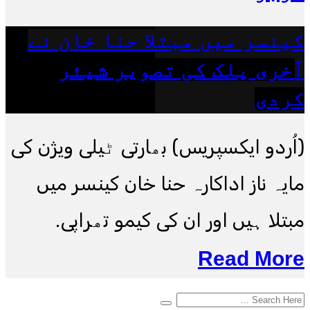
کینسر میں مبتلا حنا خان نے
آخری پلک کی تصویر شیئر
کردی
(اُردو ایکسپریس) بھارتی ٹیلی ویژن کی
مایہ ناز اداکارہ حنا خان کینسر میں
مبتلا ہیں اور ان کی کیمو تھراپی.
Read More