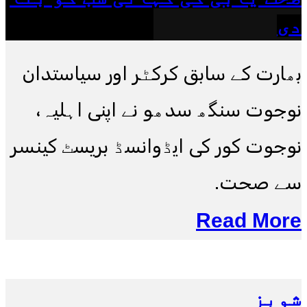
دی
بھارت کے سابق کرکٹر اور سیاستدان
نوجوت سنگھ سدھو نے اپنی اہلیہ،
نوجوت کور کی ایڈوانسڈ بریسٹ کینسر
سے صحت.
Read More
شوبز