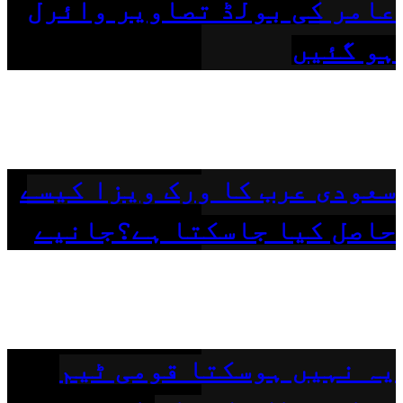
عامر کی بولڈ تصاویر وائرل
ہو گئیں
سعودی عرب کا ورک ویزا کیسے
حاصل کیا جاسکتا ہے؟جانیے
یہ نہیں ہوسکتا قومی ٹیم