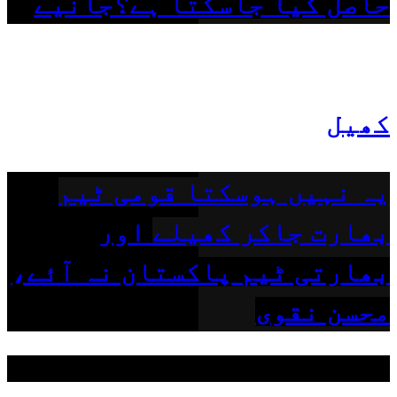
حاصل کیا جاسکتا ہے؟جانیے
کھیل
یہ نہیں ہوسکتا قومی ٹیم
بھارت جاکر کھیلے اور
بھارتی ٹیم پاکستان نہ آئے،
محسن نقوی
ہمیں فالو کریں