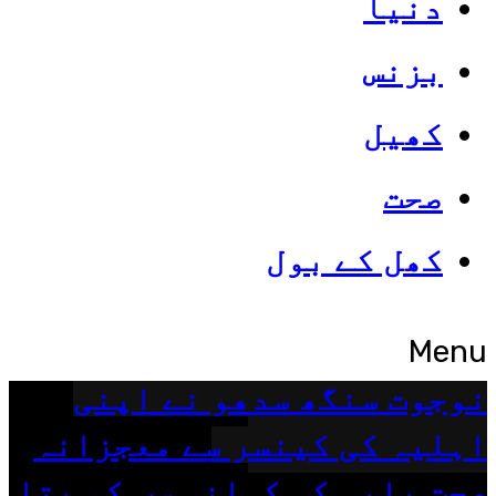
دنیا
(اُردو ایکسپریس) روس کی جانب سے
بزنس
کہا گیا ہے کہ اس نے کینسر کی
ویکسین تیار کرلی ہے جس نے.
کھیل
Read More
صحت
کھل کے بول
دنیا
Menu
نوجوت سنگھ سدھو نے اپنی
اہلیہ کی کینسر سے معجزانہ
صحت یابی کی کہانی سب کو بتا