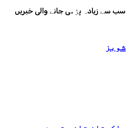
سب سے زیادہ پڑھی جانے والی خبریں
شوبز
ہانیہ عامر کی بہن ایشا
عامر کی بولڈ تصاویر وائرل
ہو گئیں