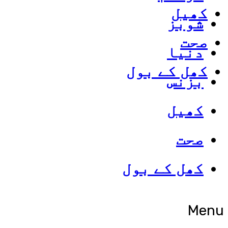
کھیل
شوبز
صحت
دنیا
کھل کے بول
بزنس
کھیل
صحت
کھل کے بول
Menu