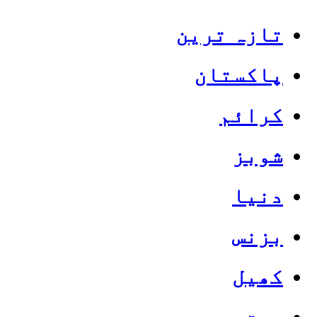
تازہ ترین
پاکستان
کرائم
شوبز
دنیا
بزنس
کھیل
صحت