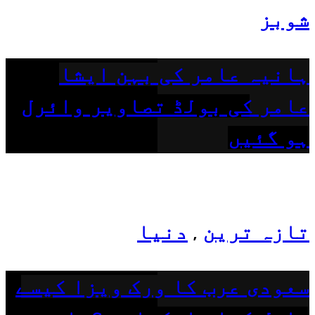
شوبز
ہانیہ عامر کی بہن ایشا
عامر کی بولڈ تصاویر وائرل
ہو گئیں
تازہ ترین
دنیا
,
سعودی عرب کا ورک ویزا کیسے