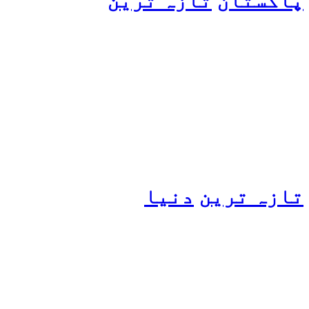
پاکستان
تازہ ترین
پیٹرول کی قیمتوں میں اضافے
کی وجہ کیا ہے؟ وزیرِ
پیٹرولیم نے پردہ اٹھا دیا
تازہ ترین
دنیا
مسافروں سے بھری فیری کو
حادثہ، 41 افراد ہلاک، 61
تاحال لاپتہ