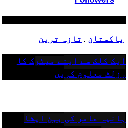
سب سے زیادہ دیکھے گئے
پاکستان
تازہ ترین
,
ایک کلک سے اپنے میٹرک کا
رزلٹ معلوم کریں
ہانیہ عامر کی بہن ایشا