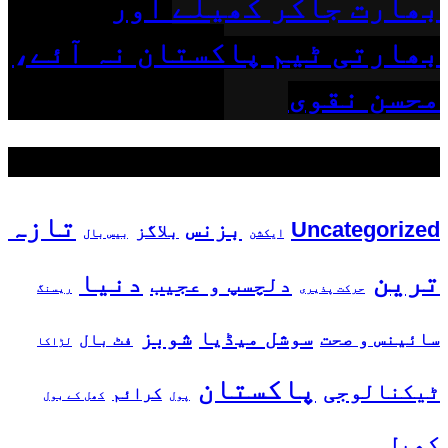
بھارت جاکر کھیلے اور
بھارتی ٹیم پاکستان نہ آئے،
محسن نقوی
مقبول ٹیگز
تازہ
بزنس
Uncategorized
بلاگز
ایکشن
بیس بال
ترین
دنیا
دلچسپ و عجیب
حرکت پذیری
ریسنگ
شوبز
سوشل میڈیا
سائینس و صحت
فٹ بال
لڑاکا
پاکستان
ٹیکنالوجی
کرائم
پول
کھل کے بول
کھیل