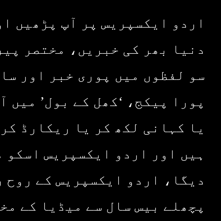
اردو ایکسپریس پر آپ پڑھیں او
دنیا بھر کی خبریں، مختصر پیر
سو لفظوں میں پوری خبر اور سا
پورا پیکج، ‘کھل کے بول’ میں آ
یا کہانی لکھ کر یا ریکارڈ کر 
ہیں اور اردو ایکسپریس اسکو م
دیگا، اردو ایکسپریس کے روح ر
پچھلے بیس سال سے میڈیا کے مخ