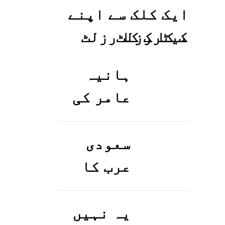
ایک کلک سے اپنے
میٹرک کا رزلٹ
معلوم کریں
ہانیہ
عامر کی
بہن ایشا
عامر کی
سعودی
بولڈ
عرب کا
تصاویر
ورک ویزا
وائرل ہو
کیسے
یہ نہیں