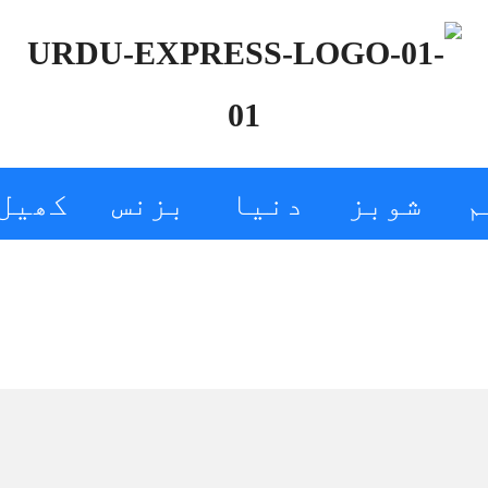
م
شوبز
دنیا
بزنس
کھیل