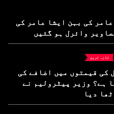
عامر کی بہن ایشا عامر کی
صاویر وائرل ہو گئیں
تازہ ترین
 کی قیمتوں میں اضافے کی
 ہے؟ وزیرِ پیٹرولیم نے
ٹھا دیا