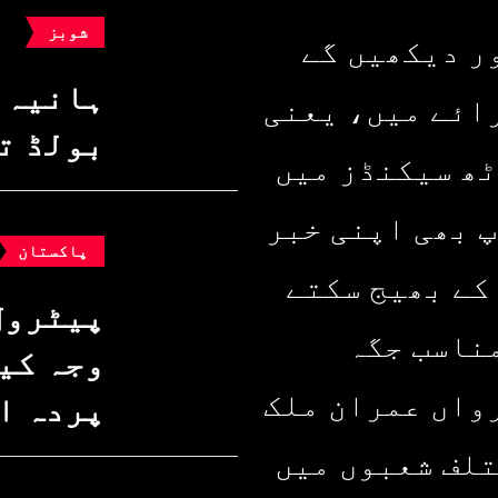
شوبز
ر دیکھیں گے
ہانیہ 
ائے میں، یعنی
بولڈ ت
ٹھ سیکنڈز میں
پ بھی اپنی خبر
پاکستان
کے بھیج سکتے
پیٹرول
ناسب جگہ
وجہ کیا
واں عمران ملک
پردہ ا
تلف شعبوں میں