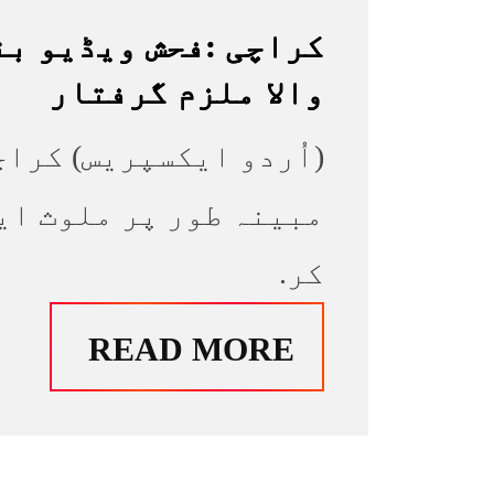
کراچی :فحش ویڈیو بن
والا ملزم گرفتار
(اُردو ایکسپریس) کرا
مبینہ طور پر ملوث ای
کر.
READ MORE