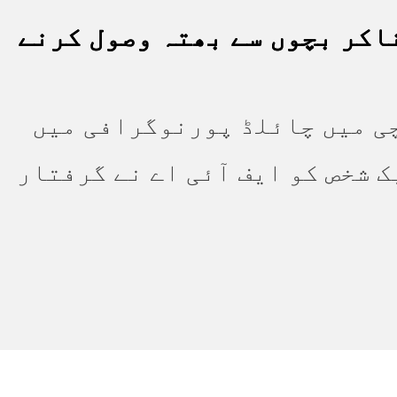
اکر بچوں سے بھتہ وصول کرنے
چی میں چائلڈ پورنوگرافی میں
ک شخص کو ایف آئی اے نے گرفتار