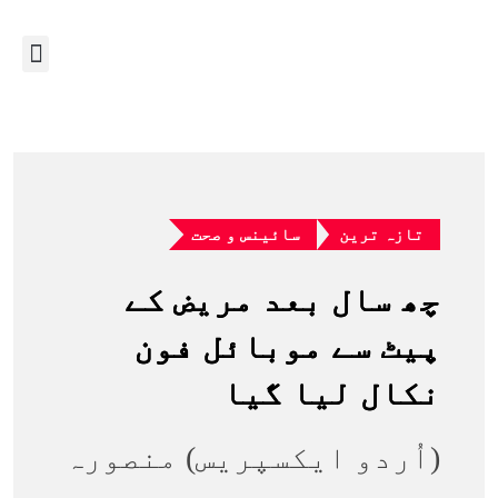
تازہ ترین
سائینس و صحت
چھ سال بعد مریض کے
پیٹ سے موبائل فون
نکال لیا گیا
(اُردو ایکسپریس) منصورہ