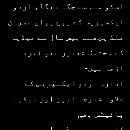
اسکو مناسب جگہ دیگا، اردو
ایکسپریس کے روح رواں عمران
ملک پچھلے بیس سال سے میڈیا
کے مختلف شعبوں میں نبرد
آزما ہیں-
ادارہ اردو ایکسپریس کے
علاوہ شارجہ نیوز اور میڈیا
بائیٹس بھی
کامیابی سے چلا رہا ہے