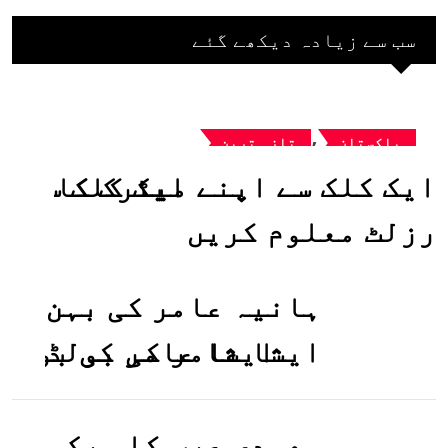
سب سے زیادہ دیکھے گئے
,
پاکستان
تازہ ترین
ایک کلک سے اپنے میٹرک کا
رزلٹ معلوم کریں
ہانیہ عامر کی بہن
ایشا عامر کی بولڈ
تصاویر وائرل ہو
گئیں
سعودی عرب کا ورک