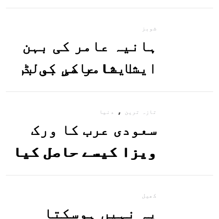
معلوم کریں
شوبز
ہانیہ عامر کی بہن
ایشا عامر کی بولڈ
تصاویر وائرل ہو
,
گئیں
تازہ ترین
دنیا
سعودی عرب کا ورک
ویزا کیسے حاصل کیا
جاسکتا ہے؟جانیے
کھیل
یہ نہیں ہوسکتا