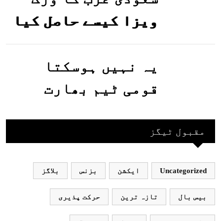
ویزا کیسے حاصل کیا
جاسکتا ہے؟جانیے
یہ نہیں ہوسکتا
قومی ٹیم بھارت
جاکر کھیلے اور
بھارتی ٹیم پاکستان
مقبول ٹیگز
نہ آئے، محسن نقوی
Uncategorized
ایکشن
بزنس
بلاگز
بیس بال
تازہ ترین
حرکت پذیری