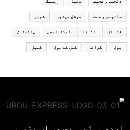
دلچسپ و عجیب
دنیا
ریسنگ
سائینس و صحت
سوشل میڈیا
شوبز
فٹ بال
لڑاکا
ٹیکنالوجی
پاکستان
پول
کرائم
کھل کے بول
کھیل
اردو ایکسپریس پر آپ پڑھیں