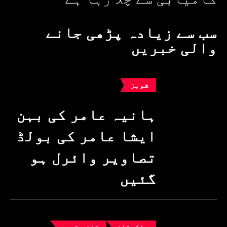
سب سے زیادہ پڑھی جانے
والی خبریں
شوبز
ہانیہ عامر کی بہن
ایشا عامر کی بولڈ
تصاویر وائرل ہو
گئیں