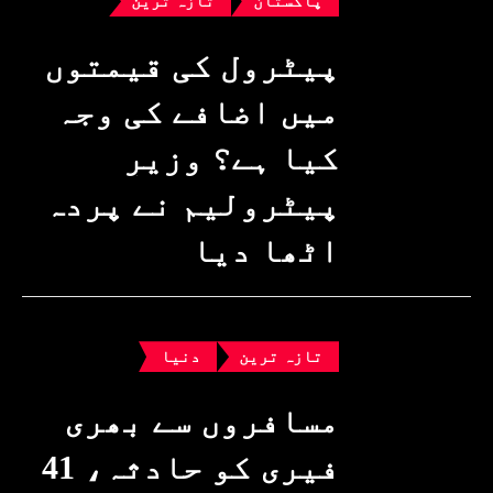
پاکستان
تازہ ترین
پیٹرول کی قیمتوں
میں اضافے کی وجہ
کیا ہے؟ وزیرِ
پیٹرولیم نے پردہ
اٹھا دیا
تازہ ترین
دنیا
مسافروں سے بھری
فیری کو حادثہ، 41