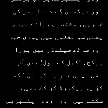
اور دیکھیں گے دنیا بھر کی
خبریں، مختصر پیرائے میں،
یعنی سو لفظوں میں پوری خبر
اور ساٹھ سیکنڈز میں پورا
پیکج، ‘کھل کے بول’ میں آپ
بھی اپنی خبر یا کہانی لکھ
کر یا ریکارڈ کر کے بھیج
سکتے ہیں اور اردو ایکسپریس