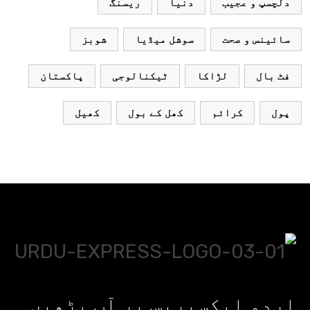
دلچسپ و عجیب
دنیا
ریسنگ
سائینس و صحت
سوشل میڈیا
شوبز
فٹ بال
لڑاکا
ٹیکنالوجی
پاکستان
پول
کرائم
کھل کے بول
کھیل
اردو ایکسپریس پر آپ پڑھیں