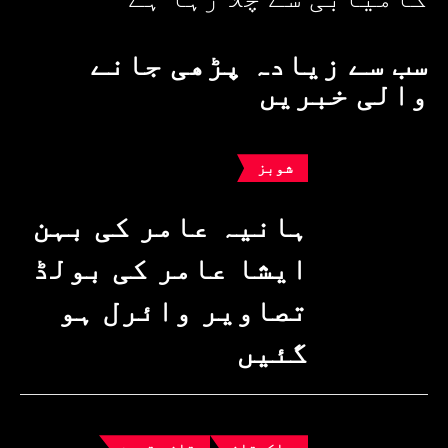
سب سے زیادہ پڑھی جانے
والی خبریں
شوبز
ہانیہ عامر کی بہن
ایشا عامر کی بولڈ
تصاویر وائرل ہو
گئیں