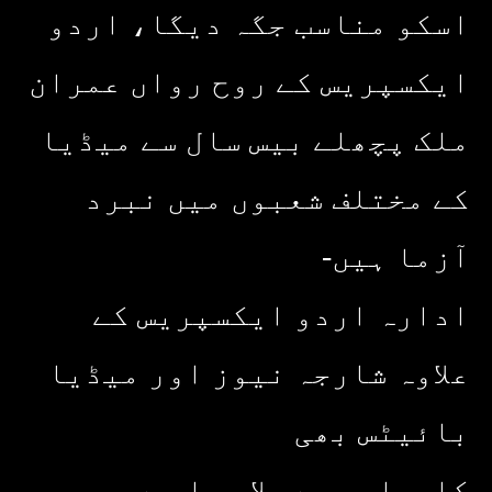
اسکو مناسب جگہ دیگا، اردو
ایکسپریس کے روح رواں عمران
ملک پچھلے بیس سال سے میڈیا
کے مختلف شعبوں میں نبرد
آزما ہیں-
ادارہ اردو ایکسپریس کے
علاوہ شارجہ نیوز اور میڈیا
بائیٹس بھی
کامیابی سے چلا رہا ہے