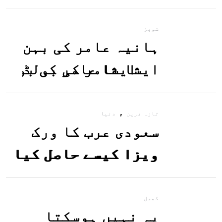
معلوم کریں
شوبز
ہانیہ عامر کی بہن
ایشا عامر کی بولڈ
تصاویر وائرل ہو
,
گئیں
تازہ ترین
دنیا
سعودی عرب کا ورک
ویزا کیسے حاصل کیا
جاسکتا ہے؟جانیے
کھیل
یہ نہیں ہوسکتا