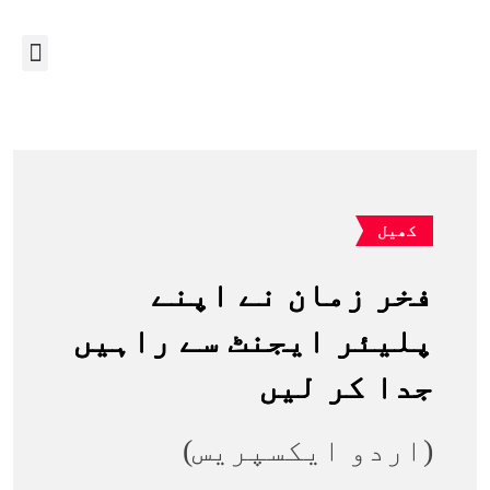
کھیل
فخر زمان نے اپنے
پلیئر ایجنٹ سے راہیں
جدا کر لیں
(اردو ایکسپریس)