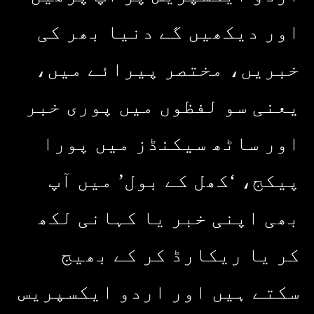
اور دیکھیں گے دنیا بھر کی
خبریں، مختصر پیرائے میں،
یعنی سو لفظوں میں پوری خبر
اور ساٹھ سیکنڈز میں پورا
پیکج، ‘کھل کے بول’ میں آپ
بھی اپنی خبر یا کہانی لکھ
کر یا ریکارڈ کر کے بھیج
سکتے ہیں اور اردو ایکسپریس