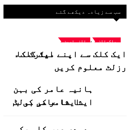
سب سے زیادہ دیکھے گئے
,
پاکستان
تازہ ترین
ایک کلک سے اپنے میٹرک کا
رزلٹ معلوم کریں
ہانیہ عامر کی بہن
ایشا عامر کی بولڈ
تصاویر وائرل ہو
گئیں
سعودی عرب کا ورک