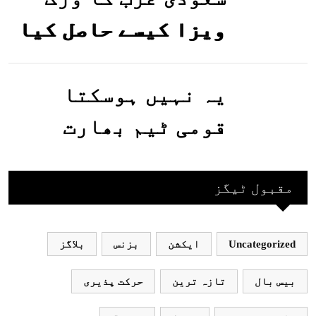
ویزا کیسے حاصل کیا
جاسکتا ہے؟جانیے
یہ نہیں ہوسکتا
قومی ٹیم بھارت
جاکر کھیلے اور
بھارتی ٹیم پاکستان
مقبول ٹیگز
نہ آئے، محسن نقوی
Uncategorized
ایکشن
بزنس
بلاگز
بیس بال
تازہ ترین
حرکت پذیری