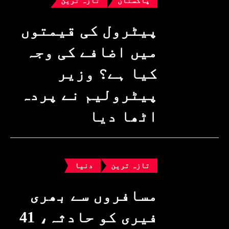
پاکستان
تازہ ترین
پیٹرول کی قیمتوں
میں اضافے کی وجہ
کیا ہے؟ وزیرِ
پیٹرولیم نے پردہ
اٹھا دیا
تازہ ترین
دنیا
مسافروں سے بھری
فیری کو حادثہ، 41