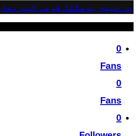
یہ نہیں ہوسکتا قومی ٹیم بھار
ہمیں فالو کریں
0
Fans
0
Fans
0
Followers