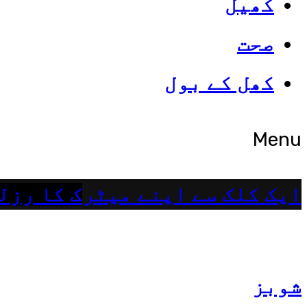
کھیل
Categories
صحت
Top News
کھل کے بول
Menu
پاکستان
تازہ ترین
,
ایک کلک سے اپنے میٹرک کا رزل
شوبز