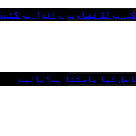
کی بولڈ تصاویر وائرل ہو گئیں
اصل کیا جاسکتا ہے؟جانیے