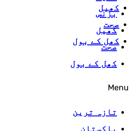
کھیل
بزنس
صحت
کھیل
کھل کے بول
صحت
کھل کے بول
Menu
تازہ ترین
پاکستان