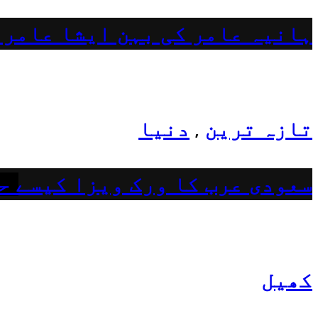
ہانیہ عامر کی بہن ایشا عامر 
تازہ ترین
دنیا
,
سعودی عرب کا ورک ویزا کیسے ح
کھیل