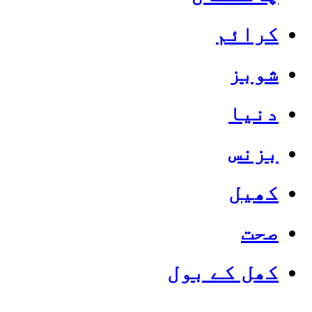
کرائم
شوبز
دنیا
بزنس
کھیل
صحت
کھل کے بول