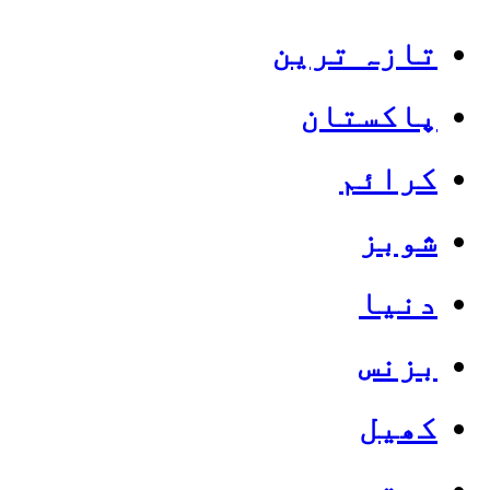
تازہ ترین
پاکستان
کرائم
شوبز
دنیا
بزنس
کھیل
صحت