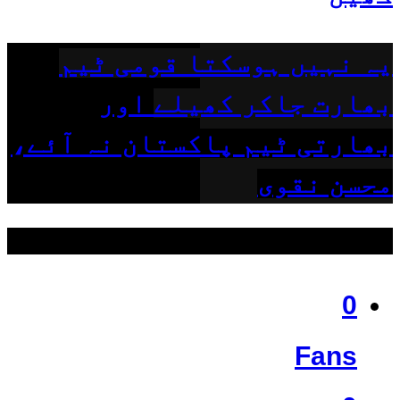
یہ نہیں ہوسکتا قومی ٹیم
بھارت جاکر کھیلے اور
بھارتی ٹیم پاکستان نہ آئے،
محسن نقوی
ہمیں فالو کریں
0
Fans