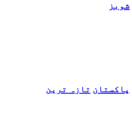
شوبز
ہانیہ عامر کی بہن ایشا
عامر کی بولڈ تصاویر وائرل
ہو گئیں
پاکستان
تازہ ترین
پیٹرول کی قیمتوں میں اضافے
کی وجہ کیا ہے؟ وزیرِ