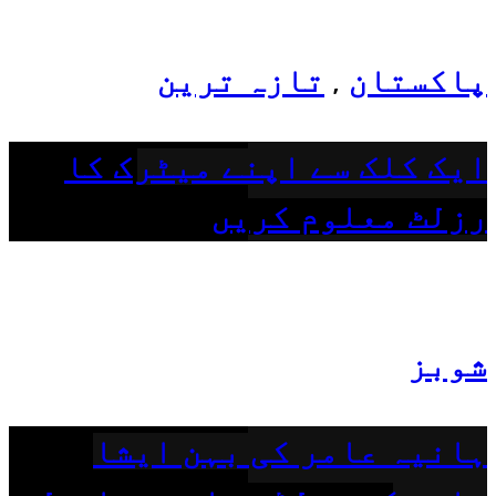
پاکستان
تازہ ترین
,
ایک کلک سے اپنے میٹرک کا
رزلٹ معلوم کریں
شوبز
ہانیہ عامر کی بہن ایشا