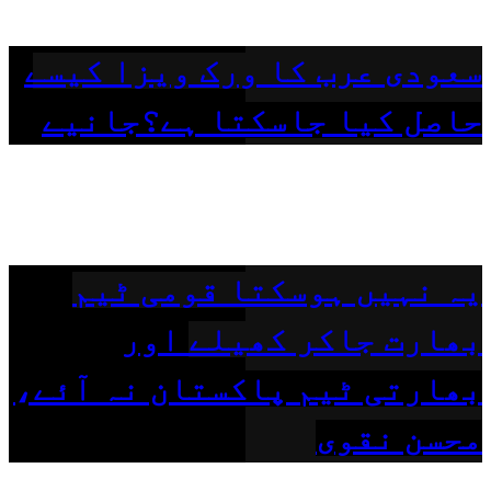
سعودی عرب کا ورک ویزا کیسے
حاصل کیا جاسکتا ہے؟جانیے
یہ نہیں ہوسکتا قومی ٹیم
بھارت جاکر کھیلے اور
بھارتی ٹیم پاکستان نہ آئے،
محسن نقوی