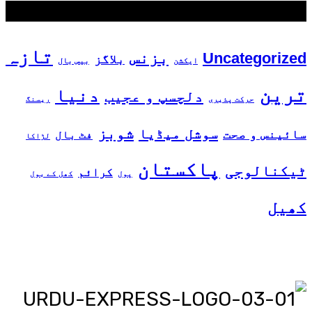
مقبول ٹیگز
تازہ
بزنس
Uncategorized
بلاگز
ایکشن
بیس بال
ترین
دنیا
دلچسپ و عجیب
حرکت پذیری
ریسنگ
شوبز
سوشل میڈیا
سائینس و صحت
فٹ بال
لڑاکا
پاکستان
ٹیکنالوجی
کرائم
پول
کھل کے بول
کھیل