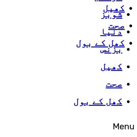
کھیل
شوبز
صحت
دنیا
کھل کے بول
بزنس
کھیل
صحت
کھل کے بول
Menu