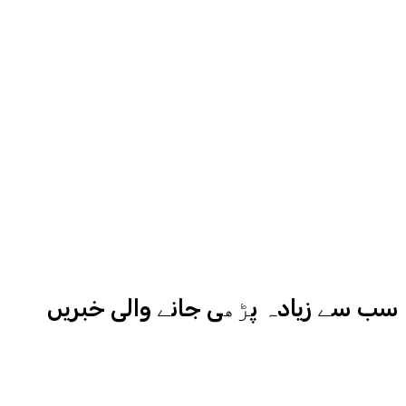
روح رواں عمران ملک پچھلے بیس سال
سے میڈیا کے مختلف شعبوں میں نبرد
آزما ہیں-
ادارہ اردو ایکسپریس کے علاوہ شارجہ
نیوز اور میڈیا بائیٹس بھی
کامیابی سے چلا رہا ہے
سب سے زیادہ پڑھی جانے والی خبریں