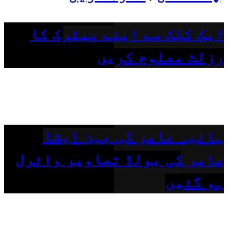
ایک کلک سے اپنے میٹرک کا
رزلٹ معلوم کریں
ہانیہ عامر کی بہن ایشا
عامر کی بولڈ تصاویر وائرل
ہو گئیں