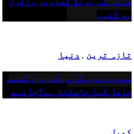
عامر کی بولڈ تصاویر وائرل
ہو گئیں
تازہ ترین
دنیا
,
سعودی عرب کا ورک ویزا کیسے
حاصل کیا جاسکتا ہے؟جانیے
کھیل