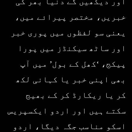
اور دیکھیں گے دنیا بھر کی
خبریں، مختصر پیرائے میں،
یعنی سو لفظوں میں پوری خبر
اور ساٹھ سیکنڈز میں پورا
پیکج، ‘کھل کے بول’ میں آپ
بھی اپنی خبر یا کہانی لکھ
کر یا ریکارڈ کر کے بھیج
سکتے ہیں اور اردو ایکسپریس
اسکو مناسب جگہ دیگا، اردو