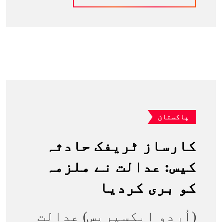
پاکستان
کارساز ٹریفک حادثہ
کیس: عدالت نے ملزمہ
کو بری کردیا
(اُردو ایکسپریس) عدالت