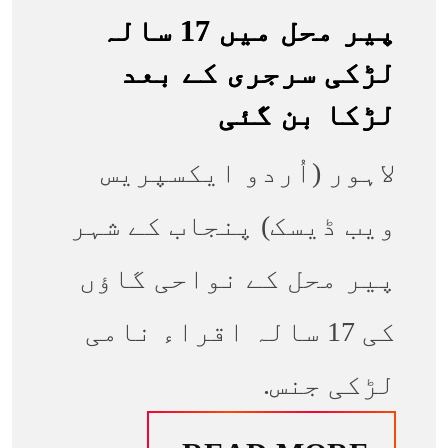
پیر محل میں 17 سالہ
لڑکی سرجری کے بعد
لڑکا بن گئی
لاہور (اُردو ایکسپریس
ویب ڈیسک) پنجاب کے شہر
پیر محل کے نواحی گاؤں
کی 17 سالہ اقراء نامی
لڑکی جنس.