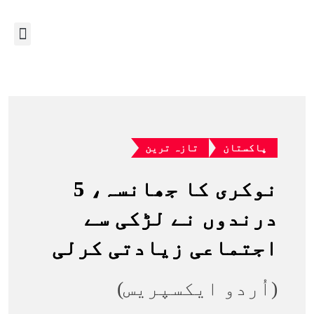
پاکستان
تازہ ترین
نوکری کا جھانسہ، 5
درندوں نے لڑکی سے
اجتماعی زیادتی کرلی
(اُردو ایکسپریس)