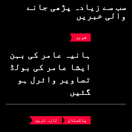
سب سے زیادہ پڑھی جانے
والی خبریں
شوبز
ہانیہ عامر کی بہن
ایشا عامر کی بولڈ
تصاویر وائرل ہو
گئیں
پاکستان
تازہ ترین