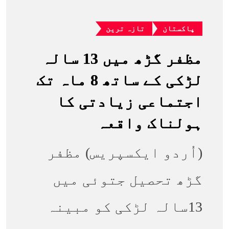
پاکستان
تازہ ترین
مظفر گڑھ میں 13 سالہ
لڑکی کے ساتھ 8 ماہ تک
اجتماعی زیادتی کا
ہولناک واقعہ
(اُردو ایکسپریس) مظفر
گڑھ تحصیل جتوئی میں
13سالہ لڑکی کو مبینہ