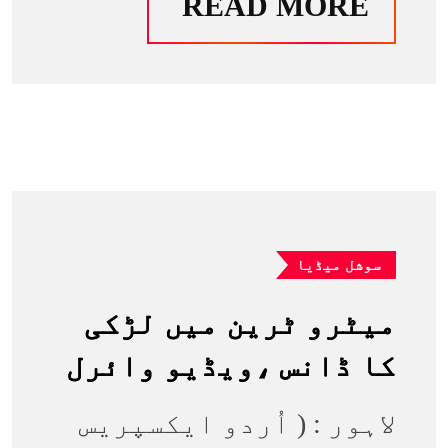
READ MORE
سوشل میڈیا
میٹرو ٹرین میں لڑکی
کا ڈانس ،ویڈیو وائرل
لاہور : ( اُردو ایکسپریس