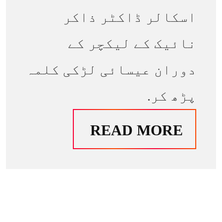
اسکالر ڈاکٹر ذاکر
نائیک کے لیکچر کے
دوران عیسائی لڑکی کلمہ
پڑھ کر.
READ MORE