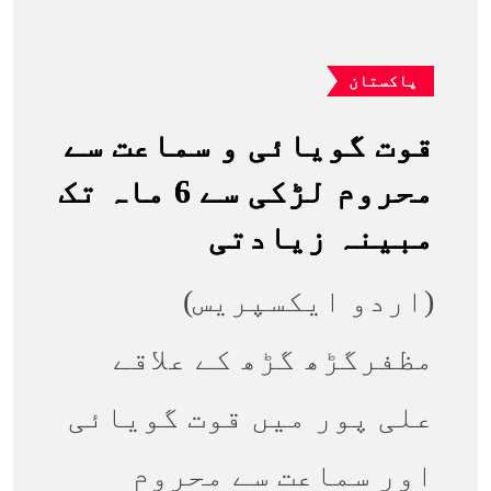
پاکستان
قوت گویائی و سماعت سے
محروم لڑکی سے 6 ماہ تک
مبینہ زیادتی
(اردو ایکسپریس)
مظفرگڑھ گڑھ کے علاقے
علی پور میں قوت گویائی
اور سماعت سے محروم