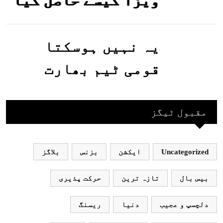
ویزا کیسے حاصل کیا
جاسکتا ہے؟جانیے
یہ نہیں ہوسکتا
قومی ٹیم بھارت
جاکر کھیلے اور
بھارتی ٹیم پاکستان
مقبول ٹیگز
نہ آئے، محسن نقوی
Uncategorized
ایکشن
بزنس
بلاگز
بیس بال
تازہ ترین
حرکت پذیری
دلچسپ و عجیب
دنیا
ریسنگ