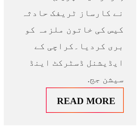
نے کارساز ٹریفک حادثہ
کیس کی خاتون ملزمہ کو
بری کردیا۔کراچی کے
ایڈیشنل ڈسٹرکٹ اینڈ
سیشن جج.
READ MORE