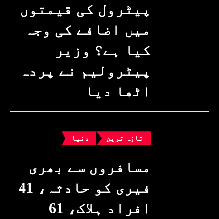
پیٹرول کی قیمتوں
میں اضافے کی وجہ
کیا ہے؟ وزیرِ
پیٹرولیم نے پردہ
اٹھا دیا
تازہ ترین
دنیا
مسافروں سے بھری
فیری کو حادثہ، 41
افراد ہلاک، 61