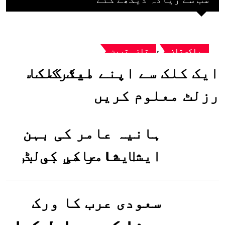
,
پاکستان
تازہ ترین
ایک کلک سے اپنے میٹرک کا
رزلٹ معلوم کریں
ہانیہ عامر کی بہن
ایشا عامر کی بولڈ
تصاویر وائرل ہو
گئیں
سعودی عرب کا ورک