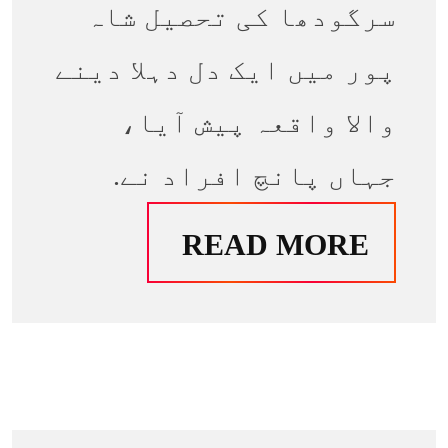
سرگودھا کی تحصیل شاہ
پور میں ایک دل دہلا دینے
والا واقعہ پیش آیا،
جہاں پانچ افراد نے.
READ MORE