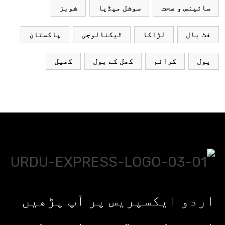
سائینس و صحت
سوشل میڈیا
شوبز
فٹ بال
لڑاکا
ٹیکنالوجی
پاکستان
پول
کرائم
کھل کے بول
کھیل
اردو ایکسپریس پر آپ پڑھیں