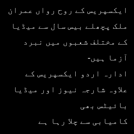
ایکسپریس کے روح رواں عمران
ملک پچھلے بیس سال سے میڈیا
کے مختلف شعبوں میں نبرد
آزما ہیں-
ادارہ اردو ایکسپریس کے
علاوہ شارجہ نیوز اور میڈیا
بائیٹس بھی
کامیابی سے چلا رہا ہے