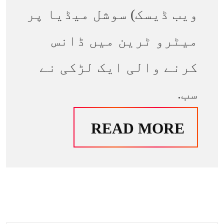
ویب ڈیسک) سوشل میڈیا پر
میٹرو ٹرین میں ڈانس
کرنے والی ایک لڑکی نے
سب.
READ MORE