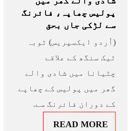
شادی والے گھر میں
پولیس چھاپہ، فائرنگ
سے لڑکی جاں بحق
(اُردو ایکسپریس) ٹوبہ
ٹیک سنگھ کے علاقے
چٹیانا میں شادی والے
گھر میں پولیس کے چھاپے
کے دوران فائرنگ سے.
READ MORE