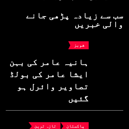
سب سے زیادہ پڑھی جانے
والی خبریں
شوبز
ہانیہ عامر کی بہن
ایشا عامر کی بولڈ
تصاویر وائرل ہو
گئیں
پاکستان
تازہ ترین