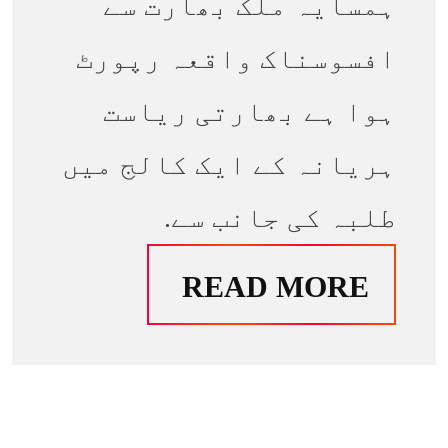
ہمسایہ ملک بھارت سے
افسوسناک واقعہ رپورٹ
ہوا ہے بھارتی ریاست
ہریانہ کے ایک کالج میں
طلبہ کی جانب سے.
READ MORE