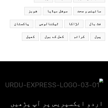
سائینس و صحت
سوشل میڈیا
شوبز
فٹ بال
لڑاکا
ٹیکنالوجی
پاکستان
پول
کرائم
کھل کے بول
کھیل
اردو ایکسپریس پر آپ پڑھیں