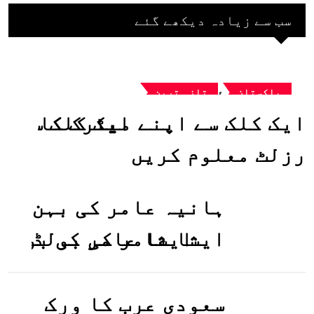
سب سے زیادہ دیکھے گئے
,
پاکستان
تازہ ترین
ایک کلک سے اپنے میٹرک کا
رزلٹ معلوم کریں
ہانیہ عامر کی بہن
ایشا عامر کی بولڈ
تصاویر وائرل ہو
گئیں
سعودی عرب کا ورک