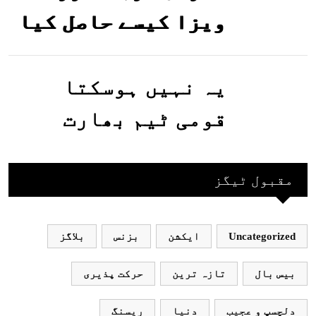
ویزا کیسے حاصل کیا
جاسکتا ہے؟جانیے
یہ نہیں ہوسکتا
قومی ٹیم بھارت
جاکر کھیلے اور
بھارتی ٹیم پاکستان
مقبول ٹیگز
نہ آئے، محسن نقوی
Uncategorized
ایکشن
بزنس
بلاگز
بیس بال
تازہ ترین
حرکت پذیری
دلچسپ و عجیب
دنیا
ریسنگ