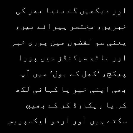
اور دیکھیں گے دنیا بھر کی
خبریں، مختصر پیرائے میں،
یعنی سو لفظوں میں پوری خبر
اور ساٹھ سیکنڈز میں پورا
پیکج، ‘کھل کے بول’ میں آپ
بھی اپنی خبر یا کہانی لکھ
کر یا ریکارڈ کر کے بھیج
سکتے ہیں اور اردو ایکسپریس