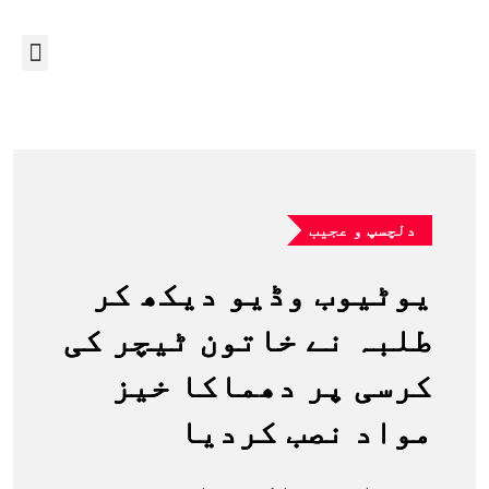
دلچسپ و عجیب
یوٹیوب وڈیو دیکھ کر
طلبہ نے خاتون ٹیچر کی
کرسی پر دھماکا خیز
مواد نصب کردیا