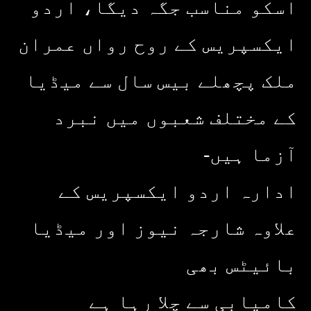
اسکو مناسب جگہ دیگا، اردو
ایکسپریس کے روح رواں عمران
ملک پچھلے بیس سال سے میڈیا
کے مختلف شعبوں میں نبرد
آزما ہیں-
ادارہ اردو ایکسپریس کے
علاوہ شارجہ نیوز اور میڈیا
بائیٹس بھی
کامیابی سے چلا رہا ہے