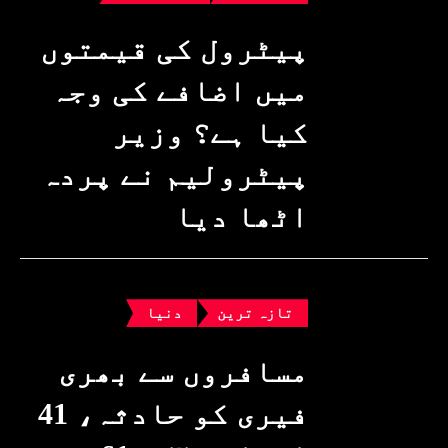
پیٹرول کی قیمتوں
میں اضافے کی وجہ
کیا ہے؟ وزیرِ
پیٹرولیم نے پردہ
اٹھا دیا
تازہ ترین
دنیا
مسافروں سے بھری
فیری کو حادثہ، 41