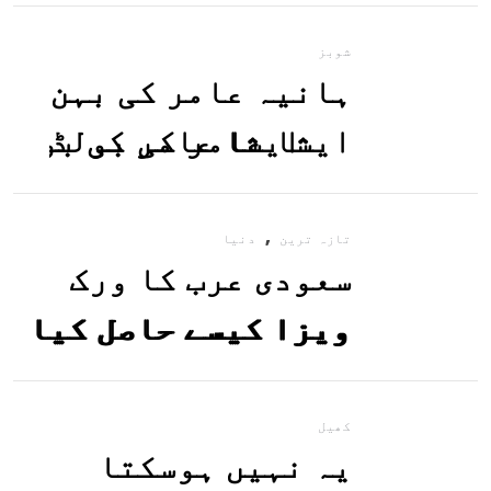
معلوم کریں
شوبز
ہانیہ عامر کی بہن
ایشا عامر کی بولڈ
تصاویر وائرل ہو
,
گئیں
تازہ ترین
دنیا
سعودی عرب کا ورک
ویزا کیسے حاصل کیا
جاسکتا ہے؟جانیے
کھیل
یہ نہیں ہوسکتا