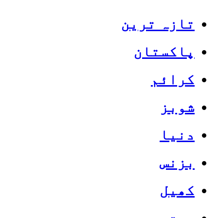
تازہ ترین
پاکستان
کرائم
شوبز
دنیا
بزنس
کھیل
صحت