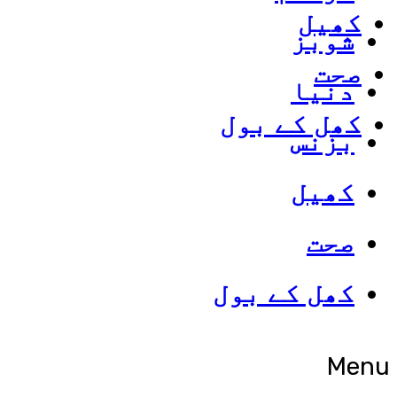
کھیل
شوبز
صحت
دنیا
کھل کے بول
بزنس
کھیل
صحت
کھل کے بول
Menu