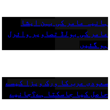
ہانیہ عامر کی بہن ایشا
عامر کی بولڈ تصاویر وائرل
ہو گئیں
سعودی عرب کا ورک ویزا کیسے
حاصل کیا جاسکتا ہے؟جانیے