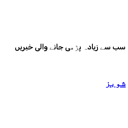
نیوز اور میڈیا بائیٹس بھی
کامیابی سے چلا رہا ہے
سب سے زیادہ پڑھی جانے والی خبریں
شوبز
ہانیہ عامر کی بہن ایشا
عامر کی بولڈ تصاویر وائرل
ہو گئیں