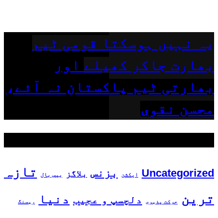
یہ نہیں ہوسکتا قومی ٹیم
بھارت جاکر کھیلے اور
بھارتی ٹیم پاکستان نہ آئے،
محسن نقوی
مقبول ٹیگز
تازہ
بزنس
Uncategorized
بلاگز
ایکشن
بیس بال
ترین
دنیا
دلچسپ و عجیب
حرکت پذیری
ریسنگ