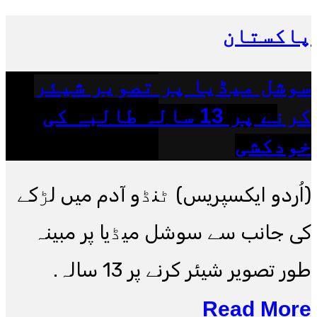
پاکستان
سوشل میڈیا پر تصویر شیئر
کرنے پر 13 سالہ طالبہ کی
خودکشی
(اُردو ایکسپریس) ٹنڈو آدم میں لڑکے
کی جانب سے سوشل میڈیا پر مبینہ
طور تصویر شیئر کرنے پر 13 سالہ.
Read More