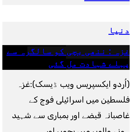
دنیا
غزہ : ننھی بچی کو سالگرہ سے
پہلے شہادت مل گئی
(اُردو ایکسپریس ویب ڈیسک):غزہ
فلسطین میں اسرائیلی فوج کے
غاصبانہ قبضے اور بمباری سے شہید
ہونے والوں میں بچوں اور.