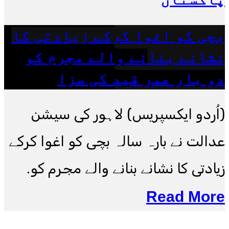
بچی کو اغوا کرکے زیادتی کا
نشانے بنانے والے مجرم کو
دو بار عمر قید کی سزا
(اُردو ایکسپریس) لاہور کی سیشن
عدالت نے بارہ سالہ بچی کو اغوا کرکے
زیادتی کا نشانے بنانے والے مجرم کو.
Read More