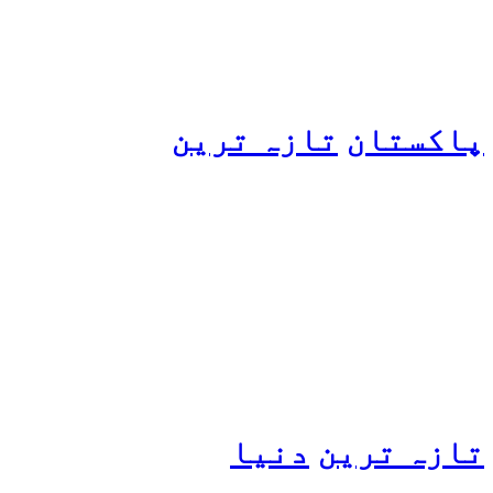
پاکستان
تازہ ترین
پیٹرول کی قیمتوں میں اضافے
کی وجہ کیا ہے؟ وزیرِ
پیٹرولیم نے پردہ اٹھا دیا
تازہ ترین
دنیا