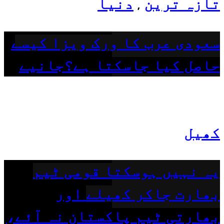
تازہ ترین
دنیا
,
سعودی عرب کا ورک ویزا کیسے
حاصل کیا جاسکتا ہے؟جانیے
کھیل
یہ نہیں ہوسکتا قومی ٹیم
بھارت جاکر کھیلے اور
بھارتی ٹیم پاکستان نہ آئے،