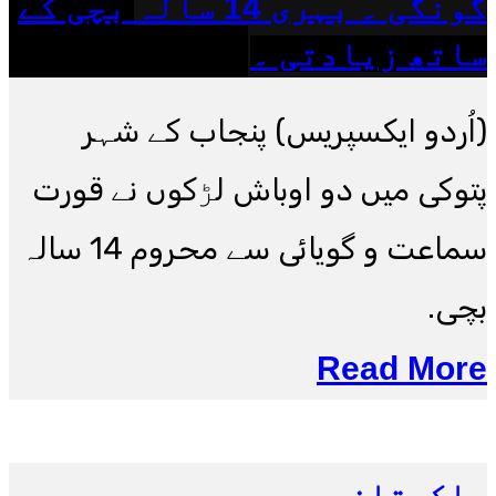
گونگی ۔ بہری 14 سالہ بچی کے
ساتھ زیادتی ۔
(اُردو ایکسپریس) پنجاب کے شہر
پتوکی میں دو اوباش لڑکوں نے قورت
سماعت و گویائی سے محروم 14 سالہ
بچی.
Read More
پاکستان