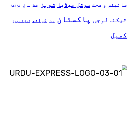
شوبز
سوشل میڈیا
سائینس و صحت
فٹ بال
لڑاکا
پاکستان
ٹیکنالوجی
کرائم
پول
کھل کے بول
کھیل
اردو ایکسپریس پر آپ پڑھیں اور
دیکھیں گے دنیا بھر کی خبریں، مختصر
پیرائے میں، یعنی سو لفظوں میں پوری