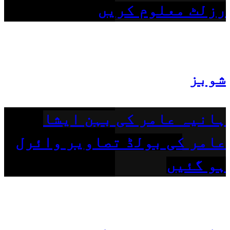
رزلٹ معلوم کریں
شوبز
ہانیہ عامر کی بہن ایشا
عامر کی بولڈ تصاویر وائرل
ہو گئیں